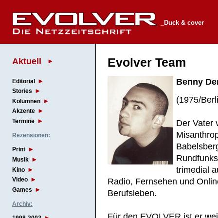
_Duck & cover
Aktuell
Evolver Team
Benny De
Editorial
Stories
(1975/Berl
Kolumnen
Akzente
Termine
Der Vater 
Misanthrop
Rezensionen:
Babelsberg
Print
Rundfunks 
Musik
trimedial 
Kino
Video
Radio, Fernsehen und Online
Games
Berufsleben.
Archiv:
Für den EVOLVER ist er wei