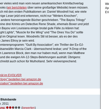
aber vieles wird man vom neuen amerikanischen Krimifachverlag
Wi
ooks (
wir berichteten
über seine großartige Website) lesen müssen.
Ap
ich mit den ersten Publikationen an: Daniel Woodrell hat, wie viele
EV
ige Leser jetzt erst erkennen, nicht nur "Winters Knochen",
 andere hervorragende Bücher geschrieben. "The Bayou Trilogy"
ine drei Krimis um Detective Rene Shade, ehemals Boxer und jetzt
im Bayou von Louisiana einige brutal gute Fälle zu klären hat:
ight Lights", "Muscle for the Wing" und "The Ones You Do" sollte
im Original lesen. Woodrells Stil ist besser, als es der des
 James Ellroy je sein wird.
emierenprogramm: "Guilt By Association", ein Thriller der Ex-OJ-
sanwältin Marcia Clark - überraschend lesbar; und "A Drop of the
von Lawrence Block, den man nur haben muß, wenn man Matthew
 und die ewigen AA-12-Steps-Belehrungen aushält. Übrigens:
chreibt auch schon für Mulholland. Sehr vielversprechend.
trät im EVOLVER
ilogy" bestellen bei amazon.de
ociation" bestellen bei amazon.de
- Blutsbande
. 2011
ung:
(
bewerten
)