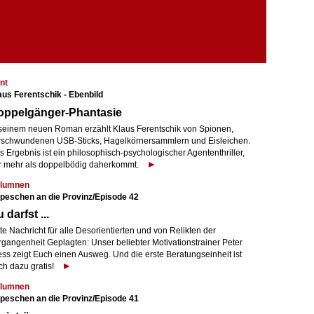
nt
aus Ferentschik - Ebenbild
oppelgänger-Phantasie
 seinem neuen Roman erzählt Klaus Ferentschik von Spionen,
rschwundenen USB-Sticks, Hagelkörnersammlern und Eisleichen.
 Ergebnis ist ein philosophisch-psychologischer Agententhriller,
r mehr als doppelbödig daherkommt.
lumnen
peschen an die Provinz/Episode 42
 darfst ...
e Nachricht für alle Desorientierten und von Relikten der
rgangenheit Geplagten: Unser beliebter Motivationstrainer Peter
ess zeigt Euch einen Ausweg. Und die erste Beratungseinheit ist
ch dazu gratis!
lumnen
peschen an die Provinz/Episode 41