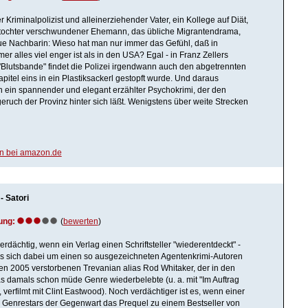
 Kriminalpolizist und alleinerziehender Vater, ein Kollege auf Diät,
eftochter verschwundener Ehemann, das übliche Migrantendrama,
ue Nachbarin: Wieso hat man nur immer das Gefühl, daß in
er alles viel enger ist als in den USA? Egal - in Franz Zellers
Blutsbande" findet die Polizei irgendwann auch den abgetrennten
apitel eins in ein Plastiksackerl gestopft wurde. Und daraus
ch ein spannender und elegant erzählter Psychokrimi, der den
ruch der Provinz hinter sich läßt. Wenigstens über weite Strecken
en bei amazon.de
- Satori
ung:
(
bewerten
)
erdächtig, wenn ein Verlag einen Schriftsteller "wiederentdeckt" -
s sich dabei um einen so ausgezeichneten Agentenkrimi-Autoren
en 2005 verstorbenen Trevanian alias Rod Whitaker, der in den
s damals schon müde Genre wiederbelebte (u. a. mit "Im Auftrag
 verfilmt mit Clint Eastwood). Noch verdächtiger ist es, wenn einer
 Genrestars der Gegenwart das Prequel zu einem Bestseller von