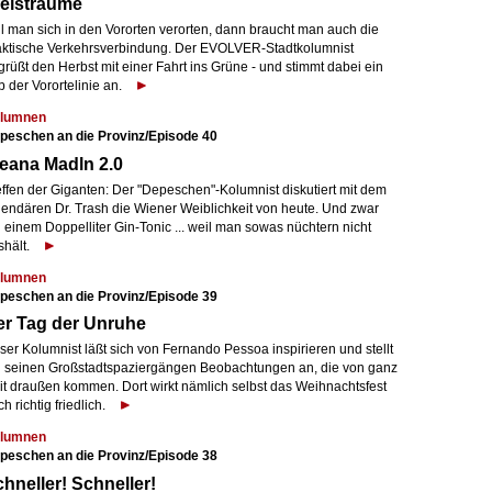
leisträume
ll man sich in den Vororten verorten, dann braucht man auch die
aktische Verkehrsverbindung. Der EVOLVER-Stadtkolumnist
rüßt den Herbst mit einer Fahrt ins Grüne - und stimmt dabei ein
 der Vorortelinie an.
lumnen
peschen an die Provinz/Episode 40
eana Madln 2.0
effen der Giganten: Der "Depeschen"-Kolumnist diskutiert mit dem
gendären Dr. Trash die Wiener Weiblichkeit von heute. Und zwar
 einem Doppelliter Gin-Tonic ... weil man sowas nüchtern nicht
shält.
lumnen
peschen an die Provinz/Episode 39
er Tag der Unruhe
er Kolumnist läßt sich von Fernando Pessoa inspirieren und stellt
i seinen Großstadtspaziergängen Beobachtungen an, die von ganz
it draußen kommen. Dort wirkt nämlich selbst das Weihnachtsfest
h richtig friedlich.
lumnen
peschen an die Provinz/Episode 38
hneller! Schneller!