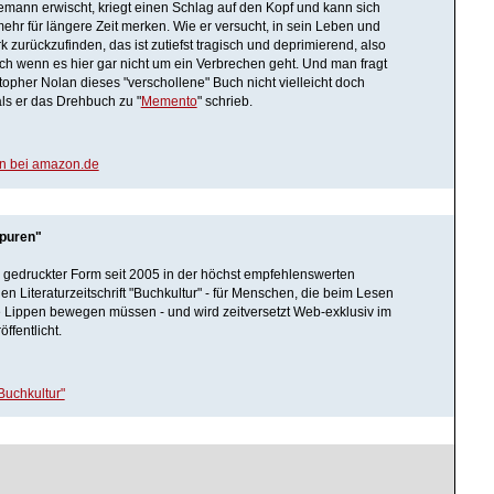
ann erwischt, kriegt einen Schlag auf den Kopf und kann sich
 mehr für längere Zeit merken. Wie er versucht, in sein Leben und
 zurückzufinden, das ist zutiefst tragisch und deprimierend, also
uch wenn es hier gar nicht um ein Verbrechen geht. Und man fragt
stopher Nolan dieses "verschollene" Buch nicht vielleicht doch
als er das Drehbuch zu "
Memento
" schrieb.
en bei amazon.de
puren"
 in gedruckter Form seit 2005 in der höchst empfehlenswerten
en Literaturzeitschrift "Buchkultur" - für Menschen, die beim Lesen
e Lippen bewegen müssen - und wird zeitversetzt Web-exklusiv im
fentlicht.
Buchkultur"