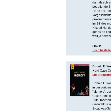
damals schrei
betreffende S
"Tage der Tot
Vorgeschichte
praktischerw
im Stil des 
Nikolai Hel d
genau da liegt
weil ja bekann
Links:
Buch bestell
Donald E. We
Hard Case Cr
Leserbewert
Donald E. Wes
in der vorige
"Memory", der
Case Crime h
Pulp-Taschenb
Gedächtnis ve
Broadway-Sch