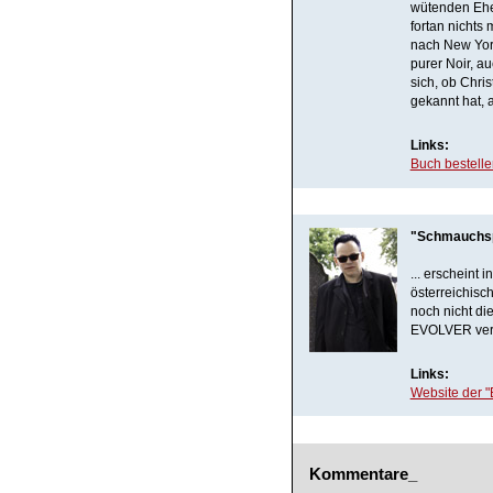
wütenden Ehem
fortan nichts
nach New York
purer Noir, a
sich, ob Chri
gekannt hat, 
Links:
Buch bestell
"Schmauchs
... erscheint
österreichisch
noch nicht di
EVOLVER veröf
Links:
Website der "
Kommentare_