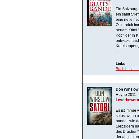
Ein Salzburger
ein samt Sti
eine nette ne
Österreich imm
neuem Krimi "
Kopf, der in K
entwickelt si
Krautsuppenge
...
Links:
Buch bestell
Don Winslow 
Heyne 2011
Leserbewert
Es ist immer v
selbst wenn e
handelt wie d
Siebzigern da
des Drachen",
der absoluten