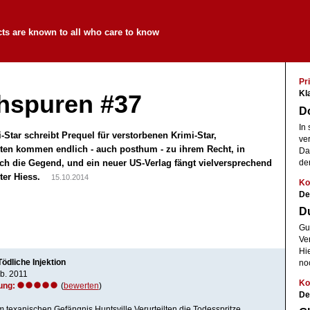
cts are known to all who care to know
Pri
Kl
spuren #37
D
In
-Star schreibt Prequel für verstorbenen Krimi-Star,
ve
eten kommen endlich - auch posthum - zu ihrem Recht, in
Das
rch die Gegend, und ein neuer US-Verlag fängt vielversprechend
de
eter Hiess.
15.10.2014
Ko
De
Du
Gut
Ve
Hi
Tödliche Injektion
no
b. 2011
Ko
ung:
(
bewerten
)
De
im texanischen Gefängnis Huntsville Verurteilten die Todesspritze