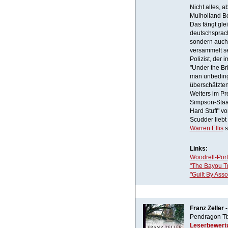
Nicht alles, 
Mulholland B
Das fängt gle
deutschsprach
sondern auch
versammelt se
Polizist, der 
"Under the Br
man unbedingt 
überschätzten
Weiters im Pr
Simpson-Staat
Hard Stuff" 
Scudder liebt
Warren Ellis
s
Links:
Woodrell-Por
"The Bayou Tr
"Guilt By Ass
Franz Zeller 
Pendragon Tb
Leserbewert