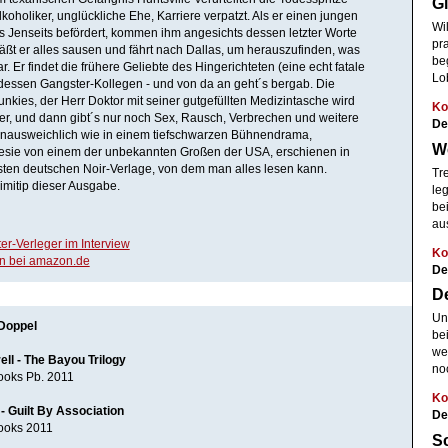
G
lkoholiker, unglückliche Ehe, Karriere verpatzt. Als er einen jungen
Wi
 Jenseits befördert, kommen ihm angesichts dessen letzter Worte
pr
 läßt er alles sausen und fährt nach Dallas, um herauszufinden, was
beg
ar. Er findet die frühere Geliebte des Hingerichteten (eine echt fatale
Lob
essen Gangster-Kollegen - und von da an geht´s bergab. Die
unkies, der Herr Doktor mit seiner gutgefüllten Medizintasche wird
Ko
er, und dann gibt´s nur noch Sex, Rausch, Verbrechen und weitere
De
Unausweichlich wie in einem tiefschwarzen Bühnendrama,
W
sie von einem der unbekannten Großen der USA, erschienen in
ten deutschen Noir-Verlage, von dem man alles lesen kann.
Tr
rimitip dieser Ausgabe.
le
bei
au
er-Verleger im Interview
Ko
en bei amazon.de
De
D
Uns
Doppel
be
we
ll - The Bayou Trilogy
noc
ooks Pb. 2011
Ko
- Guilt By Association
De
ooks 2011
Sc