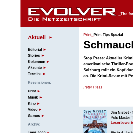
_The fa
Print_
Print-Tips Spezial
Aktuell
Schmauch
Editorial
Stories
Stop Press: Aktueller Krimi
Kolumnen
amerikanische Thriller-Po
Akzente
Salzburg rollt ein Kopf du
Termine
an. Die Krimi-Revue mit P
Rezensionen:
Peter Hiess
Print
Musik
Kino
Video
Jim Nisbet - 
Games
Pulp Master T
Leserbewert
Archiv:
Ein Arzt, der 