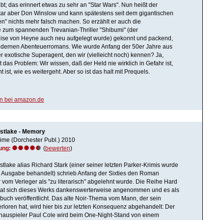
bt; das erinnert etwas zu sehr an "Star Wars". Nun heißt der
tar aber Don Winslow und kann spätestens seit dem gigantischen
en" nichts mehr falsch machen. So erzählt er auch die
 zum spannenden Trevanian-Thriller "Shibumi" (der
eise von Heyne auch neu aufgelegt wurde) gekonnt und packend,
modernen Abenteuerromans. Wie wurde Anfang der 50er Jahre aus
er exotische Superagent, den wir (vielleicht noch) kennen? Ja,
 das Problem: Wir wissen, daß der Held nie wirklich in Gefahr ist,
t ist, wie es weitergeht. Aber so ist das halt mit Prequels.
en bei amazon.de
stlake - Memory
ime (Dorchester Publ.) 2010
ung:
(
bewerten
)
tlake alias Richard Stark (einer seiner letzten Parker-Krimis wurde
n Ausgabe behandelt) schrieb Anfang der Sixties den Roman
 vom Verleger als "zu literarisch" abgelehnt wurde. Die Reihe Hard
at sich dieses Werks dankenswerterweise angenommen und es als
uch veröffentlicht. Das alte Noir-Thema vom Mann, der sein
rloren hat, wird hier bis zur letzten Konsequenz abgehandelt: Der
auspieler Paul Cole wird beim One-Night-Stand von einem