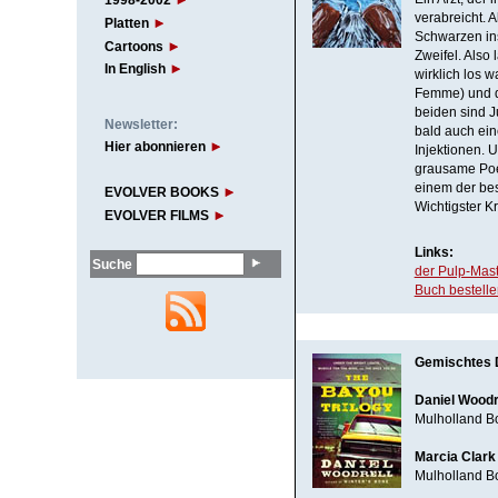
1998-2002
verabreicht. A
Platten
Schwarzen ins
Cartoons
Zweifel. Also
In English
wirklich los w
Femme) und d
beiden sind J
Newsletter:
bald auch ein
Hier abonnieren
Injektionen. 
grausame Poe
einem der bes
EVOLVER BOOKS
Wichtigster K
EVOLVER FILMS
Links:
Suche
der Pulp-Mast
Buch bestell
Gemischtes 
Daniel Woodre
Mulholland B
Marcia Clark 
Mulholland B