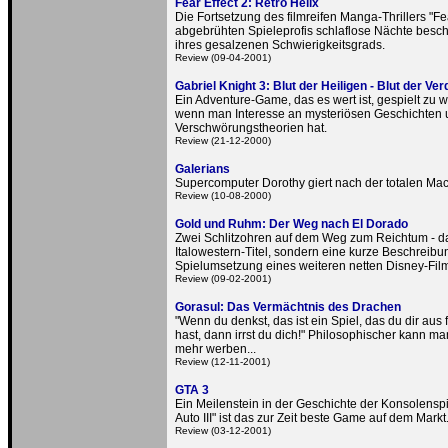
Fear Effect 2: Retro Helix
Die Fortsetzung des filmreifen Manga-Thrillers "Fea
abgebrühten Spieleprofis schlaflose Nächte besc
ihres gesalzenen Schwierigkeitsgrads.
Review (09-04-2001)
Gabriel Knight 3: Blut der Heiligen - Blut der V
Ein Adventure-Game, das es wert ist, gespielt zu w
wenn man Interesse an mysteriösen Geschichten
Verschwörungstheorien hat.
Review (21-12-2000)
Galerians
Supercomputer Dorothy giert nach der totalen Mac
Review (10-08-2000)
Gold und Ruhm: Der Weg nach El Dorado
Zwei Schlitzohren auf dem Weg zum Reichtum - das
Italowestern-Titel, sondern eine kurze Beschreibu
Spielumsetzung eines weiteren netten Disney-Fil
Review (09-02-2001)
Gorasul: Das Vermächtnis des Drachen
"Wenn du denkst, das ist ein Spiel, das du dir aus 
hast, dann irrst du dich!" Philosophischer kann ma
mehr werben...
Review (12-11-2001)
GTA 3
Ein Meilenstein in der Geschichte der Konsolenspi
Auto III" ist das zur Zeit beste Game auf dem Markt
Review (03-12-2001)