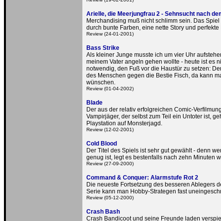
Arielle, die Meerjungfrau 2 - Sehnsucht nach d
Merchandising muß nicht schlimm sein. Das Spiel z
durch bunte Farben, eine nette Story und perfekte 
Review (24-01-2001)
Bass Strike
Als kleiner Junge musste ich um vier Uhr aufstehe
meinem Vater angeln gehen wollte - heute ist es n
notwendig, den Fuß vor die Haustür zu setzen: De
des Menschen gegen die Bestie Fisch, da kann man
wünschen.
Review (01-04-2002)
Blade
Der aus der relativ erfolgreichen Comic-Verfilmu
Vampirjäger, der selbst zum Teil ein Untoter ist, geh
Playstation auf Monsterjagd.
Review (12-02-2001)
Cold Blood
Der Titel des Spiels ist sehr gut gewählt - denn wer
genug ist, legt es bestenfalls nach zehn Minuten w
Review (27-09-2000)
Command & Conquer: Alarmstufe Rot 2
Die neueste Fortsetzung des besseren Ablegers d
Serie kann man Hobby-Strategen fast uneingesch
Review (05-12-2000)
Crash Bash
Crash Bandicoot und seine Freunde laden verspie