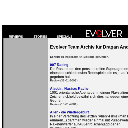
REVIEWS
STORIES
SPECIALS
Evolver Team Archiv für Dragan And
Es wurden insgesamt 44 Einträge gefunden.
007 Racing
Die Raserei um den pensionsreifen Superagenten
eines der schlechtesten Rennspiele, die es je auf
gegeben hat.
Review (31-01-2001)
Aladdin: Nasiras Rache
1001 orientalische Abenteuer in einem Playstatio
Zeichentrickheld bewährt sich diesmal gegen ei
Gegnerin.
Review (15-01-2001)
Alien - die Wiedergeburt
In einer Versoftung des letzten "Alien"-Films (ma
erinnern...) darf man wieder einmal mit Pulsgewe
Raketenwerfer auf Außerirdischenjagd gehen.
Review (19-02-2001)