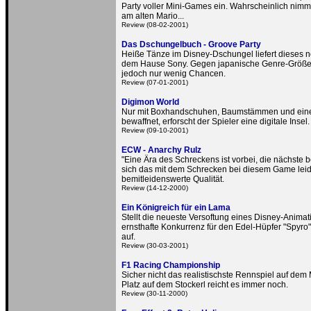
Party voller Mini-Games ein. Wahrscheinlich nimmt 
am alten Mario...
Review (08-02-2001)
Das Dschungelbuch - Groove Party
Heiße Tänze im Disney-Dschungel liefert dieses 
dem Hause Sony. Gegen japanische Genre-Größe
jedoch nur wenig Chancen.
Review (07-01-2001)
Digimon World
Nur mit Boxhandschuhen, Baumstämmen und ei
bewaffnet, erforscht der Spieler eine digitale Insel.
Review (09-10-2001)
ECW - Anarchy Rulz
"Eine Ära des Schreckens ist vorbei, die nächste b
sich das mit dem Schrecken bei diesem Game leid
bemitleidenswerte Qualität.
Review (14-12-2000)
Ein Königreich für ein Lama
Stellt die neueste Versoftung eines Disney-Animat
ernsthafte Konkurrenz für den Edel-Hüpfer "Spyro"
auf.
Review (30-03-2001)
F1 Racing Championship
Sicher nicht das realistischste Rennspiel auf dem 
Platz auf dem Stockerl reicht es immer noch.
Review (30-11-2000)