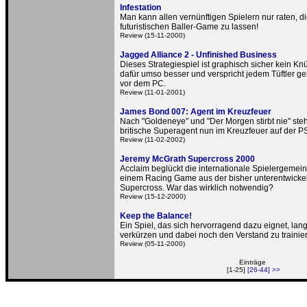
Infestation
Man kann allen vernünftigen Spielern nur raten, 
futuristischen Baller-Game zu lassen!
Review (15-11-2000)
Jagged Alliance 2 - Unfinished Business
Dieses Strategiespiel ist graphisch sicher kein Knül
dafür umso besser und verspricht jedem Tüftler g
vor dem PC.
Review (11-01-2001)
James Bond 007: Agent im Kreuzfeuer
Nach "Goldeneye" und "Der Morgen stirbt nie" steh
britische Superagent nun im Kreuzfeuer auf der P
Review (11-02-2002)
Jeremy McGrath Supercross 2000
Acclaim beglückt die internationale Spielergemei
einem Racing Game aus der bisher unterentwicke
Supercross. War das wirklich notwendig?
Review (15-12-2000)
Keep the Balance!
Ein Spiel, das sich hervorragend dazu eignet, lan
verkürzen und dabei noch den Verstand zu trainie
Review (05-11-2000)
Einträge
[1-25]
[26-44] >>