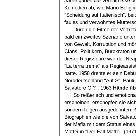
Jahre gaben die Verhältnisse dor
Komödien ab, wie Mario Boligni
"Scheidung auf Italienisch", be
faules und verwöhntes Muttersö
Durch die Filme der Vertret
bald ein zweites Szenario unter
von Gewalt, Korruption und mör
Clans, Politikern, Bürokraten u
dieser Regisseure war der Neap
"La terra trema" als Regieassi
hatte. 1958 drehte er sein Debü
Norddeutschland "Auf St. Pauli 
Salvatore G.?", 1963
Hände üb
So reißerisch und emotiona
erscheinen, erschöpfen sie sich
sondern folgen ausgedehnten 
Biographien wie die von Salvato
der Mafia mit dem Status eines 
Mattei in "Der Fall Mattei" (197