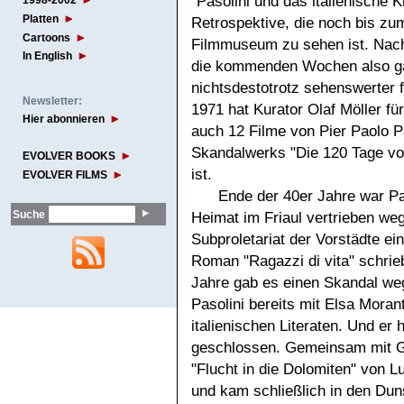
"Pasolini und das italienische K
1998-2002
Platten
Retrospektive, die noch bis zu
Cartoons
Filmmuseum zu sehen ist. Nach
In English
die kommenden Wochen also gan
nichtsdestotrotz sehenswerter 
Newsletter:
1971 hat Kurator Olaf Möller f
Hier abonnieren
auch 12 Filme von Pier Paolo 
Skandalwerks "Die 120 Tage vo
EVOLVER BOOKS
ist.
EVOLVER FILMS
Ende der 40er Jahre war P
Suche
Heimat im Friaul vertrieben we
Subproletariat der Vorstädte ei
Roman "Ragazzi di vita" schrieb
Jahre gab es einen Skandal weg
Pasolini bereits mit Elsa Mora
italienischen Literaten. Und er 
geschlossen. Gemeinsam mit Gi
"Flucht in die Dolomiten" von Lu
und kam schließlich in den Duns