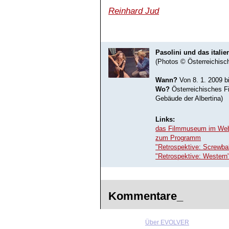
Reinhard Jud
Pasolini und das italie
(Photos © Österreichis
Wann?
Von 8. 1. 2009 b
Wo?
Österreichisches F
Gebäude der Albertina)
Links:
das Filmmuseum im We
zum Programm
"Retrospektive: Screwb
"Retrospektive: Wester
Kommentare_
Über EVOLVER