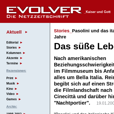
_Kaiser und Gott
Stories_
Pasolini und das it
Aktuell
Jahre
Editorial
Das süße Le
Stories
Kolumnen
Nach amerikanischen
Akzente
Termine
Beziehungsschwierigkeit
im Filmmuseum bis Anfa
Rezensionen:
alles um Bella Italia. Re
Print
begibt sich auf einen St
Musik
Kino
die Filmlandschaft nach
Video
Cinecittà und darüber hi
Games
"Nachtportier".
19.01.20
Archiv: