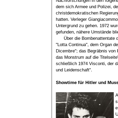
Nachforschungen in den folgend
dem sich Armee und Polizei, de
christdemokratischen Regierung
hatten. Verleger Giangiacommo F
Untergrund zu gehen. 1972 wur
gefunden, nähere Umstände bli
Über die Bombenattentate d
"Lotta Continua", dem Organ de
Dicembre"; das Begräbnis von Fel
das Monstrum auf die Titelseite
schließlich 1974 Visconti, der 
und Leidenschaft".
Showtime für Hitler und Muss
A
s
e
U