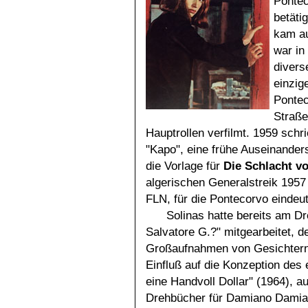
Ponte
betäti
kam au
war in
divers
einzig
Pontec
Straße
Hauptrollen verfilmt. 1959 sch
"Kapo", eine frühe Auseinander
die Vorlage für
Die Schlacht vo
algerischen Generalstreik 1957
FLN, für die Pontecorvo eindeut
Solinas hatte bereits am 
Salvatore G.?" mitgearbeitet, d
Großaufnahmen von Gesichtern
Einfluß auf die Konzeption des 
eine Handvoll Dollar" (1964), a
Drehbücher für Damiano Damian