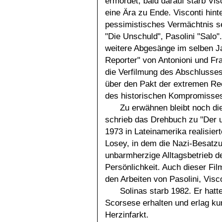
ermordet, bald darauf starb Vis
eine Ära zu Ende. Visconti hinte
pessimistisches Vermächtnis se
"Die Unschuld", Pasolini "Salo
weitere Abgesänge im selben Ja
Reporter" von Antonioni und Fr
die Verfilmung des Abschlusses
über den Pakt der extremen Rec
des historischen Kompromisse
Zu erwähnen bleibt noch di
schrieb das Drehbuch zu "Der 
1973 in Lateinamerika realisiert
Losey, in dem die Nazi-Besatzu
unbarmherzige Alltagsbetrieb de
Persönlichkeit. Auch dieser Fil
den Arbeiten von Pasolini, Visco
Solinas starb 1982. Er hat
Scorsese erhalten und erlag ku
Herzinfarkt.