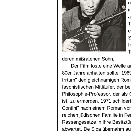
u
i
a
T
e
S
I
T
deren mißratenen Sohn.
Der Film löste eine Welle a
80er Jahre anhalten sollte: 196
Irrtum" den gleichnamigen Rom
faschistischen Mitläufer, der b
Philosophie-Professor, der als
ist, zu ermorden. 1971 schildert
Contini" nach einem Roman von
reichen jüdischen Familie in Fe
Rassengesetze in ihre Besitztü
abwartet. De Sica übernahm aus