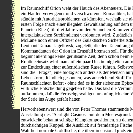
Im Raumschiff Orion weht der Hauch des Abenteuers. Die 
ein Haufen verwegener und verschworener Romantiker, hat 
ständig mit Autoritätsproblemen zu kämpfen, weshalb sie gle
ersten Folge (nach einer illegalen Gewaltlandung auf dem u
Planeten Rhea) für drei Jahre von den Schnellen Raumver
intergalaktischen Streifendienst verdonnert wird. Zusätzlich 
McLane noch einen Offizier des Galaktischen Sicherheitsdie
Leutnant Tamara Jagellovsk, zugeteilt, die den Tatendrang 
Kommandanten der Orion im Ernstfall bremsen soll. Für di
beginnt allerdings keine geruhsame Zeit, denn schon beim e
Routineeinsatz wird man auf ein paar Unstimmigkeiten auf
zur Entdeckung einer außerirdischen Rasse führen. Selbstve
sind die "Frogs", eine biologisch anders als der Mensch au
Lebensform, feindlich gesonnen, was ausreichend Stoff für
Raumschlachten liefert - ohne daß es in der siebenten Episo
wirkliche Entscheidung gegeben hätte. Das läßt die Vermut
aufkommen, daß die Fernsehgewaltigen ursprünglich eine 
der Serie ins Auge gefaßt hatten.
Hervorhebenswert sind die von Peter Thomas stammende M
Ausstattung des "Starlight Casinos" auf dem Meeresgrund
entwickelte bekannt schräge Klangkompositionen, zu denen 
durchsichtigen Kuppel, die Ausblick auf fremdartige Fische b
Wahrheit normale Goldfische, die überdimensional groß ein