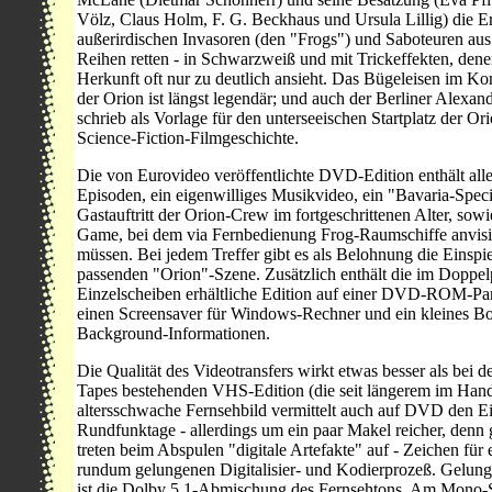
Völz, Claus Holm, F. G. Beckhaus und Ursula Lillig) die E
außerirdischen Invasoren (den "Frogs") und Saboteuren aus
Reihen retten - in Schwarzweiß und mit Trickeffekten, den
Herkunft oft nur zu deutlich ansieht. Das Bügeleisen im 
der Orion ist längst legendär; und auch der Berliner Alexand
schrieb als Vorlage für den unterseeischen Startplatz der Or
Science-Fiction-Filmgeschichte.
Die von Eurovideo veröffentlichte DVD-Edition enthält alle
Episoden, ein eigenwilliges Musikvideo, ein "Bavaria-Spec
Gastauftritt der Orion-Crew im fortgeschrittenen Alter, so
Game, bei dem via Fernbedienung Frog-Raumschiffe anvisi
müssen. Bei jedem Treffer gibt es als Belohnung die Einspi
passenden "Orion"-Szene. Zusätzlich enthält die im Doppel
Einzelscheiben erhältliche Edition auf einer DVD-ROM-Par
einen Screensaver für Windows-Rechner und ein kleines Bo
Background-Informationen.
Die Qualität des Videotransfers wirkt etwas besser als bei de
Tapes bestehenden VHS-Edition (die seit längerem im Hande
altersschwache Fernsehbild vermittelt auch auf DVD den E
Rundfunktage - allerdings um ein paar Makel reicher, denn 
treten beim Abspulen "digitale Artefakte" auf - Zeichen für 
rundum gelungenen Digitalisier- und Kodierprozeß. Gelun
ist die Dolby 5.1-Abmischung des Fernsehtons. Am Mono-