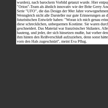
wurden), nach barockem Vorbild getanzt wurde. Hier entpup
"Orion"-Team als ähnlich innovativ wie der Brite Gerry An
Serie "UFO", die das Design der 90er Jahre vorwegnehmen
Wenngleich nicht alle Darsteller nur gute Erinnerungen an d
futuristischen Entwürfe haben: "Woran ich mich genau erinn
diese schrecklichen, unbequemen Kostüme. Sie waren dur
geschneidert. Das Material war französischer Skilastex. All
hauteng, und jeder, der sich hinsetzen mußte, bat vorher de
ihm hinten den Reißverschluß aufzuziehen, denn sonst hätt
vorn den Hals zugeschnürt", meint Eva Pflug.