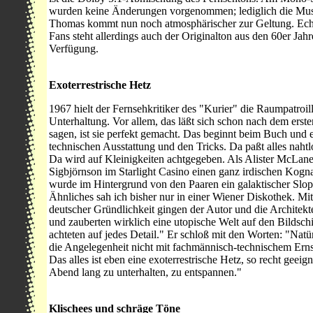
wurden keine Änderungen vorgenommen; lediglich die Mus
Thomas kommt nun noch atmosphärischer zur Geltung. Ech
Fans steht allerdings auch der Originalton aus den 60er Jahr
Verfügung.
Exoterrestrische Hetz
1967 hielt der Fernsehkritiker des "Kurier" die Raumpatroill
Unterhaltung. Vor allem, das läßt sich schon nach dem erst
sagen, ist sie perfekt gemacht. Das beginnt beim Buch und e
technischen Ausstattung und den Tricks. Da paßt alles nah
Da wird auf Kleinigkeiten achtgegeben. Als Alister McLan
Sigbjörnson im Starlight Casino einen ganz irdischen Kogn
wurde im Hintergrund von den Paaren ein galaktischer Slop
Ähnliches sah ich bisher nur in einer Wiener Diskothek. Mit
deutscher Gründlichkeit gingen der Autor und die Architek
und zauberten wirklich eine utopische Welt auf den Bildschi
achteten auf jedes Detail." Er schloß mit den Worten: "Natü
die Angelegenheit nicht mit fachmännisch-technischem Erns
Das alles ist eben eine exoterrestrische Hetz, so recht geeig
Abend lang zu unterhalten, zu entspannen."
Klischees und schräge Töne