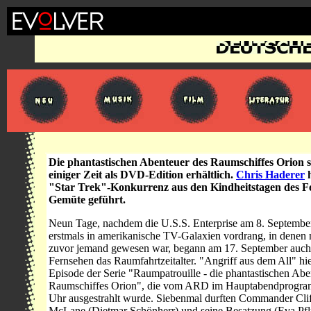
Die phantastischen Abenteuer des Raumschiffes Orion si
einiger Zeit als DVD-Edition erhältlich.
Chris Haderer
"Star Trek"-Konkurrenz aus den Kindheitstagen des F
Gemüte geführt.
Neun Tage, nachdem die U.S.S. Enterprise am 8. Septembe
erstmals in amerikanische TV-Galaxien vordrang, in denen 
zuvor jemand gewesen war, begann am 17. September auch
Fernsehen das Raumfahrtzeitalter. "Angriff aus dem All" hie
Episode der Serie "Raumpatrouille - die phantastischen Abe
Raumschiffes Orion", die vom ARD im Hauptabendprogr
Uhr ausgestrahlt wurde. Siebenmal durften Commander Cliff
McLane (Dietmar Schönherr) und seine Besatzung (Eva Pf