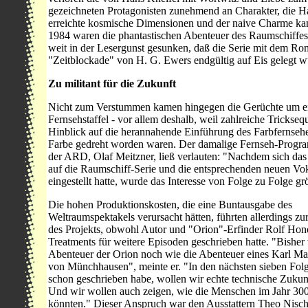
gezeichneten Protagonisten zunehmend an Charakter, die 
erreichte kosmische Dimensionen und der naive Charme k
1984 waren die phantastischen Abenteuer des Raumschiffes
weit in der Lesergunst gesunken, daß die Serie mit dem R
"Zeitblockade" von H. G. Ewers endgültig auf Eis gelegt w
Zu militant für die Zukunft
Nicht zum Verstummen kamen hingegen die Gerüchte um ei
Fernsehstaffel - vor allem deshalb, weil zahlreiche Trickse
Hinblick auf die herannahende Einführung des Farbfernsehen
Farbe gedreht worden waren. Der damalige Fernseh-Progr
der ARD, Olaf Meitzner, ließ verlauten: "Nachdem sich da
auf die Raumschiff-Serie und die entsprechenden neuen Vo
eingestellt hatte, wurde das Interesse von Folge zu Folge gr
Die hohen Produktionskosten, die eine Buntausgabe des
Weltraumspektakels verursacht hätten, führten allerdings zu
des Projekts, obwohl Autor und "Orion"-Erfinder Rolf Hono
Treatments für weitere Episoden geschrieben hatte. "Bisher
Abenteuer der Orion noch wie die Abenteuer eines Karl M
von Münchhausen", meinte er. "In den nächsten sieben Folg
schon geschrieben habe, wollen wir echte technische Zukun
Und wir wollen auch zeigen, wie die Menschen im Jahr 30
könnten." Dieser Anspruch war den Ausstattern Theo Nisc