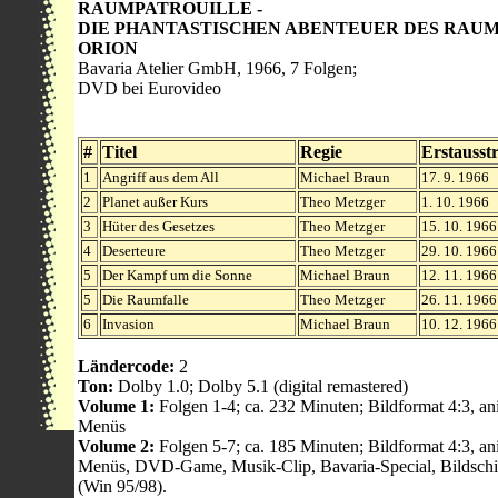
RAUMPATROUILLE -
DIE PHANTASTISCHEN ABENTEUER DES RAUM
ORION
Bavaria Atelier GmbH, 1966, 7 Folgen;
DVD bei Eurovideo
#
Titel
Regie
Erstausst
1
Angriff aus dem All
Michael Braun
17. 9. 1966
2
Planet außer Kurs
Theo Metzger
1. 10. 1966
3
Hüter des Gesetzes
Theo Metzger
15. 10. 1966
4
Deserteure
Theo Metzger
29. 10. 1966
5
Der Kampf um die Sonne
Michael Braun
12. 11. 1966
5
Die Raumfalle
Theo Metzger
26. 11. 1966
6
Invasion
Michael Braun
10. 12. 1966
Ländercode:
2
Ton:
Dolby 1.0; Dolby 5.1 (digital remastered)
Volume 1:
Folgen 1-4; ca. 232 Minuten; Bildformat 4:3, an
Menüs
Volume 2:
Folgen 5-7; ca. 185 Minuten; Bildformat 4:3, an
Menüs, DVD-Game, Musik-Clip, Bavaria-Special, Bildsch
(Win 95/98).