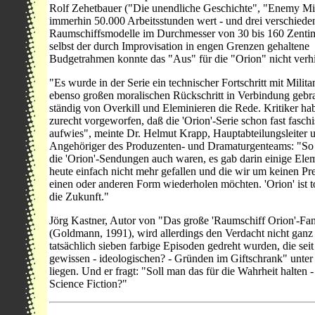
Rolf Zehetbauer ("Die unendliche Geschichte", "Enemy Mi
immerhin 50.000 Arbeitsstunden wert - und drei verschiede
Raumschiffsmodelle im Durchmesser von 30 bis 160 Zenti
selbst der durch Improvisation in engen Grenzen gehaltene
Budgetrahmen konnte das "Aus" für die "Orion" nicht verh
"Es wurde in der Serie ein technischer Fortschritt mit Milit
ebenso großen moralischen Rückschritt in Verbindung gebr
ständig von Overkill und Eleminieren die Rede. Kritiker ha
zurecht vorgeworfen, daß die 'Orion'-Serie schon fast fasch
aufwies", meinte Dr. Helmut Krapp, Hauptabteilungsleiter 
Angehöriger des Produzenten- und Dramaturgenteams: "So 
die 'Orion'-Sendungen auch waren, es gab darin einige Elem
heute einfach nicht mehr gefallen und die wir um keinen Pre
einen oder anderen Form wiederholen möchten. 'Orion' ist to
die Zukunft."
Jörg Kastner, Autor von "Das große 'Raumschiff Orion'-Fa
(Goldmann, 1991), wird allerdings den Verdacht nicht ganz 
tatsächlich sieben farbige Episoden gedreht wurden, die sei
gewissen - ideologischen? - Gründen im Giftschrank" unter
liegen. Und er fragt: "Soll man das für die Wahrheit halten -
Science Fiction?"