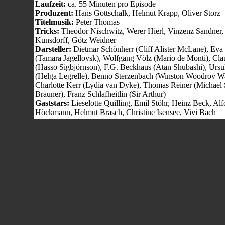
Laufzeit:
ca. 55 Minuten pro Episode
Produzent:
Hans Gottschalk, Helmut Krapp, Oliver Storz
Titelmusik:
Peter Thomas
Tricks:
Theodor Nischwitz, Werer Hierl, Vinzenz Sandner,
Kunsdorff, Götz Weidner
Darsteller:
Dietmar Schönherr (Cliff Alister McLane), Eva
(Tamara Jagellovsk), Wolfgang Völz (Mario de Monti), Cl
(Hasso Sigbjörnson), F.G. Beckhaus (Atan Shubashi), Ursul
(Helga Legrelle), Benno Sterzenbach (Winston Woodrov W
Charlotte Kerr (Lydia van Dyke), Thomas Reiner (Michael 
Brauner), Franz Schlafheitlin (Sir Arthur)
Gaststars:
Lieselotte Quilling, Emil Stöhr, Heinz Beck, Alf
Höckmann, Helmut Brasch, Christine Isensee, Vivi Bach