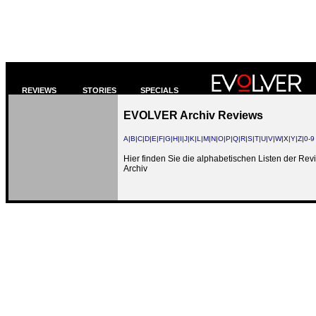
REVIEWS
STORIES
SPECIALS
EVOLVER Archiv Reviews
A
|
B
|
C
|
D
|
E
|
F
|
G
|
H
|
I
|
J
|
K
|
L
|
M
|
N
|
O
|
P
|
Q
|
R
|
S
|
T
|
U
|
V
|
W
|X|
Y
|
Z
|
0-9
Hier finden Sie die alphabetischen Listen der R
Archiv