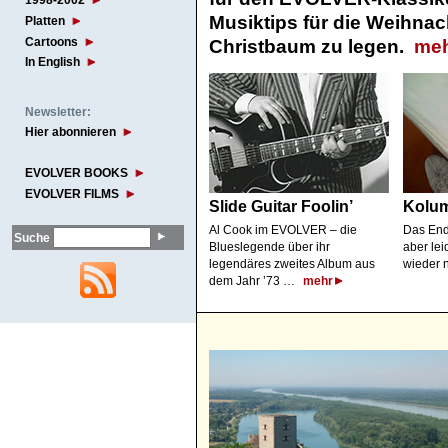
1998-2002
Musiktips für die Weihnach
Platten
Cartoons
Christbaum zu legen.
me
In English
Newsletter:
Hier abonnieren
EVOLVER BOOKS
EVOLVER FILMS
Slide Guitar Foolin’
Kolu
Al Cook im EVOLVER – die
Das End
Suche
Blueslegende über ihr
aber lei
legendäres zweites Album aus
wieder n
dem Jahr ’73 …
mehr