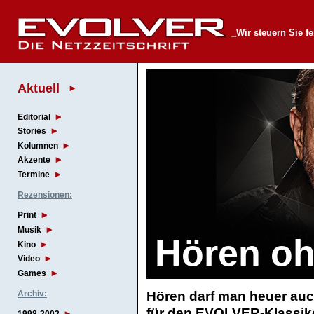
_Wir steuern Sie fe
Aktuell
Editorial
Stories
Kolumnen
Akzente
Termine
Rezensionen:
Print
Musik
Hören o
Kino
Video
Games
Archiv:
Hören darf man heuer au
für den EVOLVER-Klassike