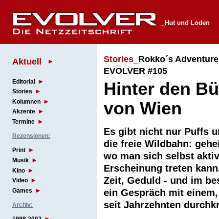
_Hut und Loden
Stories_
Rokko´s Adventure
Aktuell
EVOLVER #105
Editorial
Hinter den B
Stories
Kolumnen
von Wien
Akzente
Termine
Es gibt nicht nur Puffs
Rezensionen:
die freie Wildbahn: geh
Print
wo man sich selbst aktiv
Musik
Erscheinung treten kann.
Kino
Zeit, Geduld - und im be
Video
ein Gespräch mit einem
Games
seit Jahrzehnten durch
Archiv: