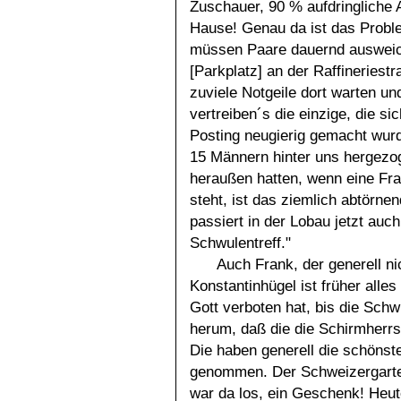
Zuschauer, 90 % aufdringliche 
Hause! Genau da ist das Proble
müssen Paare dauernd ausweic
[Parkplatz] an der Raffineriest
zuviele Notgeile dort warten un
vertreiben´s die einzige, die si
Posting neugierig gemacht wurd
15 Männern hinter uns hergezo
heraußen hatten, wenn eine Fra
steht, ist das ziemlich abtörne
passiert in der Lobau jetzt auc
Schwulentreff."
Auch Frank, der generell n
Konstantinhügel ist früher all
Gott verboten hat, bis die Sc
herum, daß die die Schirmherr
Die haben generell die schönst
genommen. Der Schweizergarte
war da los, ein Geschenk! Heute