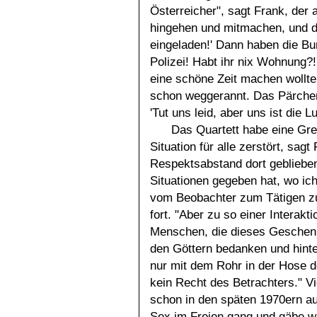
Österreicher", sagt Frank, der a
hingehen und mitmachen, und die
eingeladen!' Dann haben die Bu
Polizei! Habt ihr nix Wohnung?!
eine schöne Zeit machen wollte,
schon weggerannt. Das Pärchen 
'Tut uns leid, aber uns ist die L
Das Quartett habe eine Gre
Situation für alle zerstört, sag
Respektsabstand dort gebliebe
Situationen gegeben hat, wo ic
vom Beobachter zum Tätigen zu w
fort. "Aber zu so einer Interakti
Menschen, die dieses Geschenk
den Göttern bedanken und hint
nur mit dem Rohr in der Hose d
kein Recht des Betrachters." V
schon in den späten 1970ern auf
Sex im Freien gang und gäbe war