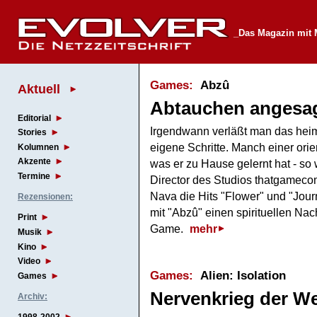
_Das Magazin mi
Games:
Abzû
Aktuell
Abtauchen angesa
Editorial
Irgendwann verläßt man das hei
Stories
eigene Schritte. Manch einer orie
Kolumnen
Akzente
was er zu Hause gelernt hat - so 
Termine
Director des Studios thatgamecom
Nava die Hits "Flower" und "Journ
Rezensionen:
mit "Abzû" einen spirituellen Nac
Print
Game.
mehr
Musik
Kino
Video
Games:
Alien: Isolation
Games
Nervenkrieg der We
Archiv: