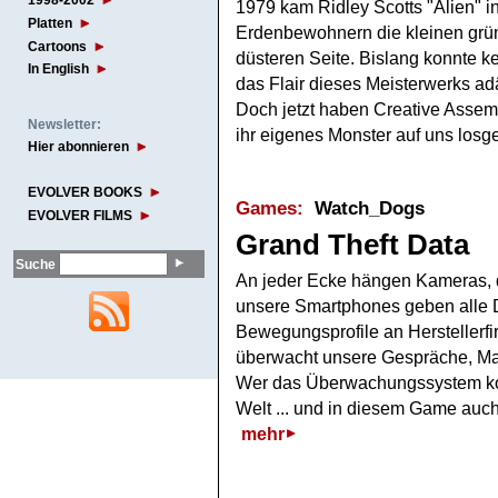
1998-2002
1979 kam Ridley Scotts "Alien" i
Platten
Erdenbewohnern die kleinen grü
Cartoons
düsteren Seite. Bislang konnte 
In English
das Flair dieses Meisterwerks ad
Doch jetzt haben Creative Assembl
Newsletter:
ihr eigenes Monster auf uns losg
Hier abonnieren
EVOLVER BOOKS
Games:
Watch_Dogs
EVOLVER FILMS
Grand Theft Data
Suche
An jeder Ecke hängen Kameras, d
unsere Smartphones geben alle 
Bewegungsprofile an Herstellerfi
überwacht unsere Gespräche, Mai
Wer das Überwachungssystem kontro
Welt ... und in diesem Game auc
mehr