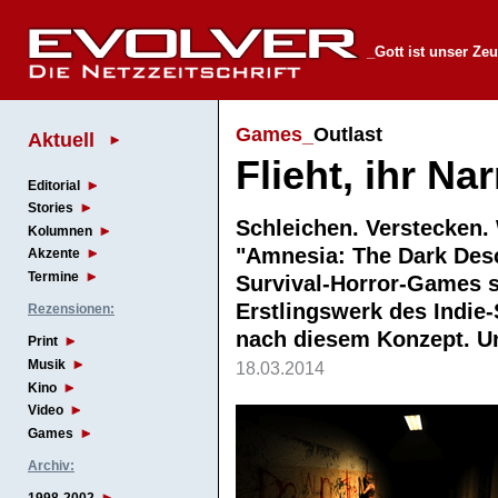
_Gott ist unser Ze
Games_
Outlast
Aktuell
Flieht, ihr Na
Editorial
Stories
Schleichen. Verstecken.
Kolumnen
"Amnesia: The Dark Desc
Akzente
Termine
Survival-Horror-Games s
Erstlingswerk des Indie-
Rezensionen:
nach diesem Konzept. Un
Print
Musik
18.03.2014
Kino
Video
Games
Archiv: