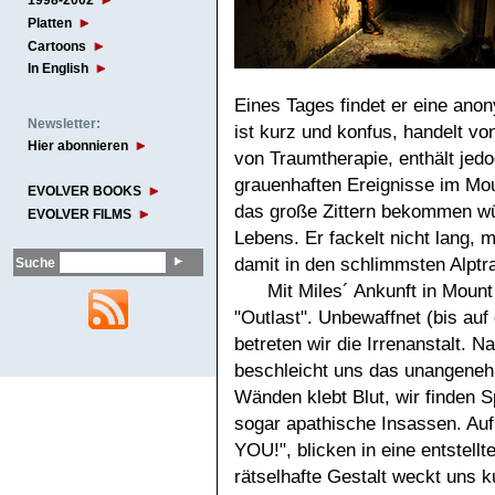
1998-2002
Platten
Cartoons
In English
Eines Tages findet er eine ano
Newsletter:
ist kurz und konfus, handelt 
Hier abonnieren
von Traumtherapie, enthält jedo
grauenhaften Ereignisse im Mo
EVOLVER BOOKS
das große Zittern bekommen wür
EVOLVER FILMS
Lebens. Er fackelt nicht lang, 
damit in den schlimmsten Alpt
Suche
Mit Miles´ Ankunft in Moun
"Outlast". Unbewaffnet (bis au
betreten wir die Irrenanstalt. 
beschleicht uns das unangeneh
Wänden klebt Blut, wir finden 
sogar apathische Insassen. Au
YOU!", blicken in eine entstell
rätselhafte Gestalt weckt uns 