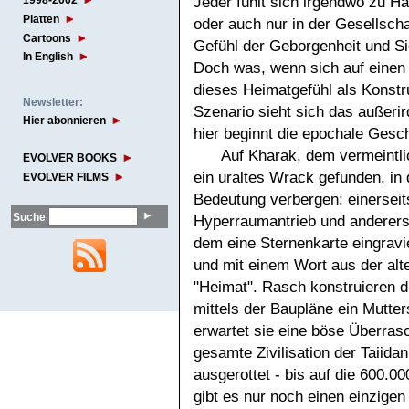
Jeder fühlt sich irgendwo zu H
1998-2002
Platten
oder auch nur in der Gesellsch
Cartoons
Gefühl der Geborgenheit und Sic
In English
Doch was, wenn sich auf einen 
dieses Heimatgefühl als Konstr
Newsletter:
Szenario sieht sich das außerird
Hier abonnieren
hier beginnt die epochale Gesc
Auf Kharak, dem vermeintli
EVOLVER BOOKS
ein uraltes Wrack gefunden, i
EVOLVER FILMS
Bedeutung verbergen: einerseit
Suche
Hyperraumantrieb und andererse
dem eine Sternenkarte eingravier
und mit einem Wort aus der alte
"Heimat". Rasch konstruieren 
mittels der Baupläne ein Mutter
erwartet sie eine böse Überras
gesamte Zivilisation der Taiid
ausgerottet - bis auf die 600.0
gibt es nur noch einen einzige