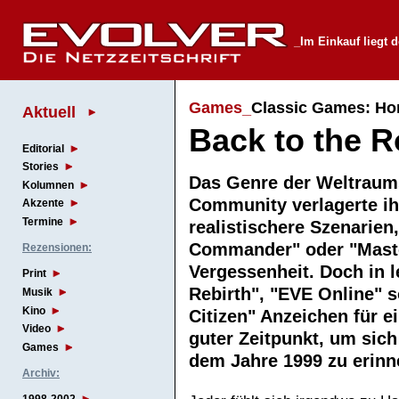
_Im Einkauf liegt 
Games_
Classic Games: H
Aktuell
Back to the R
Editorial
Stories
Das Genre der Weltraumsp
Kolumnen
Community verlagerte ihr
Akzente
Termine
realistischere Szenarien
Commander" oder "Master
Rezensionen:
Vergessenheit. Doch in le
Print
Rebirth", "EVE Online" 
Musik
Kino
Citizen" Anzeichen für 
Video
guter Zeitpunkt, um sic
Games
dem Jahre 1999 zu eri
Archiv: