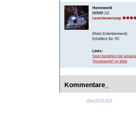
Homeworld
ØØØØ 1/2
Leserbewertung:
(Relic Entertainment)
Erhältlich für: PC
Links:
Spiel bestellen bei amazo
"Homeworld" im Web
Kommentare_
Über EVOLVER