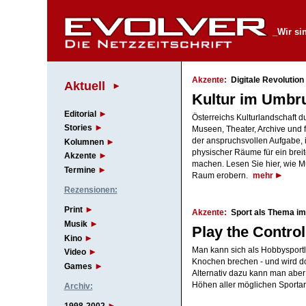
_Wir si
Akzente:
Digitale Revolution 
Aktuell
Kultur im Umbr
Editorial
Österreichs Kulturlandschaft 
Stories
Museen, Theater, Archive und f
der anspruchsvollen Aufgabe, i
Kolumnen
physischer Räume für ein brei
Akzente
machen. Lesen Sie hier, wie M
Termine
Raum erobern.
mehr
Rezensionen:
Print
Akzente:
Sport als Thema i
Musik
Play the Control
Kino
Man kann sich als Hobbysport
Video
Knochen brechen - und wird do
Games
Alternativ dazu kann man aber
Höhen aller möglichen Sporta
Archiv: