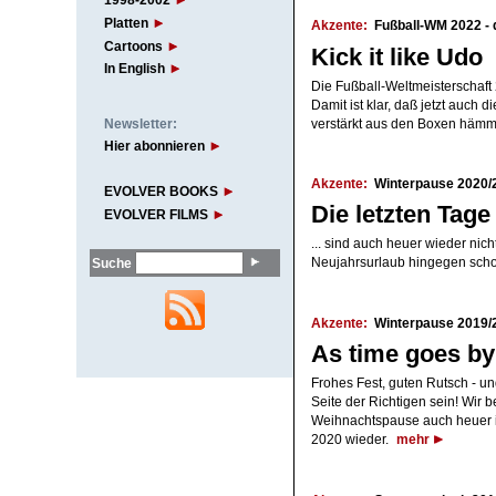
1998-2002
Platten
Akzente:
Fußball-WM 2022 - 
Cartoons
Kick it like Udo
In English
Die Fußball-Weltmeisterschaft
Damit ist klar, daß jetzt auch 
Newsletter:
verstärkt aus den Boxen häm
Hier abonnieren
Akzente:
Winterpause 2020/
EVOLVER BOOKS
Die letzten Tage
EVOLVER FILMS
... sind auch heuer wieder nic
Suche
Neujahrsurlaub hingegen sch
Akzente:
Winterpause 2019/
As time goes by
Frohes Fest, guten Rutsch - 
Seite der Richtigen sein! Wir
Weihnachtspause auch heuer i
2020 wieder.
mehr