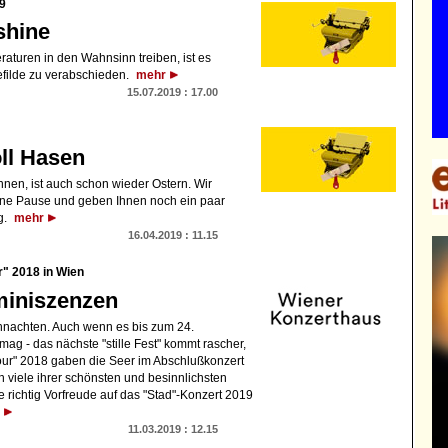
9
shine
turen in den Wahnsinn treiben, ist es
Gefilde zu verabschieden.
mehr
15.07.2019 : 17.00
ll Hasen
en, ist auch schon wieder Ostern. Wir
ine Pause und geben Ihnen noch ein paar
g.
mehr
16.04.2019 : 11.15
" 2018 in Wien
iniszenzen
hnachten. Auch wenn es bis zum 24.
g - das nächste "stille Fest" kommt rascher,
Tour" 2018 gaben die Seer im Abschlußkonzert
 viele ihrer schönsten und besinnlichsten
richtig Vorfreude auf das "Stad"-Konzert 2019
r
11.03.2019 : 12.15