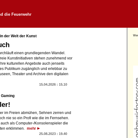
nd die Feuerwehr
Wer
in der Welt der Kunst
uch
durchläuft einen grundlegenden Wandel.
reie Kunstinitiativen stehen zunehmend vor
hre kulturellen Angebote auch jenseits
tes Publikum zugänglich und erlebbar zu
useen, Theater und Archive den digitalen
15.04.2026 : 15.10
m Gaming
ler!
ler im Freien abmühen, Sehnen zerren und
ch nie so ein Profi wie die im Fernsehen.
 auch als Computer-/Konsolenspieler die
rten erklimmen.
mehr
25.08.2023 : 19.40