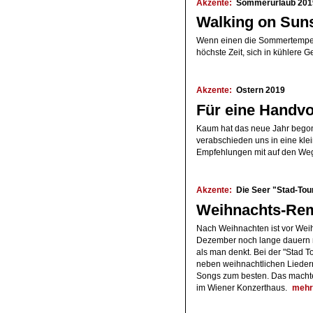
Akzente:
Sommerurlaub 201
Walking on Sun
Wenn einen die Sommertempera
höchste Zeit, sich in kühlere 
Akzente:
Ostern 2019
Für eine Handvo
Kaum hat das neue Jahr begonn
verabschieden uns in eine kle
Empfehlungen mit auf den We
Akzente:
Die Seer "Stad-Tour
Weihnachts-Rem
Nach Weihnachten ist vor Wei
Dezember noch lange dauern ma
als man denkt. Bei der "Stad 
neben weihnachtlichen Liedern
Songs zum besten. Das machte 
im Wiener Konzerthaus.
meh