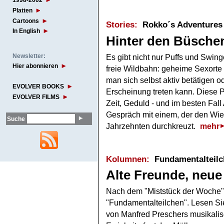
1998-2002
Platten
Cartoons
Stories:
Rokko´s Adventures
In English
Hinter den Büsche
Newsletter:
Es gibt nicht nur Puffs und Swin
Hier abonnieren
freie Wildbahn: geheime Sexorte
man sich selbst aktiv betätigen o
EVOLVER BOOKS
Erscheinung treten kann. Diese Pl
EVOLVER FILMS
Zeit, Geduld - und im besten Fall
Gespräch mit einem, der den Wie
Suche
Jahrzehnten durchkreuzt.
mehr
Kolumnen:
Fundamentalteilc
Alte Freunde, neue
Nach dem "Miststück der Woche
"Fundamentalteilchen". Lesen Sie
von Manfred Preschers musikalisc