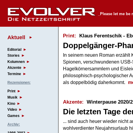
_Please let me be
Print:
Klaus Ferentschik - Eb
Aktuell
Doppelgänger-Phan
Editorial
In seinem neuen Roman erzählt K
Stories
Spionen, verschwundenen USB-S
Kolumnen
Akzente
Hagelkörnersammlern und Eisleic
Termine
philosophisch-psychologischer Ag
als doppelbödig daherkommt.
m
Rezensionen:
Print
Musik
Akzente:
Winterpause 2020/2
Kino
Die letzten Tage de
Video
Games
... sind auch heuer wieder nicht
Archiv:
wohlverdienter Neujahrsurlaub 