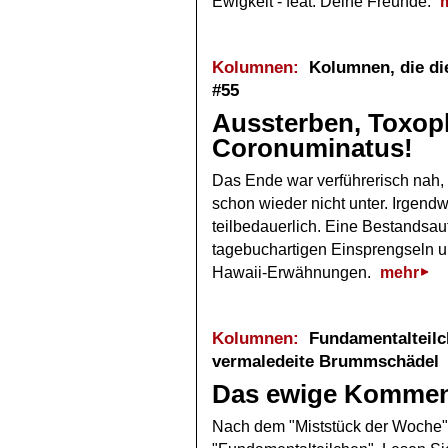
Ewigkeit - feat. Deine Freunde.
Kolumnen:
Kolumnen, die die
#55
Aussterben, Toxop
Coronuminatus!
Das Ende war verführerisch nah, 
schon wieder nicht unter. Irgend
teilbedauerlich. Eine Bestandsa
tagebuchartigen Einsprengseln u
Hawaii-Erwähnungen.
mehr
Kolumnen:
Fundamentalteilch
vermaledeite Brummschädel
Das ewige Komme
Nach dem "Miststück der Woche