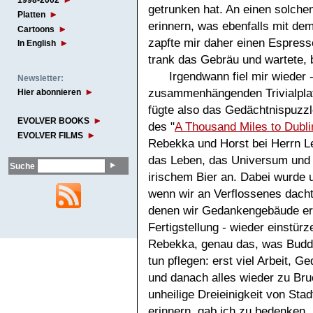
1998-2002
getrunken hat. An einen solche
Platten
erinnern, was ebenfalls mit d
Cartoons
zapfte mir daher einen Espresso
In English
trank das Gebräu und wartete, 
Irgendwann fiel mir wieder 
Newsletter:
zusammenhängenden Trivialplatt
Hier abonnieren
fügte also das Gedächtnispuzz
EVOLVER BOOKS
des "
A Thousand Miles to Dubli
EVOLVER FILMS
Rebekka und Horst bei Herrn Le
das Leben, das Universum und 
Suche
irischem Bier an. Dabei wurde
wenn wir an Verflossenes dacht
denen wir Gedankengebäude err
Fertigstellung - wieder einstür
Rebekka, genau das, was Buddh
tun pflegen: erst viel Arbeit, G
und danach alles wieder zu Bru
unheilige Dreieinigkeit von Sta
erinnern, gab ich zu bedenken.