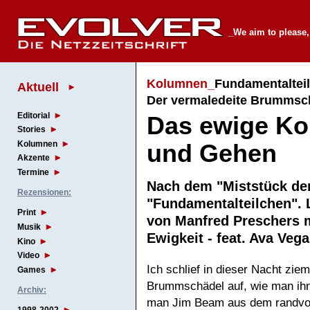
_We aim to please, 
Kolumnen_
Fundamentalteil
Aktuell
Der vermaledeite Brummsc
Editorial
Das ewige K
Stories
Kolumnen
und Gehen
Akzente
Termine
Nach dem "Miststück d
Rezensionen:
"Fundamentalteilchen". L
Print
von Manfred Preschers m
Musik
Ewigkeit - feat. Ava Ve
Kino
Video
Ich schlief in dieser Nacht zie
Games
Brummschädel auf, wie man ih
Archiv:
man Jim Beam aus dem randvoll