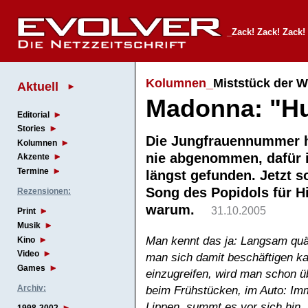
_Zack! Zack! Zack!
Kolumnen_
Miststück der W
Aktuell
Madonna: "H
Editorial
Stories
Die Jungfrauennummer h
Kolumnen
nie abgenommen, dafür 
Akzente
Termine
längst gefunden. Jetzt s
Song des Popidols für H
Rezensionen:
warum.
31.10.2005
Print
Musik
Man
kennt das ja: Langsam quä
Kino
Video
man sich damit beschäftigen k
Games
einzugreifen, wird man schon ü
Archiv:
beim Frühstücken, im Auto: Imm
Lippen, summt es vor sich hin