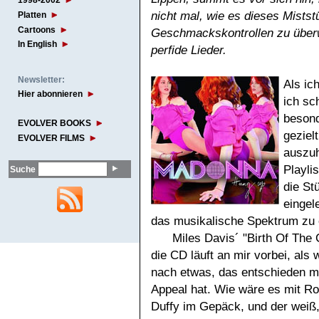
1998-2002
nicht mal, wie es dieses Mistst
Platten
Cartoons
Geschmackskontrollen zu überw
In English
perfide Lieder.
Newsletter:
Als ic
Hier abonnieren
ich sc
besond
EVOLVER BOOKS
gezielt
EVOLVER FILMS
auszuh
Playli
Suche
die St
eingel
das musikalische Spektrum zu 
Miles Davis´ "Birth Of The
die CD läuft an mir vorbei, als
nach etwas, das entschieden me
Appeal hat. Wie wäre es mit Ro
Duffy im Gepäck, und der weiß,