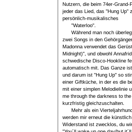
Nutzern, die beim 74er-Grand-
jeder das Lied, das "Hung Up" z
persönlich-musikalisches
"Waterloo".
Während man noch überlegt, 
zwei Songs in den Gehörgängen 
Madonna verwendet das Gerüs
Midnight)", und obwohl Annafrid
schwedische Disco-Hookline feh
automatisch mit. Das Ganze ist 
und darum ist "Hung Up" so sti
einer Giftküche, in der es die
mit einer simplen Melodielinie 
me through the darkness to the
kurzfristig gleichzuschalten.
Mehr als ein Vierteljahrhun
werden mir erneut die künstlich
Widerstand ist zwecklos, du wi
"You´ll wake up one day/but it´ll