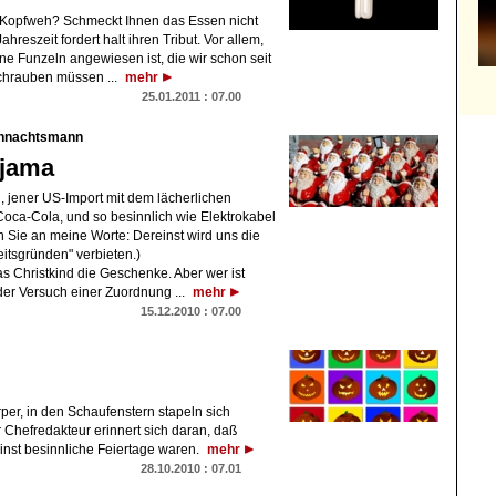
rs Kopfweh? Schmeckt Ihnen das Essen nicht
hreszeit fordert halt ihren Tribut. Vor allem,
ne Funzeln angewiesen ist, die wir schon seit
chrauben müssen ...
mehr
25.01.2011 : 07.00
ihnachtsmann
yjama
, jener US-Import mit dem lächerlichen
Coca-Cola, und so besinnlich wie Elektrokabel
n Sie an meine Worte: Dereinst wird uns die
itsgründen" verbieten.)
das Christkind die Geschenke. Aber wer ist
 der Versuch einer Zuordnung ...
mehr
15.12.2010 : 07.00
rper, in den Schaufenstern stapeln sich
 Chefredakteur erinnert sich daran, daß
einst besinnliche Feiertage waren.
mehr
28.10.2010 : 07.01