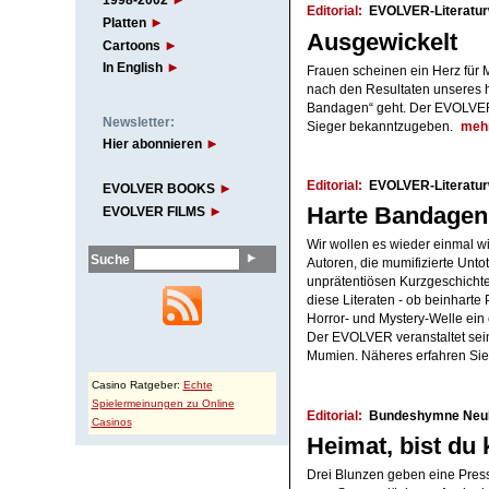
1998-2002
Editorial:
EVOLVER-Literaturw
Platten
Ausgewickelt
Cartoons
In English
Frauen scheinen ein Herz für
nach den Resultaten unseres h
Bandagen“ geht. Der EVOLVER 
Newsletter:
Sieger bekanntzugeben.
meh
Hier abonnieren
Editorial:
EVOLVER-Literatur
EVOLVER BOOKS
Harte Bandagen
EVOLVER FILMS
Wir wollen es wieder einmal w
Suche
Autoren, die mumifizierte Unt
unprätentiösen Kurzgeschich
diese Literaten - ob beinharte
Horror- und Mystery-Welle ein
Der EVOLVER veranstaltet sei
Mumien. Näheres erfahren Sie 
Casino Ratgeber:
Echte
Spielermeinungen zu Online
Editorial:
Bundeshymne Neu
Casinos
Heimat, bist du 
Drei Blunzen geben eine Presse