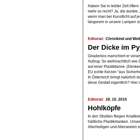
Haben Sie in letzter Zeit öfte
mehr so recht? Ja, die dunkle Ja
wenn man bei Kunstlicht auf je
längerem in unsere Lampen s
Editorial:
Christkind und We
Der Dicke im P
Gnadenlos marschiert er voran
Aufzug: So weihnachtlich wie 
auf einer Plastiktanne. (Denke
EU echte Kerzen "aus Sicherhe
In Österreich bringt natürlich 
diese Gestalt eigentlich? Hier
Editorial:
28. 10. 2010
Hohlköpfe
In den Straßen fliegen Knallkö
häßliche Plastikmasken. Unser
Allerheiligen und Allerseelen 