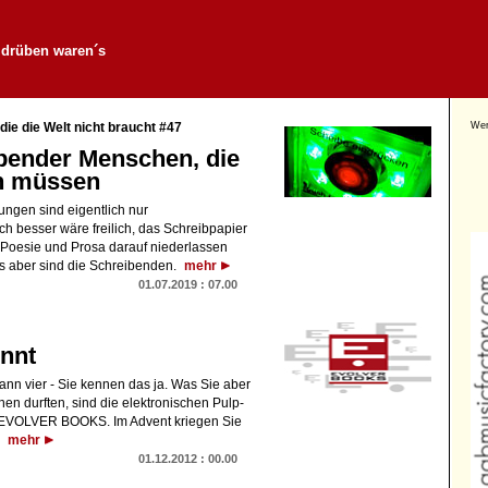
 drüben waren´s
Wer
ie die Welt nicht braucht #47
bender Menschen, die
en müssen
ungen sind eigentlich nur
 besser wäre freilich, das Schreibpapier
 Poesie und Prosa darauf niederlassen
s aber sind die Schreibenden.
mehr
01.07.2019 : 07.00
ennt
dann vier - Sie kennen das ja. Was Sie aber
nen durften, sind die elektronischen Pulp-
 EVOLVER BOOKS. Im Advent kriegen Sie
.
mehr
01.12.2012 : 00.00