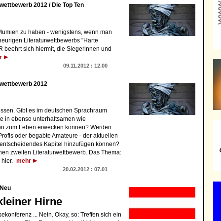
ettbewerb 2012 / Die Top Ten
 Mumien zu haben - wenigstens, wenn man
eurigen Literaturwettbewerbs "Harte
beehrt sich hiermit, die Siegerinnen und
r
09.11.2012 : 12.00
wettbewerb 2012
issen. Gibt es im deutschen Sprachraum
ote in ebenso unterhaltsamen wie
ten zum Leben erwecken können? Werden
 Profis oder begabte Amateure - der aktuellen
 entscheidendes Kapitel hinzufügen können?
nen zweiten Literaturwettbewerb. Das Thema:
hier.
mehr
20.02.2012 : 07.01
Neu
kleiner Hirne
konferenz ... Nein. Okay, so: Treffen sich ein