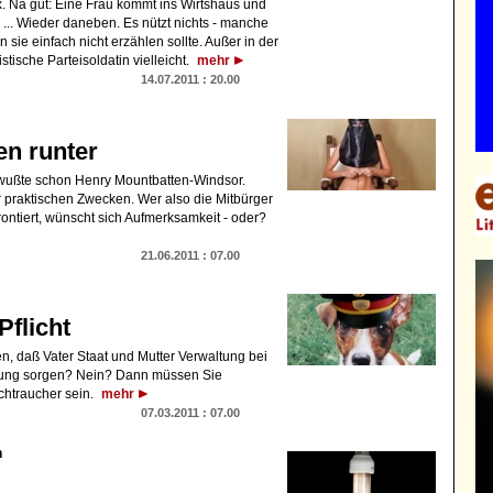
x. Na gut: Eine Frau kommt ins Wirtshaus und
Ei ... Wieder daneben. Es nützt nichts - manche
 sie einfach nicht erzählen sollte. Außer in der
tische Parteisoldatin vielleicht.
mehr
14.07.2011 : 20.00
en runter
 wußte schon Henry Mountbatten-Windsor.
ur praktischen Zwecken. Wer also die Mitbürger
rontiert, wünscht sich Aufmerksamkeit - oder?
21.06.2011 : 07.00
Pflicht
en, daß Vater Staat und Mutter Verwaltung bei
nung sorgen? Nein? Dann müssen Sie
chtraucher sein.
mehr
07.03.2011 : 07.00
n