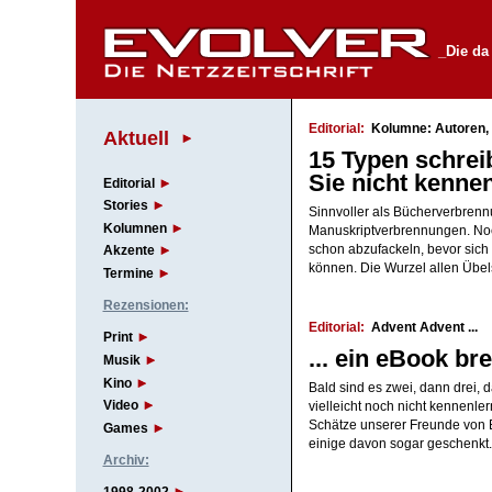
_Die da
Editorial:
Kolumne: Autoren, d
Aktuell
15 Typen schrei
Sie nicht kenn
Editorial
Stories
Sinnvoller als Bücherverbrenn
Kolumnen
Manuskriptverbrennungen. Noch
schon abzufackeln, bevor sich
Akzente
können. Die Wurzel allen Übel
Termine
Rezensionen:
Editorial:
Advent Advent ...
Print
... ein eBook br
Musik
Kino
Bald sind es zwei, dann drei, 
Video
vielleicht noch nicht kennenler
Schätze unserer Freunde von
Games
einige davon sogar geschenkt
Archiv: