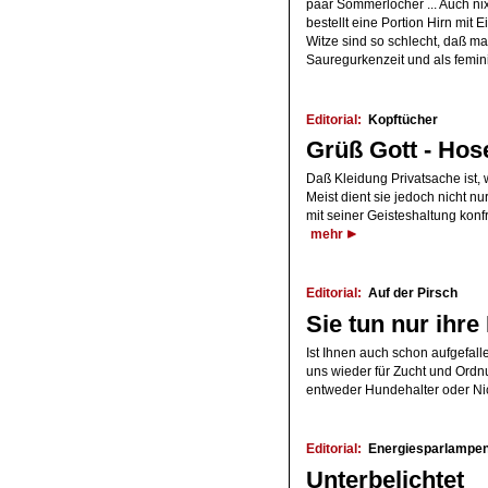
paar Sommerlöcher ... Auch ni
bestellt eine Portion Hirn mit 
Witze sind so schlecht, daß man
Sauregurkenzeit und als feminis
Editorial:
Kopftücher
Grüß Gott - Hos
Daß Kleidung Privatsache ist,
Meist dient sie jedoch nicht n
mit seiner Geisteshaltung konf
mehr
Editorial:
Auf der Pirsch
Sie tun nur ihre 
Ist Ihnen auch schon aufgefall
uns wieder für Zucht und Ord
entweder Hundehalter oder Ni
Editorial:
Energiesparlampe
Unterbelichtet