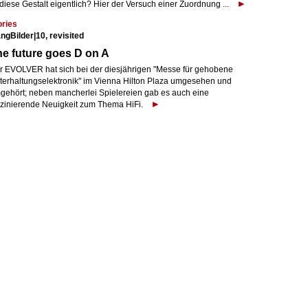
 diese Gestalt eigentlich? Hier der Versuch einer Zuordnung ...
ories
angBilder|10, revisited
e future goes D on A
r EVOLVER hat sich bei der diesjährigen "Messe für gehobene
terhaltungselektronik" im Vienna Hilton Plaza umgesehen und
gehört; neben mancherlei Spielereien gab es auch eine
szinierende Neuigkeit zum Thema HiFi.