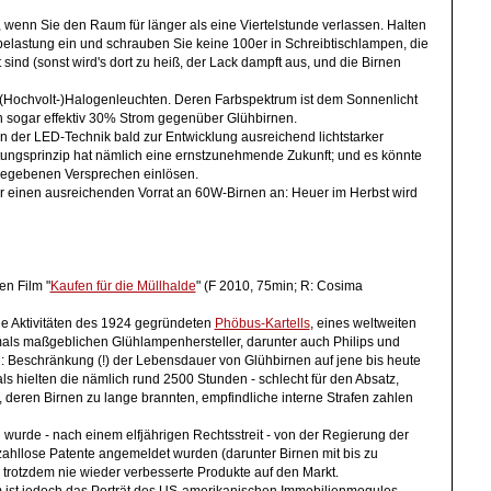
, wenn Sie den Raum für länger als eine Viertelstunde verlassen. Halten
lastung ein und schrauben Sie keine 100er in Schreibtischlampen, die
t sind (sonst wird's dort zu heiß, der Lack dampft aus, und die Birnen
(Hochvolt-)Halogenleuchten. Deren Farbspektrum ist dem Sonnenlicht
n sogar effektiv 30% Strom gegenüber Glühbirnen.
 in der LED-Technik bald zur Entwicklung ausreichend lichtstarker
ungsprinzip hat nämlich eine ernstzunehmende Zukunft; und es könnte
gegebenen Versprechen einlösen.
er einen ausreichenden Vorrat an 60W-Birnen an: Heuer im Herbst wird
n Film "
Kaufen für die Müllhalde
" (F 2010, 75min; R: Cosima
ie Aktivitäten des 1924 gegründeten
Phöbus-Kartells
, eines weltweiten
ls maßgeblichen Glühlampenhersteller, darunter auch Philips und
: Beschränkung (!) der Lebensdauer von Glühbirnen auf jene bis heute
ls hielten die nämlich rund 2500 Stunden - schlecht für den Absatz,
 deren Birnen zu lange brannten, empfindliche interne Strafen zahlen
wurde - nach einem elfjährigen Rechtsstreit - von der Regierung der
ahllose Patente angemeldet wurden (darunter Birnen mit bis zu
rotzdem nie wieder verbesserte Produkte auf den Markt.
m ist jedoch das Porträt des US-amerikanischen Immobilienmogules