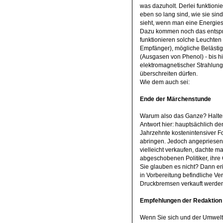
was dazuholt. Derlei funktioni
eben so lang sind, wie sie sin
sieht, wenn man eine Energies
Dazu kommen noch das entspr
funktionieren solche Leuchten 
Empfänger), mögliche Belästi
(Ausgasen von Phenol) - bis hi
elektromagnetischer Strahlung 
überschreiten dürfen.
Wie dem auch sei:
Ende der Märchenstunde
Warum also das Ganze? Halten 
Antwort hier: hauptsächlich de
Jahrzehnte kostenintensiver 
abringen. Jedoch angepriesen 
vielleicht verkaufen, dachte m
abgeschobenen Politiker, ihre 
Sie glauben es nicht? Dann er
in Vorbereitung befindliche Ve
Druckbremsen verkauft werden
Empfehlungen der Redaktion
Wenn Sie sich und der Umwelt 