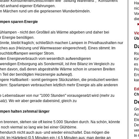
traler Konsumentenzeitschriften wie "Stiftung Warentest", "Konsument"
Ha
etzt anhand eigener Erfahrungen.
nic
ten Märchen rund um die gepriesenen Wunderbirndeln.
Vo
di
ampen sparen Energie
Glühlampen - nicht den Großteil als Wärme abgeben und daher bei
Vi
r Energie benötigen.
Üb
önnte, bleibt fraglich; schließlich machen Lampen in Privathaushalten nur
D
hes aus (Heizung und Warmwasser eingerechnet). Eines stimmt: Im
euchtstofflampen weniger Strom.
Ric
ten Energieverbrauch vom wesentlich aufwendigeren
Kin
wendigen Entsorgung als Sondermüll, ist ihre Bilanz im Vergleich zu
es
hen davon, daß deren abgestrahlte Wärme schon in unseren Breiten
Pr
nen Teil der benötigten Heizenergie aufwiegt).
Er
ängere Haltbarkeit - somit geringere Stückzahlen, die produziert werden
ka
ern: Sparlampen verbrauchen letztlich mehr Energie als alle anderen
Edi
Ch
e Lebensdauer von nur "1000 Stunden" vorausgesetzt wird (mehr zu
z). Wo wir aber gerade dabeisind, gleich zu
De
Gn
ampen halten zehnmal länger
Au
El
n brennen, stehen sie oft keine 5.000 Stunden durch. Na schön, könnte
De
noch viermal so lang wie bei einer Glühbirne.
ver
hendurch nicht auch aus- und wieder einschaltet. Das mögen die
In 
t. Im Härtetest (0,5 Minuten ein / 4,5 Minuten aus; man denke an