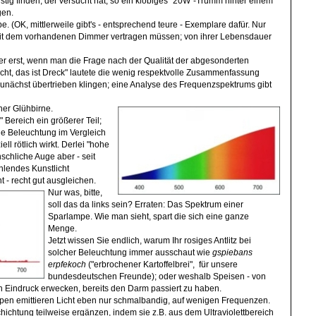
stig finden, der versucht hat, so ein klobiges "20W"-Trumm hinter einem
gen.
 (OK, mittlerweile gibt's - entsprechend teure - Exemplare dafür. Nur
 mit dem vorhandenen Dimmer vertragen müssen; von ihrer Lebensdauer
ber erst, wenn man die Frage nach der Qualität der abgesonderten
 Licht, das ist Dreck" lautete die wenig respektvolle Zusammenfassung
nächst übertrieben klingen; eine Analyse des Frequenzspektrums gibt
iner Glühbirne.
" Bereich ein größerer Teil;
he Beleuchtung im Vergleich
ll rötlich wirkt. Derlei "hohe
schliche Auge aber - seit
hlendes Kunstlicht
 - recht gut ausgleichen.
Nur was, bitte,
soll das da links sein? Erraten: Das Spektrum einer
Sparlampe. Wie man sieht, spart die sich eine ganze
Menge.
Jetzt wissen Sie endlich, warum Ihr rosiges Antlitz bei
solcher Beleuchtung immer ausschaut wie
gspiebans
erpfekoch
("erbrochener Kartoffelbrei", für unsere
bundesdeutschen Freunde); oder weshalb Speisen - von
n Eindruck erwecken, bereits den Darm passiert zu haben.
en emittieren Licht eben nur schmalbandig, auf wenigen Frequenzen.
ichtung teilweise ergänzen, indem sie z.B. aus dem Ultraviolettbereich