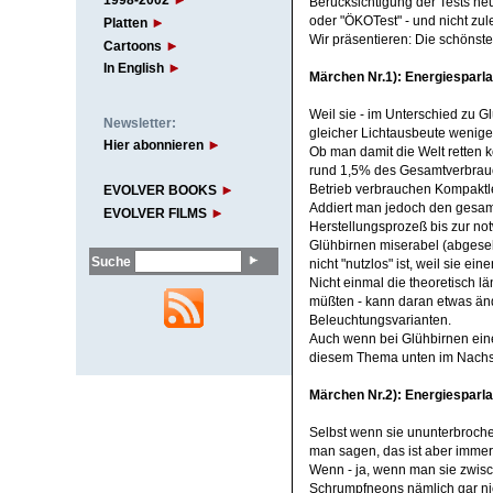
1998-2002
Berücksichtigung der Tests neu
oder "ÖKOTest" - und nicht zul
Platten
Wir präsentieren: Die schöns
Cartoons
In English
Märchen Nr.1): Energiesparl
Weil sie - im Unterschied zu 
Newsletter:
gleicher Lichtausbeute wenige
Hier abonnieren
Ob man damit die Welt retten k
rund 1,5% des Gesamtverbrauc
Betrieb verbrauchen Kompaktl
EVOLVER BOOKS
Addiert man jedoch den gesam
EVOLVER FILMS
Herstellungsprozeß bis zur not
Glühbirnen miserabel (abgese
Suche
nicht "nutzlos" ist, weil sie ei
Nicht einmal die theoretisch l
müßten - kann daran etwas änd
Beleuchtungsvarianten.
Auch wenn bei Glühbirnen ein
diesem Thema unten im Nachsat
Märchen Nr.2): Energiesparl
Selbst wenn sie ununterbroche
man sagen, das ist aber immer 
Wenn - ja, wenn man sie zwisc
Schrumpfneons nämlich gar nich