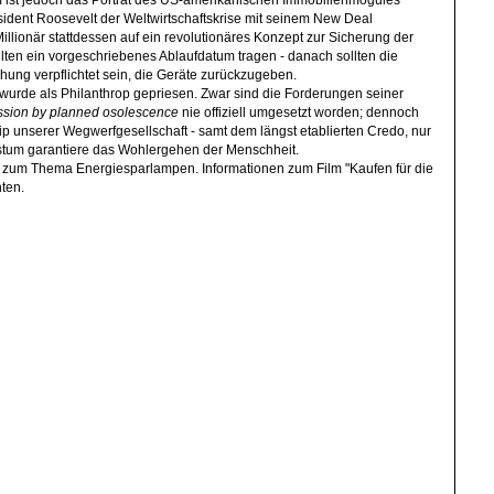
ident Roosevelt der Weltwirtschaftskrise mit seinem New Deal
Millionär stattdessen auf ein revolutionäres Konzept zur Sicherung der
ollten ein vorgeschriebenes Ablaufdatum tragen - danach sollten die
ung verpflichtet sein, die Geräte zurückzugeben.
n wurde als Philanthrop gepriesen. Zwar sind die Forderungen seiner
ssion by planned osolescence
nie offiziell umgesetzt worden; dennoch
zip unserer Wegwerfgesellschaft - samt dem längst etablierten Credo, nur
tum garantiere das Wohlergehen der Menschheit.
 zum Thema Energiesparlampen. Informationen zum Film "Kaufen für die
nten.