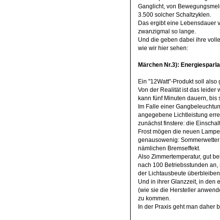
Ganglicht, von Bewegungsmeld
3.500 solcher Schaltzyklen.
Das ergibt eine Lebensdauer v
zwanzigmal so lange.
Und die geben dabei ihre volle
wie wir hier sehen:
Märchen Nr.3): Energiesparla
Ein "12Watt"-Produkt soll also
Von der Realität ist das leid
kann fünf Minuten dauern, bis 
Im Falle einer Gangbeleuchtung
angegebene Lichtleistung erre
zunächst finstere: die Einsch
Frost mögen die neuen Lampen n
genausowenig: Sommerwetter 
nämlichen Bremseffekt.
Also Zimmertemperatur, gut belü
nach 100 Betriebsstunden an, 
der Lichtausbeute überbleiben
Und in ihrer Glanzzeit, in den
(wie sie die Hersteller anwend
zu kommen.
In der Praxis geht man daher b