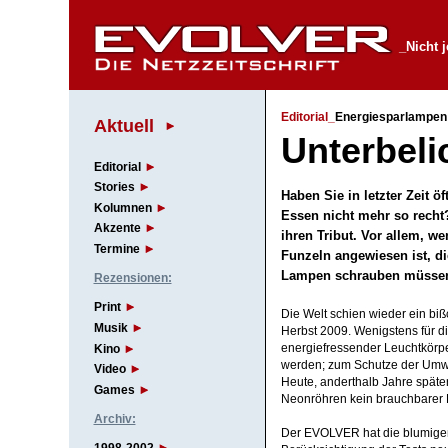
_Nicht 
Editorial_
Energiesparlampen
Aktuell
Unterbeli
Editorial
Stories
Haben Sie in letzter Zeit 
Kolumnen
Essen nicht mehr so recht? 
Akzente
ihren Tribut. Vor allem, w
Termine
Funzeln angewiesen ist, di
Lampen schrauben müsse
Rezensionen:
Print
Die Welt schien wieder ein bi
Musik
Herbst 2009. Wenigstens für d
Kino
energiefressender Leuchtkörpe
werden; zum Schutze der Umwe
Video
Heute, anderthalb Jahre spät
Games
Neonröhren kein brauchbarer E
Archiv:
Der EVOLVER hat die blumigen 