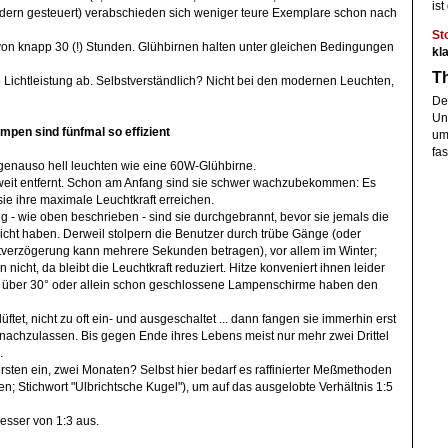
ist
ern gesteuert) verabschieden sich weniger teure Exemplare schon nach
St
on knapp 30 (!) Stunden. Glühbirnen halten unter gleichen Bedingungen
kl
Th
 Lichtleistung ab. Selbstverständlich? Nicht bei den modernen Leuchten,
De
Un
mpen sind fünfmal so effizient
um
fa
 genauso hell leuchten wie eine 60W-Glühbirne.
er weit entfernt. Schon am Anfang sind sie schwer wachzubekommen: Es
sie ihre maximale Leuchtkraft erreichen.
 - wie oben beschrieben - sind sie durchgebrannt, bevor sie jemals die
icht haben. Derweil stolpern die Benutzer durch trübe Gänge (oder
altverzögerung kann mehrere Sekunden betragen), vor allem im Winter;
icht, da bleibt die Leuchtkraft reduziert. Hitze konveniert ihnen leider
über 30° oder allein schon geschlossene Lampenschirme haben den
ftet, nicht zu oft ein- und ausgeschaltet ... dann fangen sie immerhin erst
nachzulassen. Bis gegen Ende ihres Lebens meist nur mehr zwei Drittel
.
 ersten ein, zwei Monaten? Selbst hier bedarf es raffinierter Meßmethoden
en; Stichwort "Ulbrichtsche Kugel"), um auf das ausgelobte Verhältnis 1:5
esser von 1:3 aus.