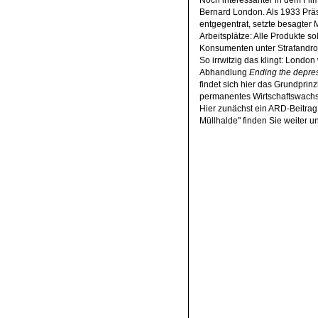
Bernard London. Als 1933 Präs
entgegentrat, setzte besagter 
Arbeitsplätze: Alle Produkte s
Konsumenten unter Strafandroh
So irrwitzig das klingt: Londo
Abhandlung
Ending the depre
findet sich hier das Grundprin
permanentes Wirtschaftswachs
Hier zunächst ein ARD-Beitrag
Müllhalde" finden Sie weiter u