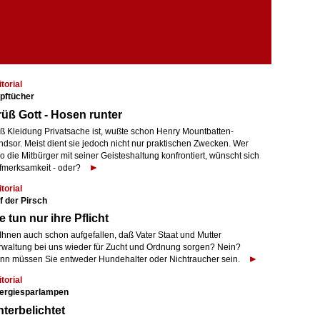
torial
pftücher
üß Gott - Hosen runter
ß Kleidung Privatsache ist, wußte schon Henry Mountbatten-
ndsor. Meist dient sie jedoch nicht nur praktischen Zwecken. Wer
o die Mitbürger mit seiner Geisteshaltung konfrontiert, wünscht sich
fmerksamkeit - oder?
torial
f der Pirsch
e tun nur ihre Pflicht
 Ihnen auch schon aufgefallen, daß Vater Staat und Mutter
rwaltung bei uns wieder für Zucht und Ordnung sorgen? Nein?
nn müssen Sie entweder Hundehalter oder Nichtraucher sein.
torial
ergiesparlampen
terbelichtet