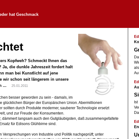
jeder hat Geschmack
Edi
Ko
chtet
Gr
Da
öfters Kopfweh? Schmeckt Ihnen das
Wi
Ja, die dunkle Jahreszeit fordert halt
als
enn man bei Kunstlicht auf jene
Au
e wir schon seit längerem in unsere
Edi
n ...
25.01.2011
Au
Si
ßchen besser geworden zu sein - damals, im
Ist
ie glücklichen Bürger der Europäischen Union. Abermillionen
Ve
r sollten durch Produkte moderner, sauberer Technologie ersetzt
Da
lt, und zur Freude der Konsumenten.
er, dämmert langsam auch den Gutgläubigsten, daß zusammengefaltete
Edi
rsatz für Edisons Glühbirne sind.
En
Un
Versprechungen von Industrie und Politik nachgeprüft; unter