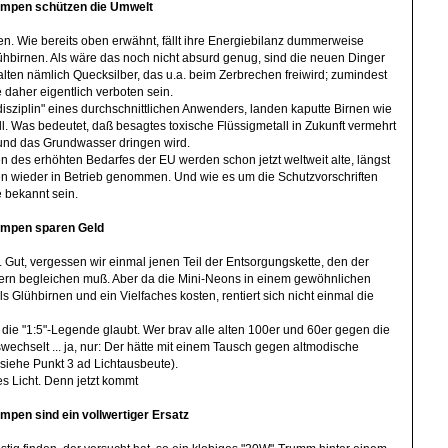
ampen schützen die Umwelt
iden. Wie bereits oben erwähnt, fällt ihre Energiebilanz dummerweise
ühbirnen. Als wäre das noch nicht absurd genug, sind die neuen Dinger
alten nämlich Quecksilber, das u.a. beim Zerbrechen freiwird; zumindest
daher eigentlich verboten sein.
isziplin" eines durchschnittlichen Anwenders, landen kaputte Birnen wie
l. Was bedeutet, daß besagtes toxische Flüssigmetall in Zukunft vermehrt
und das Grundwasser dringen wird.
 des erhöhten Bedarfes der EU werden schon jetzt weltweit alte, längst
 wieder in Betrieb genommen. Und wie es um die Schutzvorschriften
te bekannt sein.
ampen sparen Geld
.. Gut, vergessen wir einmal jenen Teil der Entsorgungskette, den der
ern begleichen muß. Aber da die Mini-Neons in einem gewöhnlichen
s Glühbirnen und ein Vielfaches kosten, rentiert sich nicht einmal die
ie "1:5"-Legende glaubt. Wer brav alle alten 100er und 60er gegen die
chselt ... ja, nur: Der hätte mit einem Tausch gegen altmodische
(siehe Punkt 3 ad Lichtausbeute).
Licht. Denn jetzt kommt
mpen sind ein vollwertiger Ersatz