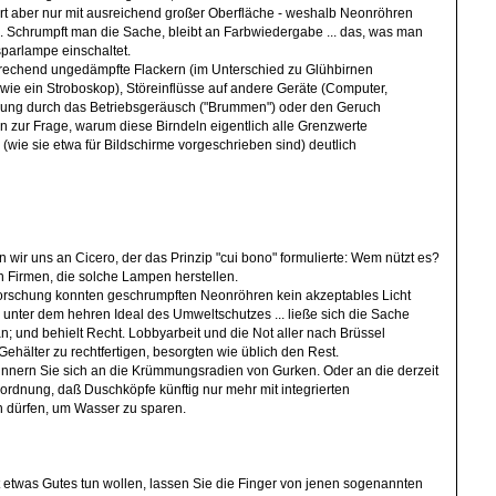
ert aber nur mit ausreichend großer Oberfläche - weshalb Neonröhren
d. Schrumpft man die Sache, bleibt an Farbwiedergabe ... das, was man
parlampe einschaltet.
echend ungedämpfte Flackern (im Unterschied zu Glühbirnen
wie ein Stroboskop), Störeinflüsse auf andere Geräte (Computer,
gung durch das Betriebsgeräusch ("Brummen") oder den Geruch
n zur Frage, warum diese Birndeln eigentlich alle Grenzwerte
(wie sie etwa für Bildschirme vorgeschrieben sind) deutlich
wir uns an Cicero, der das Prinzip "cui bono" formulierte: Wem nützt es?
n Firmen, die solche Lampen herstellen.
Forschung konnten geschrumpften Neonröhren kein akzeptables Licht
unter dem hehren Ideal des Umweltschutzes ... ließe sich die Sache
an; und behielt Recht. Lobbyarbeit und die Not aller nach Brüssel
Gehälter zu rechtfertigen, besorgten wie üblich den Rest.
innern Sie sich an die Krümmungsradien von Gurken. Oder an die derzeit
rordnung, daß Duschköpfe künftig nur mehr mit integrierten
 dürfen, um Wasser zu sparen.
etwas Gutes tun wollen, lassen Sie die Finger von jenen sogenannten