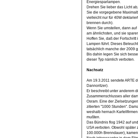
Energiesparlampen.
Drehen Sie lieber das Licht ab
Sie die vorgegebene Maximalbe
vielleicht nur für 40W deklarier
brennen durch).
Wenn Sie umstellen, dann auf 
am ähnlichsten, und sie spare
Hoffen Sie, daß der Fortschritt
Lampen führt. Dieses Beleucht
tatsächlich manche der 2009 
Bis dahin legen Sie sich bess
dieser Typ nämlich verboten.
Nachsatz
Am 19.3.2011 sendete ARTE de
Dannoritzer).
Er beschreibt unter anderem d
Zusammenschlusses aller dama
Osram. Eine der Zielsetzungen
zitierten "1000 Stunden". Dama
weshalb hernach Kartellfirmen,
mußten.
Das Bündnis flog 1942 auf und 
USA verboten. Obwohl später z
100.000h Brenndauer), kamen t
Noch interessanter in dem Fil