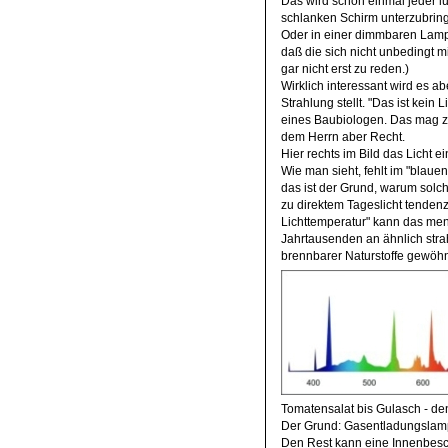
Das wird schon einmal jeder lu
schlanken Schirm unterzubrin
Oder in einer dimmbaren Lampe.
daß die sich nicht unbedingt
gar nicht erst zu reden.)
Wirklich interessant wird es a
Strahlung stellt. "Das ist kein
eines Baubiologen. Das mag zu
dem Herrn aber Recht.
Hier rechts im Bild das Licht e
Wie man sieht, fehlt im "blauen
das ist der Grund, warum solc
zu direktem Tageslicht tendenzie
Lichttemperatur" kann das men
Jahrtausenden an ähnlich stra
brennbarer Naturstoffe gewöhnt
Tomatensalat bis Gulasch - de
Der Grund: Gasentladungslamp
Den Rest kann eine Innenbesch