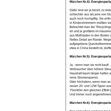
Märchen Nr.4): Energiesparl
Dafür sind wir ja bereit, zu le
schlechter aus als jene von Gl
auch noch hochgiftig. Sie enth
in Kinderzimmmern müßten sie 
Betrachtet man die "Recyclingd
eh und je großteils im Hausmül
aus Müllhalden in den Boden 
Nettes Detail am Rande: Wegen
aufgegebene Quecksilberminen
etwa in China bestellt ist, dürf
Märchen Nr.5): Energiesparl
Ja - wenn man sie nicht kauft .
Verbraucher über höhere Steu
Haushalt kaum länger halten al
reine Stromersparnis.
Oder höchstens, wenn man an d
neuen 20- und 12W-Typen auswe
75er/40er den gleichen Effekt 
Und immer noch angenehmeres 
Märchen Nr.6): Energiesparla