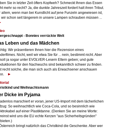
ben Sie in letzter Zeit öfters Kopfweh? Schmeckt Ihnen das Essen
ht mehr so recht? Ja, die dunkle Jahreszeit fordert halt ihren Tribut.
r allem, wenn man bei Kunstlicht auf jene Funzeln angewiesen ist,
e wir schon seit längerem in unsere Lampen schrauben müssen ...
deo
ergeschnappt - Bonnies verrückte Welt
as Leben und das Mädchen
htig: Wir präsentieren Ihnen hier die Rezension eines
derfilmes. Nicht, weil wir etwa Sie für ... nein, bestimmt nicht. Aber
 soll ja sogar unter EVOLVER-Lesern Eltern geben; und gute
oduktionen für den Nachwuchs sind bekanntlich schwer zu finden.
st recht solche, die man sich auch als Erwachsener anschauen
nn.
torial
ristkind und Weihnachtsmann
r Dicke im Pyjama
adenlos marschiert er voran, jener US-Import mit dem lächerlichen
fzug: So weihnachtlich wie Coca-Cola, und so besinnlich wie
ektrokabel auf einer Plastiktanne. (Denken Sie an meine Worte:
reinst wird uns die EU echte Kerzen "aus Sicherheitsgründen"
bieten.)
Österreich bringt natürlich das Christkind die Geschenke. Aber wer