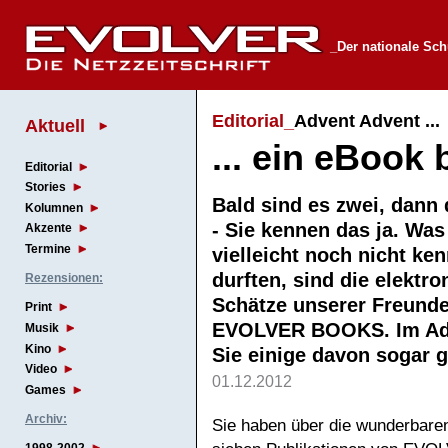
_Der nationale Sch
Editorial_
Advent Advent ...
Aktuell
... ein eBook 
Editorial
Stories
Bald sind es zwei, dann 
Kolumnen
- Sie kennen das ja. Was
Akzente
Termine
vielleicht noch nicht ke
durften, sind die elektr
Rezensionen:
Schätze unserer Freund
Print
EVOLVER BOOKS. Im Adv
Musik
Kino
Sie einige davon sogar
Video
01.12.2012
Games
Archiv:
Sie haben über die wunderbare