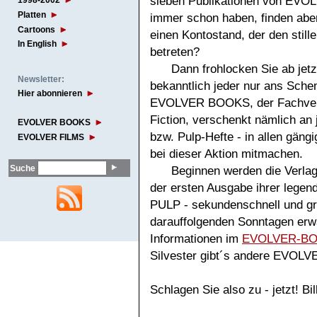
sieben Publikationen von E
1998-2002
Platten
immer schon haben, finden aber
Cartoons
einen Kontostand, der den stille
In English
betreten?
Dann frohlocken Sie ab jetzt
Newsletter:
bekanntlich jeder nur ans Sch
Hier abonnieren
EVOLVER BOOKS, der Fachverlag
Fiction, verschenkt nämlich an
EVOLVER BOOKS
bzw. Pulp-Hefte - in allen gäng
EVOLVER FILMS
bei dieser Aktion mitmachen.
Suche
Beginnen werden die Verlag
der ersten Ausgabe ihrer lege
PULP - sekundenschnell und gr
darauffolgenden Sonntagen erwa
Informationen im
EVOLVER-BO
Silvester gibt´s andere EVOL
Schlagen Sie also zu - jetzt! Bil