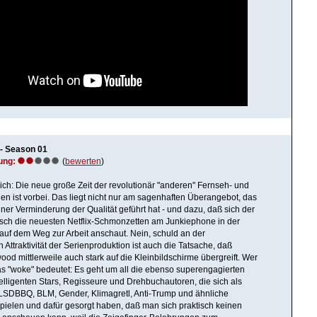
- Season 01
ung:
(
bewerten
)
lich: Die neue große Zeit der revolutionär "anderen" Fernseh- und
en ist vorbei. Das liegt nicht nur am sagenhaften Überangebot, das
iner Verminderung der Qualität geführt hat - und dazu, daß sich der
sch die neuesten Netflix-Schmonzetten am Junkiephone in der
uf dem Weg zur Arbeit anschaut. Nein, schuld an der
ttraktivität der Serienproduktion ist auch die Tatsache, daß
ood mittlerweile auch stark auf die Kleinbildschirme übergreift. Wer
as "woke" bedeutet: Es geht um all die ebenso superengagierten
elligenten Stars, Regisseure und Drehbuchautoren, die sich als
r LSDBBQ, BLM, Gender, Klimagretl, Anti-Trump und ähnliche
pielen und dafür gesorgt haben, daß man sich praktisch keinen