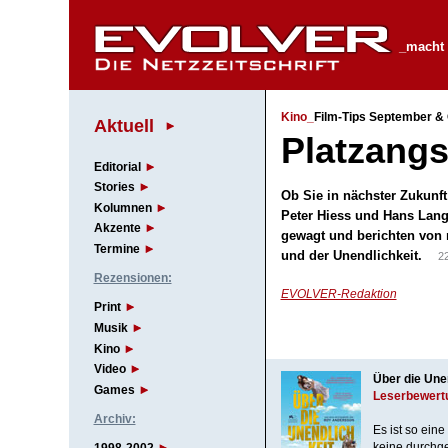
_macht f
Kino_
Film-Tips September &
Aktuell
Platzangs
Editorial
Stories
Ob Sie in nächster Zukunf
Kolumnen
Peter Hiess und Hans Lang
Akzente
gewagt und berichten von 
Termine
und der Unendlichkeit.
2
Rezensionen:
EVOLVER-Redaktion
Print
Musik
Kino
Video
Über die Une
Games
Leserbewert
Archiv:
Es ist so ein
keine durchg