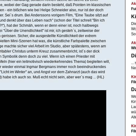
Ak
e, wobei der Gag gerade darin besteht, daß Pointen im klassischen
Fu
en - ein bißchen wie bei Helge Schneider also, nur ist der doch
ger. Sei´s drum. Bei Anderssons vorigem Film, "Eine Taube sitzt auf
Ki
nd denkt über das Leben nach" (schon der Titel schreit "Bin ich
Di
ll?!"), hat der Schmäh, wenn er denn einer ist, noch halbwegs
Woc
bei "Über die Unendlichkeit" ist mir, ich gesteh´s, zeitweise der
So
gerissen. Sicher, die ausgestellte Künstlichkeit der extrem
elten Mini-Szenen hat was, die künstliche Farbpalette zwischen
Ak
e machte sicher viel Arbeit im Studio, aber spätestens, wenn am
Wi
ritabler Christus unterm Kreuz zusammenbricht, ist´s der dick
Di
 Symbolik denn doch zu viel. Wenn ich einen Priester mit
eln (hier ein leitmotivisch wiederkehrendes Thema) begleiten will,
..
ir wieder einmal Ingmar Bergmans immer noch beeindruckendes
Ne
Licht im Winter" an, und Angst vor dem Zahnarzt (auch das wird
Ki
t) habe ich auch so. Muß echt nicht sein, aber wer´s mag ... (HL)
Fi
D
We
Ki
Lan
wü
Alt
Ki
Fi