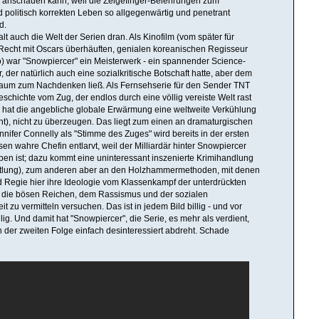
r anschauen kann, weil die Zeigefinger-Belehrungen zum
nd politisch korrekten Leben so allgegenwärtig und penetrant
d.
halt auch die Welt der Serien dran. Als Kinofilm (vom später für
 Recht mit Oscars überhäuften, genialen koreanischen Regisseur
 war "Snowpiercer" ein Meisterwerk - ein spannender Science-
er, der natürlich auch eine sozialkritische Botschaft hatte, aber dem
raum zum Nachdenken ließ. Als Fernsehserie für den Sender TNT
schichte vom Zug, der endlos durch eine völlig vereiste Welt rast
 hat die angebliche globale Erwärmung eine weltweite Verkühlung
t), nicht zu überzeugen. Das liegt zum einen an dramaturgischen
nnifer Connelly als "Stimme des Zuges" wird bereits in der ersten
sen wahre Chefin entlarvt, weil der Milliardär hinter Snowpiercer
rben ist; dazu kommt eine uninteressant inszenierte Krimihandlung
ttlung), zum anderen aber an den Holzhammermethoden, mit denen
Regie hier ihre Ideologie vom Klassenkampf der unterdrückten
die bösen Reichen, dem Rassismus und der sozialen
t zu vermitteln versuchen. Das ist in jedem Bild billig - und vor
ig. Und damit hat "Snowpiercer", die Serie, es mehr als verdient,
der zweiten Folge einfach desinteressiert abdreht. Schade