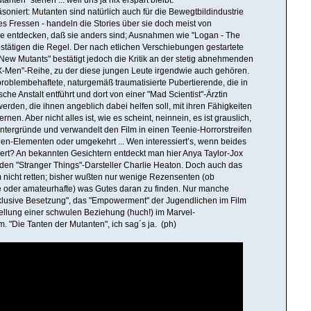
anten" stehen ... weil uns ja nix erspart bleibt.
soniert: Mutanten sind natürlich auch für die Bewegtbildindustrie
s Fressen - handeln die Stories über sie doch meist von
e entdecken, daß sie anders sind; Ausnahmen wie "Logan - The
stätigen die Regel. Der nach etlichen Verschiebungen gestartete
 New Mutants" bestätigt jedoch die Kritik an der stetig abnehmenden
"X-Men"-Reihe, zu der diese jungen Leute irgendwie auch gehören.
 problembehaftete, naturgemäß traumatisierte Pubertierende, die in
che Anstalt entführt und dort von einer "Mad Scientist"-Ärztin
werden, die ihnen angeblich dabei helfen soll, mit ihren Fähigkeiten
nen. Aber nicht alles ist, wie es scheint, neinnein, es ist grauslich,
Hintergründe und verwandelt den Film in einen Teenie-Horrorstreifen
en-Elementen oder umgekehrt ... Wen interessiert’s, wenn beides
niert? An bekannten Gesichtern entdeckt man hier Anya Taylor-Jox
 den "Stranger Things"-Darsteller Charlie Heaton. Doch auch das
 nicht retten; bisher wußten nur wenige Rezensenten (ob
e oder amateurhafte) was Gutes daran zu finden. Nur manche
nklusive Besetzung", das "Empowerment" der Jugendlichen im Film
ellung einer schwulen Beziehung (huch!) im Marvel-
. "Die Tanten der Mutanten", ich sag´s ja. (ph)