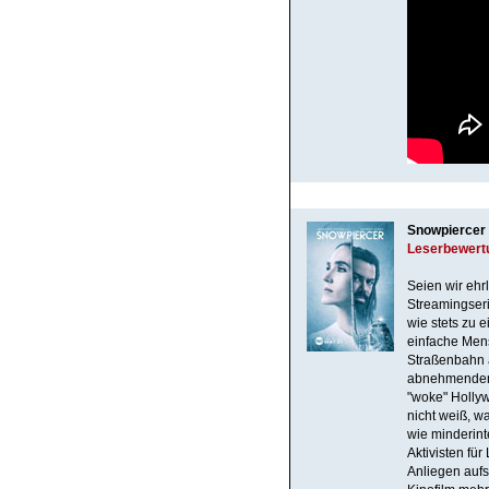
Snowpiercer 
Leserbewert
Seien wir ehr
Streamingseri
wie stets zu e
einfache Men
Straßenbahn a
abnehmenden A
"woke" Hollyw
nicht weiß, w
wie minderint
Aktivisten fü
Anliegen aufs