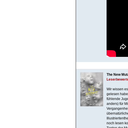
The New Mut
Leserbewert
Wir wissen es
gelesen haben
fühlende Jugen
anders) für M
Vergangenheit
übernatürlich
Illustrierten
noch lesen ko