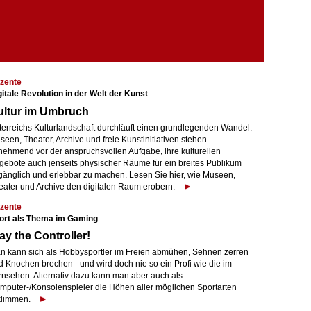
zente
gitale Revolution in der Welt der Kunst
ultur im Umbruch
terreichs Kulturlandschaft durchläuft einen grundlegenden Wandel.
een, Theater, Archive und freie Kunstinitiativen stehen
nehmend vor der anspruchsvollen Aufgabe, ihre kulturellen
gebote auch jenseits physischer Räume für ein breites Publikum
gänglich und erlebbar zu machen. Lesen Sie hier, wie Museen,
eater und Archive den digitalen Raum erobern.
zente
ort als Thema im Gaming
ay the Controller!
n kann sich als Hobbysportler im Freien abmühen, Sehnen zerren
d Knochen brechen - und wird doch nie so ein Profi wie die im
rnsehen. Alternativ dazu kann man aber auch als
mputer-/Konsolenspieler die Höhen aller möglichen Sportarten
klimmen.