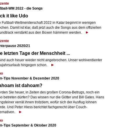
zente
ßball-WM 2022 - die Songs
ck it like Udo
e Fußball-Weltmeisterschaft 2022 in Katar beginnt in wenigen
hen. Damit ist klar, daß jetzt auch die Songs aus dem offiziellen
undtrack verstärkt aus den Boxen hämmern werden.
zente
nterpause 2020/21
e letzten Tage der Menschheit ...
. sind auch heuer wieder nicht angebrochen. Unser wohlverdienter
ujahrsurlaub hingegen schon.
no
lm-Tips November & Dezember 2020
ahoam ist dahoam?
rden Sie heuer, in Zeiten des großen Corona-Betrugs, noch ein
no betreten dürfen? Das wissen nur die Götter und Bill Gates. Hans
gsteiner verrät ihnen trotzdem, wofür sich der Ausflug lohnen
rde. Und Peter Hiess berichtet fachgerecht über Couch-
ernativen.
no
lm-Tips September & Oktober 2020