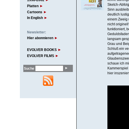
1998-2002
Sketch-Abfolg
Platten
Sinn ausbleib
Cartoons
deutlich lusti
In English
einem Zweig u
nicht origine
funktioniert, 
Newsletter:
Geduldsfaden 
Hier abonnieren
langsam gespi
Grau und Beig
Schluß ein ve
EVOLVER BOOKS
aufgetragenen
EVOLVER FILMS
Glaubenszweif
schaue ich m
Suche
Kammerspiel "
hier inszenier