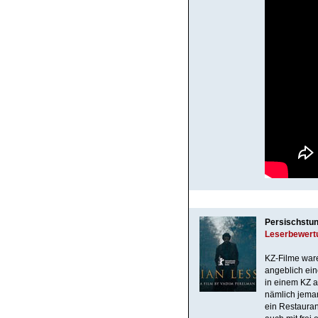
Persischstu
Leserbewert
KZ-Filme ware
angeblich ein
in einem KZ a
nämlich jeman
ein Restauran