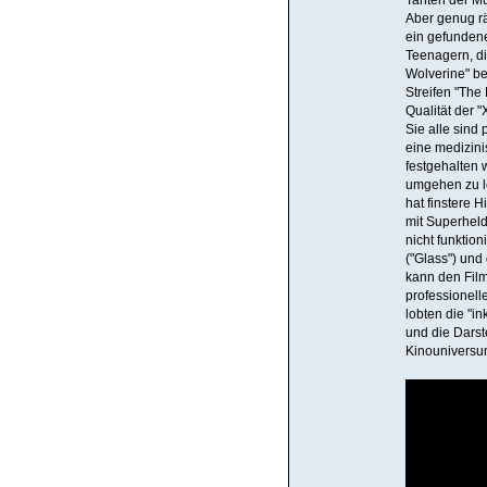
Tanten der Mut
Aber genug rä
ein gefundene
Teenagern, di
Wolverine" be
Streifen "The
Qualität der 
Sie alle sind
eine medizinis
festgehalten 
umgehen zu ler
hat finstere 
mit Superheld
nicht funktio
("Glass") und
kann den Film
professionell
lobten die "i
und die Darst
Kinouniversum