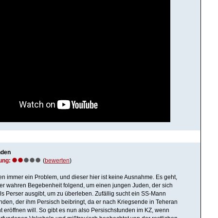
nden
ung:
(
bewerten
)
n immer ein Problem, und dieser hier ist keine Ausnahme. Es geht,
er wahren Begebenheit folgend, um einen jungen Juden, der sich
ls Perser ausgibt, um zu überleben. Zufällig sucht ein SS-Mann
den, der ihm Persisch beibringt, da er nach Kriegsende in Teheran
t eröffnen will. So gibt es nun also Persischstunden im KZ, wenn