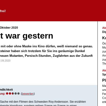
rei!
 Oktober 2020
Ak
Di
t war gestern
K
Ös
t mit oder ohne Maske ins Kino dürfen, weiß niemand so genau.
Mus
steiner haben sich trotzdem für Sie ins geräumige Dunkel
zu
neuen Mutanten, Persisch-Stunden, Zugfahrten aus der Zukunft
An
zu
2.09.2020
Th
Ak
Sp
Pl
Ma
ndlichkeit
un
ung:
(
bewerten
)
Fe
Co
e Sache mit den Filmen des Schweden Roy Andersson. Sie erzählen
er
ehende Handlung, sondern reihen Szene an Szene zu einer