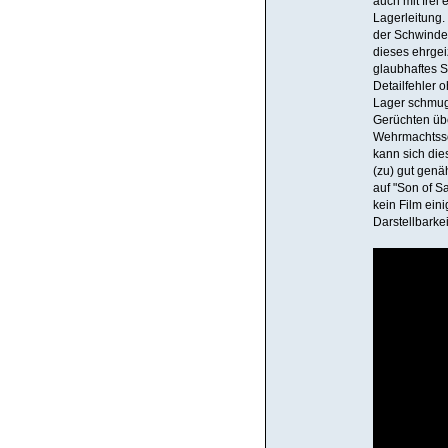
auch mit frei
Lagerleitung
der Schwinde
dieses ehrgeiz
glaubhaftes 
Detailfehler 
Lager schmug
Gerüchten übe
Wehrmachtssol
kann sich die
(zu) gut genä
auf "Son of Sa
kein Film ein
Darstellbarke