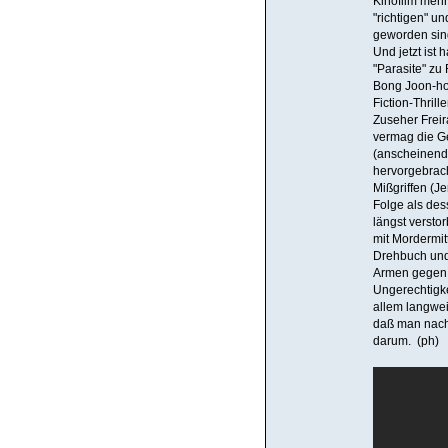
Kinofilm meh
"richtigen" u
geworden sin
Und jetzt ist 
"Parasite" zu
Bong Joon-ho)
Fiction-Thrill
Zuseher Frei
vermag die Ge
(anscheinend
hervorgebrach
Mißgriffen (Je
Folge als des
längst versto
mit Mordermi
Drehbuch und 
Armen gegen 
Ungerechtigkei
allem langweil
daß man nach 
darum. (ph)