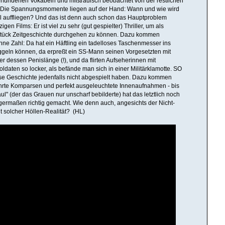
 erfundenen Vokabeln und mißtrauisch beobachtet von der restlichen
. Die Spannungsmomente liegen auf der Hand: Wann und wie wird
l auffliegen? Und das ist denn auch schon das Hauptproblem
igen Films: Er ist viel zu sehr (gut gespielter) Thriller, um als
Stück Zeitgeschichte durchgehen zu können. Dazu kommen
ohne Zahl: Da hat ein Häftling ein tadelloses Taschenmesser ins
geln können, da erpreßt ein SS-Mann seinen Vorgesetzten mit
r dessen Penislänge (!), und da flirten Aufseherinnen mit
daten so locker, als befände man sich in einer Militärklamotte. SO
se Geschichte jedenfalls nicht abgespielt haben. Dazu kommen
hrte Komparsen und perfekt ausgeleuchtete Innenaufnahmen - bis
ul" (der das Grauen nur unscharf bebilderte) hat das letztlich noch
igermaßen richtig gemacht. Wie denn auch, angesichts der Nicht-
it solcher Höllen-Realität? (HL)