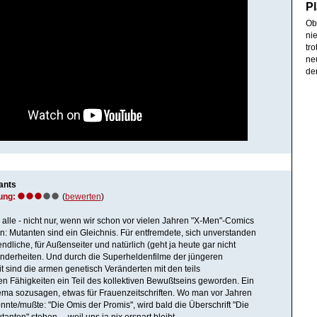
Pl
Ob
ni
tr
ne
de
ants
ung:
(
bewerten
)
 alle - nicht nur, wenn wir schon vor vielen Jahren "X-Men"-Comics
: Mutanten sind ein Gleichnis. Für entfremdete, sich unverstanden
dliche, für Außenseiter und natürlich (geht ja heute gar nicht
inderheiten. Und durch die Superheldenfilme der jüngeren
 sind die armen genetisch Veränderten mit den teils
en Fähigkeiten ein Teil des kollektiven Bewußtseins geworden. Ein
thema sozusagen, etwas für Frauenzeitschriften. Wo man vor Jahren
nnte/mußte: "Die Omis der Promis", wird bald die Überschrift "Die