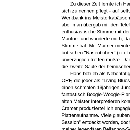
Zu dieser Zeit lernte ich H
sich zu nennen pflegt - auf se
Werkbank ins Meisterkabäuschen
aber man übergab mir den Telef
enthusiastische Stimme mit de
Mautner und wunderte mich, daß
Stimme hat. Mr. Maitner meinte,
britischen "Nasenbohrer" (ein 
unverzüglich treffen müßte. Da
die zweite Säule der heimisch
Hans betrieb als Nebentäti
ORF, die jeder als "Living Blue
einen schmalen 18jährigen Jüng
fantastisch Boogie-Woogie-Piano
alten Meister interpretieren ko
Cramer produzierte! Ich engagie
Plattenaufnahme. Viele glauben,
Session" entdeckt worden, doch
meiner legendären Bellaphon-Se