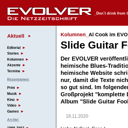
_Don´t drink from 
Kolumnen_
Al Cook im EV
Aktuell
Slide Guitar F
Editorial
Stories
Der EVOLVER veröffentli
Kolumnen
heimische Blues-Traditio
Akzente
Termine
heimische Website schrie
nur, damit die Texte nic
Rezensionen:
so gut sind. Im folgende
Print
Großprojekt "komplette 
Musik
Kino
Album "Slide Guitar Fool
Video
Games
18.11.2020
Archiv: