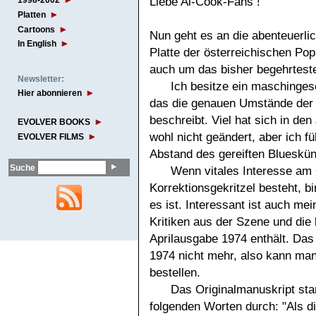
Liebe Al-Cook-Fans !
1998-2002
Platten
Cartoons
Nun geht es an die abenteuerli
In English
Platte der österreichischen Pop
auch um das bisher begehrtest
Newsletter:
Ich besitze ein maschinges
Hier abonnieren
das die genauen Umstände der 
beschreibt. Viel hat sich in de
EVOLVER BOOKS
wohl nicht geändert, aber ich 
EVOLVER FILMS
Abstand des gereiften Blueskün
Suche
Wenn vitales Interesse am 
Korrektionsgekritzel besteht, b
es ist. Interessant ist auch mei
Kritiken aus der Szene und die
Aprilausgabe 1974 enthält. Da
1974 nicht mehr, also kann man
bestellen.
Das Originalmanuskript star
folgenden Worten durch: "Als di