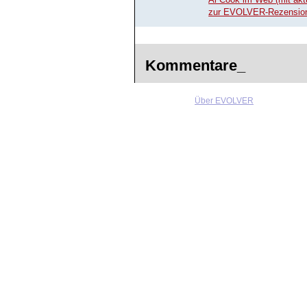
Al Cook im Web (mit akt
zur EVOLVER-Rezension 
Kommentare_
Über EVOLVER