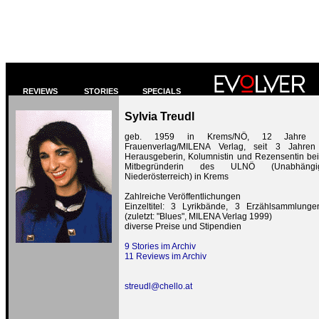
REVIEWS
STORIES
SPECIALS
Sylvia Treudl
geb. 1959 in Krems/NÖ, 12 Jahre M
Frauenverlag/MILENA Verlag, seit 3 Jahren
Herausgeberin, Kolumnistin und Rezensentin 
Mitbegründerin des ULNÖ (Unabhängige
Niederösterreich) in Krems
Zahlreiche Veröffentlichungen
Einzeltitel: 3 Lyrikbände, 3 Erzählsammlung
(zuletzt: "Blues", MILENA Verlag 1999)
diverse Preise und Stipendien
9 Stories im Archiv
11 Reviews im Archiv
streudl@chello.at