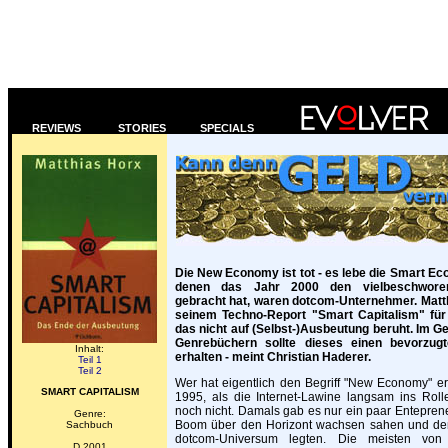
REVIEWS
STORIES
SPECIALS
Die New Economy ist tot - es lebe die Smart Ec
denen das Jahr 2000 den vielbeschworen
gebracht hat, waren dotcom-Unternehmer. Matth
seinem Techno-Report "Smart Capitalism" für
das nicht auf (Selbst-)Ausbeutung beruht. Im 
Genrebüchern sollte dieses einen bevorzug
Inhalt:
erhalten - meint Christian Haderer.
Teil 1
Teil 2
Wer hat eigentlich den Begriff "New Economy" 
SMART CAPITALISM
1995, als die Internet-Lawine langsam ins Rolle
noch nicht. Damals gab es nur ein paar Enteprene
Genre:
Boom über den Horizont wachsen sahen und den
Sachbuch
dotcom-Universum legten. Die meisten von
D 2001