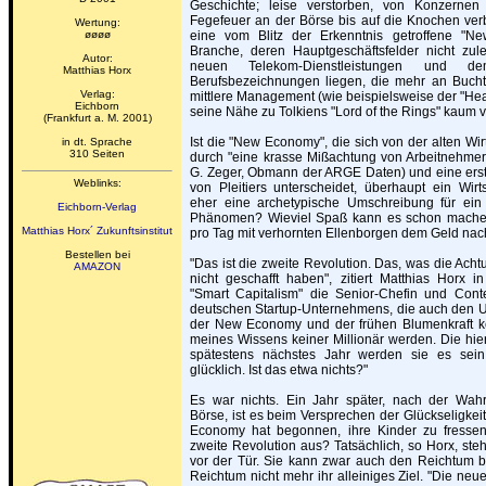
Geschichte; leise verstorben, von Konzernen
Fegefeuer an der Börse bis auf die Knochen verb
Wertung:
øøøø
eine vom Blitz der Erkenntnis getroffene "N
Branche, deren Hauptgeschäftsfelder nicht zul
Autor:
neuen Telekom-Dienstleistungen und d
Matthias Horx
Berufsbezeichnungen liegen, die mehr an Buchti
Verlag:
mittlere Management (wie beispielsweise der "Hea
Eichborn
seine Nähe zu Tolkiens "Lord of the Rings" kaum 
(Frankfurt a. M. 2001)
Ist die "New Economy", die sich von der alten Wir
in dt. Sprache
310 Seiten
durch "eine krasse Mißachtung von Arbeitnehmerr
G. Zeger, Obmann der ARGE Daten) und eine ers
Weblinks:
von Pleitiers unterscheidet, überhaupt ein Wirt
eher eine archetypische Umschreibung für ein
Eichborn-Verlag
Phänomen? Wieviel Spaß kann es schon machen
Matthias Horx´ Zukunftsinstitut
pro Tag mit verhornten Ellenborgen dem Geld na
Bestellen bei
"Das ist die zweite Revolution. Das, was die Ach
AMAZON
nicht geschafft haben", zitiert Matthias Horx i
"Smart Capitalism" die Senior-Chefin und Cont
deutschen Startup-Unternehmens, die auch den 
der New Economy und der frühen Blumenkraft ke
meines Wissens keiner Millionär werden. Die hier
spätestens nächstes Jahr werden sie es sein
glücklich. Ist das etwa nichts?"
Es war nichts. Ein Jahr später, nach der Wahr
Börse, ist es beim Versprechen der Glückseligkei
Economy hat begonnen, ihre Kinder zu fressen
zweite Revolution aus? Tatsächlich, so Horx, steh
vor der Tür. Sie kann zwar auch den Reichtum bri
Reichtum nicht mehr ihr alleiniges Ziel. "Die ne