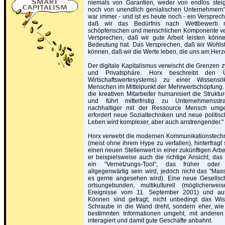
niemals von Garantien, weder von endlos stei
noch von unendlich genialischen Unternehmern",
war immer - und ist es heute noch - ein Versprec
daß wir das Bedürfnis nach Wettbewerb mi
schöpferischen und menschlichen Komponente v
Versprechen, daß wir gute Arbeit leisten könne
Bedeutung hat. Das Versprechen, daß wir Wohls
können, daß wir die Werte leben, die uns am Herz
Der digitale Kapitalismus verwischt die Grenzen 
und Privatsphäre. Horx beschreibt den 
Wirtschaftswertesystems) zu einer Wissens
Menschen im Mittelpunkt der Mehrwertschöpfung
die kreativen Mitarbeiter humanisiert die Strukt
und führt mittelfristig zu Unternehmensst
nachhaltiger mit der Ressource Mensch umg
erfordert neue Sozialtechniken und neue politisc
Leben wird komplexer, aber auch anstrengender."
Horx verwebt die modernen Kommunikationstechn
(meist ohne ihrem Hype zu verfallen), hinterfragt
einen neuen Stellenwert in einer zukünftigen Arbeit
er beispielsweise auch die richtige Ansicht, das I
ein "Vernetzungs-Tool", das früher oder 
allgegenwärtig sein wird, jedoch nicht das "Ma
es gerne angesehen wird). Eine neue Gesellscha
ortsungebunden, multikulturell (möglicherwe
Ereignisse vom 11. September 2001) und au
Können sind gefragt; nicht unbedingt das Wi
Schraube in die Wand dreht, sondern eher, wi
bestimmten Informationen umgeht, mit anderen
interagiert und damit gute Geschäfte anbahnt.