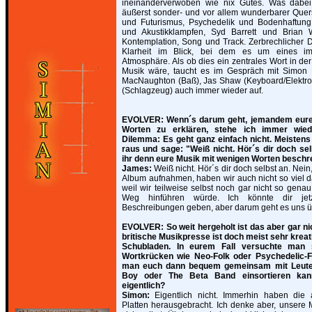
ineinanderverwoben wie nix Gutes. Was dabei
äußerst sonder- und vor allem wunderbarer Quer
und Futurismus, Psychedelik und Bodenhaftung,
und Akustikklampfen, Syd Barrett und Brian 
Kontemplation, Song und Track. Zerbrechlicher
Klarheit im Blick, bei dem es um eines im
Atmosphäre. Als ob dies ein zentrales Wort in d
Musik wäre, taucht es im Gespräch mit Simon 
MacNaughton (Baß), Jas Shaw (Keyboard/Elektro
(Schlagzeug) auch immer wieder auf.
EVOLVER: Wenn´s darum geht, jemandem eure
Worten zu erklären, stehe ich immer wie
Dilemma: Es geht ganz einfach nicht. Meistens
raus und sage: "Weiß nicht. Hör´s dir doch se
ihr denn eure Musik mit wenigen Worten beschr
James:
Weiß nicht. Hör´s dir doch selbst an. Nein,
Album aufnahmen, haben wir auch nicht so viel 
weil wir teilweise selbst noch gar nicht so gena
Weg hinführen würde. Ich könnte dir jetzt
Beschreibungen geben, aber darum geht es uns üb
EVOLVER: So weit hergeholt ist das aber gar nich
britische Musikpresse ist doch meist sehr kreat
Schubladen. In eurem Fall versuchte man 
Wortkrücken wie Neo-Folk oder Psychedelic-Fo
man euch dann bequem gemeinsam mit Leute
Boy oder The Beta Band einsortieren kan
eigentlich?
Simon:
Eigentlich nicht. Immerhin haben die 
Platten herausgebracht. Ich denke aber, unsere M