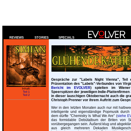
REVIEWS
STORIES
SPECIALS
Gespräche zur "Labels Night Vienna", Teil e
Präsentation des "Labels"-Verbundes von Virgi
Bericht im EVOLVER
) spielten im Wiene
Inhalt:
Speerspitzen der jeweiligen Indie-Plattenfirmen 
Teil 1
Teil 2
in dieser lauschigen Oktobernacht auch die gr
Christoph Prenner vor ihrem Auftritt zum Gespr
Wer in den letzten Monaten auch nur mit halbwe
intelligente und eigenständige Popmusik durch d
dem dürfte "Chemistry Is What We Are" (
siehe E
das formidable Debütalbum der Briten von Si
vorübergegangen sein. Äußerst klug und abgeklärt
aus gleich mehreren Dekaden Musikgeschic