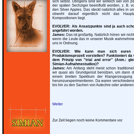
sich selbst. Übrigens sind wir wirklich viel von 
der späten Sechziger beeinflußt worden, z. B. 
den Silver Apples. Das steckt natürlich alles in u
obwohl darauf eigentlich nicht das Haupt
Kompositionen liegt.
EVOLVER: Als Ansatzpunkte sind ja auch scho
angeführt worden.
James:
Das ist großartig. Natürlich hören wir nicht
wenn die Leute das in unserer Musik wahrnehmen
uns in Ordnung.
EVOLVER: Wie kann man sich euren So
Produktionsprozeß vorstellen? Funktioniert da 
dem Prinzip von "trial and error" (Anm.: gl
Simian-Aufnahmestudios)?
James:
Am Anfang steht meist schon traditionel
wir quasi als Grundgerüst benützen, um dann d
einem breiten Spektrum der Klangerzeugung
herumzuexperimentieren. Da waren verschiedenste
bis hin zu den Sachen von Autechre oder anderen
Weiter
Zur Zeit liegen noch keine Kommentare vor.