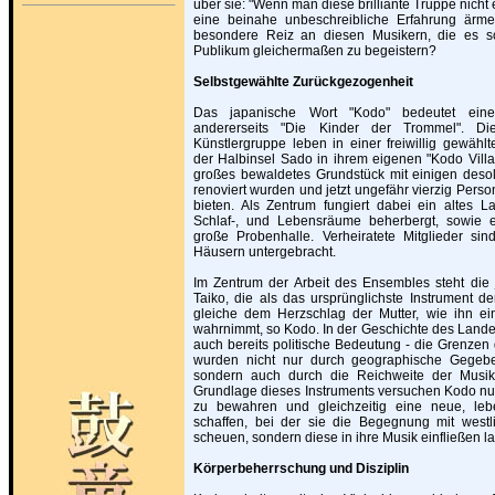
über sie: "Wenn man diese brilliante Truppe nicht 
eine beinahe unbeschreibliche Erfahrung ärme
besondere Reiz an diesen Musikern, die es sch
Publikum gleichermaßen zu begeistern?
Selbstgewählte Zurückgezogenheit
Das japanische Wort "Kodo" bedeutet einers
andererseits "Die Kinder der Trommel". Die
Künstlergruppe leben in einer freiwillig gewähl
der Halbinsel Sado in ihrem eigenen "Kodo Vill
großes bewaldetes Grundstück mit einigen deso
renoviert wurden und jetzt ungefähr vierzig Pers
bieten. Als Zentrum fungiert dabei ein altes 
Schlaf-, und Lebensräume beherbergt, sowie 
große Probenhalle. Verheiratete Mitglieder si
Häusern untergebracht.
Im Zentrum der Arbeit des Ensembles steht die
Taiko, die als das ursprünglichste Instrument der
gleiche dem Herzschlag der Mutter, wie ihn ei
wahrnimmt, so Kodo. In der Geschichte des Landes
auch bereits politische Bedeutung - die Grenzen 
wurden nicht nur durch geographische Gegebe
sondern auch durch die Reichweite der Musik
Grundlage dieses Instruments versuchen Kodo nun 
zu bewahren und gleichzeitig eine neue, leb
schaffen, bei der sie die Begegnung mit westl
scheuen, sondern diese in ihre Musik einfließen l
Körperbeherrschung und Disziplin