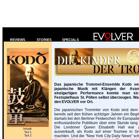
REVIEWS
STORIES
SPECIALS
Das japanische Trommel-Ensemble Kodo verbi
japanische Musik mit Klängen der Avant
einzigartigen Performance konnte man s
Festspielhaus St. Pölten selbst überzeugen. Wa
den EVOLVER vor Ort.
Die japanischen Trommler von Kodo sind dem i
bereits seit den frühen achtziger Jahren ein Begr
damals bei den Berliner Festwochen ihr Europadeb
enthusiastische Publikum über eine Stunde lan
Die Londoner Queen Elisabeth Hall war 
Inhalt:
ausverkauft, als Kodo auf einer Tournee in Gr
Teil 1
Teil 2
machten. Und die "New York City Daily News" sch