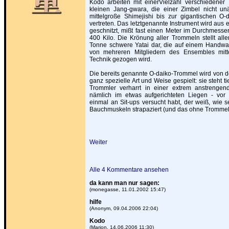
Kodo arbeiten mit einerVielzahl verschiedener
kleinen Jang-gwara, die einer Zimbel nicht unä
mittelgroße Shimejishi bis zur gigantischen O-d
vertreten. Das letztgenannte Instrument wird aus
geschnitzt, mißt fast einen Meter im Durchmesse
400 Kilo. Die Krönung aller Trommeln stellt alle
Tonne schwere Yatai dar, die auf einem Handwage
von mehreren Mitgliedern des Ensembles mitte
Technik gezogen wird.
Die bereits genannte O-daiko-Trommel wird von d
ganz spezielle Art und Weise gespielt: sie steht 
Trommler verharrt in einer extrem anstrengen
nämlich im etwas aufgerichteten Liegen - vor 
einmal an Sit-ups versucht habt, der weiß, wie 
Bauchmuskeln strapaziert (und das ohne Trommela
Weiter
Alle 4 Kommentare ansehen
da kann man nur sagen:
(monegasse, 11.01.2002 15:47)
hilfe
(Anonym, 09.04.2006 22:04)
Kodo
(Marion, 14.06.2006 11:30)