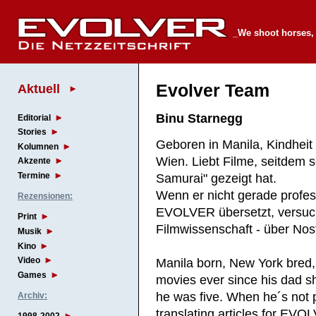
_We shoot horses,
Aktuell
Evolver Team
Binu Starnegg
Editorial
Stories
Geboren in Manila, Kindhei
Kolumnen
Wien. Liebt Filme, seitdem s
Akzente
Termine
Samurai" gezeigt hat.
Wenn er nicht gerade profes
Rezensionen:
EVOLVER übersetzt, versucht
Print
Filmwissenschaft - über Nost
Musik
Kino
Video
Manila born, New York bred, 
Games
movies ever since his dad
he was five. When he´s not 
Archiv:
translating articles for EVO