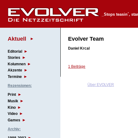
_Stops teasin´, sta
Aktuell
Evolver Team
Daniel Krcal
Editorial
Stories
Kolumnen
1 Beiträge
Akzente
Termine
Über EVOLVER
Rezensionen:
Print
Musik
Kino
Video
Games
Archiv: