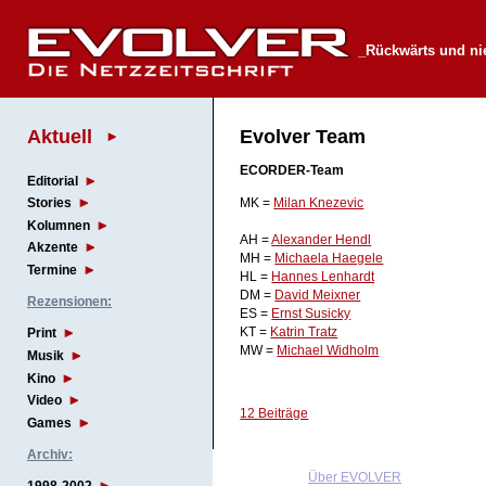
_Rückwärts und ni
Aktuell
Evolver Team
ECORDER-Team
Editorial
MK =
Milan Knezevic
Stories
Kolumnen
AH =
Alexander Hendl
Akzente
MH =
Michaela Haegele
Termine
HL =
Hannes Lenhardt
DM =
David Meixner
Rezensionen:
ES =
Ernst Susicky
KT =
Katrin Tratz
Print
MW =
Michael Widholm
Musik
Kino
Video
12 Beiträge
Games
Archiv:
Über EVOLVER