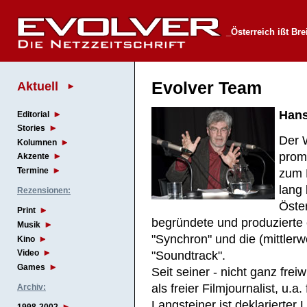
_Österreich ißt Bre
Aktuell
Evolver Team
Hans
Editorial
Stories
Der W
Kolumnen
promo
Akzente
Termine
zum 
lang 
Rezensionen:
Öster
Print
begründete und produzierte 
Musik
"Synchron" und die (mittlerw
Kino
Video
"Soundtrack".
Games
Seit seiner - nicht ganz frei
als freier Filmjournalist, u.a
Archiv:
Langsteiner ist deklarierte