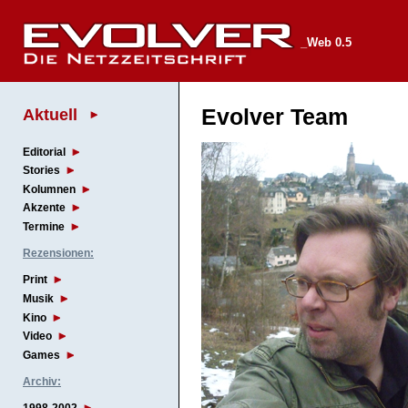
_Web 0.5
Aktuell
Evolver Team
Editorial
Stories
Kolumnen
Akzente
Termine
Rezensionen:
Print
Musik
Kino
Video
Games
Archiv: