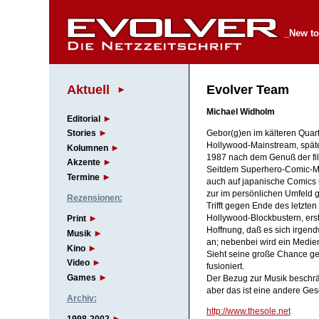
_New to
Aktuell
Evolver Team
Michael Widholm
Editorial
Gebor(g)en im kälteren Quart
Stories
Hollywood-Mainstream, später
Kolumnen
1987 nach dem Genuß der fi
Akzente
Seitdem Superhero-Comic-Man
Termine
auch auf japanische Comics u
zur im persönlichen Umfeld 
Rezensionen:
Trifft gegen Ende des letzten
Hollywood-Blockbustern, ers
Print
Hoffnung, daß es sich irgendw
Musik
an; nebenbei wird ein Medi
Kino
Sieht seine große Chance g
Video
fusioniert.
Games
Der Bezug zur Musik beschrä
aber das ist eine andere Ges
Archiv:
http://www.thesole.net