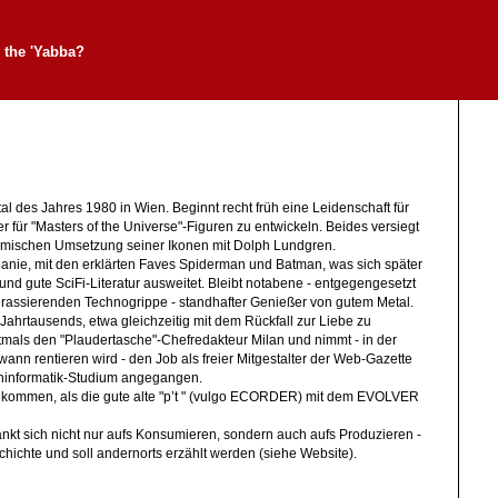
 the 'Yabba?
al des Jahres 1980 in Wien. Beginnt recht früh eine Leidenschaft für
 für "Masters of the Universe"-Figuren zu entwickeln. Beides versiegt
lmischen Umsetzung seiner Ikonen mit Dolph Lundgren.
ie, mit den erklärten Faves Spiderman und Batman, was sich später
nd gute SciFi-Literatur ausweitet. Bleibt notabene - entgegengesetzt
grassierenden Technogrippe - standhafter Genießer von gutem Metal.
 Jahrtausends, etwa gleichzeitig mit dem Rückfall zur Liebe zu
tmals den "Plaudertasche"-Chefredakteur Milan und nimmt - in der
ann rentieren wird - den Job als freier Mitgestalter der Web-Gazette
eninformatik-Studium angegangen.
ekommen, als die gute alte "p’t " (vulgo ECORDER) mit dem EVOLVER
nkt sich nicht nur aufs Konsumieren, sondern auch aufs Produzieren -
chichte und soll andernorts erzählt werden (siehe Website).