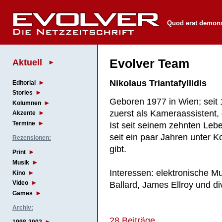
_Quod erat demon
Aktuell
Evolver Team
Nikolaus Triantafyllidis
Editorial
Stories
Geboren 1977 in Wien; seit 
Kolumnen
zuerst als Kameraassistent, 
Akzente
Termine
Ist seit seinem zehnten Lebe
seit ein paar Jahren unter Ko
Rezensionen:
gibt.
Print
Musik
Interessen: elektronische M
Kino
Video
Ballard, James Ellroy und d
Games
Archiv:
28 Beiträge