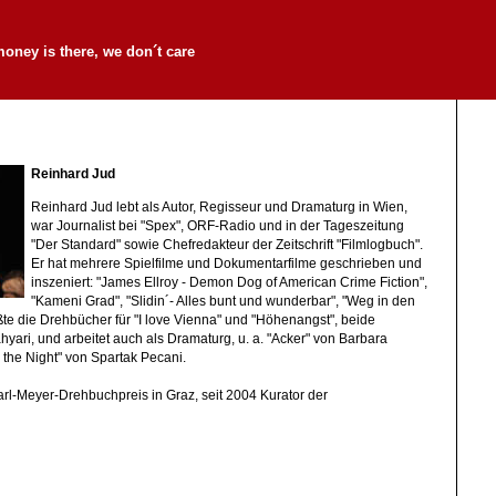
money is there, we don´t care
Reinhard Jud
Reinhard Jud lebt als Autor, Regisseur und Dramaturg in Wien,
war Journalist bei "Spex", ORF-Radio und in der Tageszeitung
"Der Standard" sowie Chefredakteur der Zeitschrift "Filmlogbuch".
Er hat mehrere Spielfilme und Dokumentarfilme geschrieben und
inszeniert: "James Ellroy - Demon Dog of American Crime Fiction",
"Kameni Grad", "Slidin´- Alles bunt und wunderbar", "Weg in den
ßte die Drehbücher für "I love Vienna" und "Höhenangst", beide
hyari, und arbeitet auch als Dramaturg, u. a. "Acker" von Barbara
the Night" von Spartak Pecani.
arl-Meyer-Drehbuchpreis in Graz, seit 2004 Kurator der