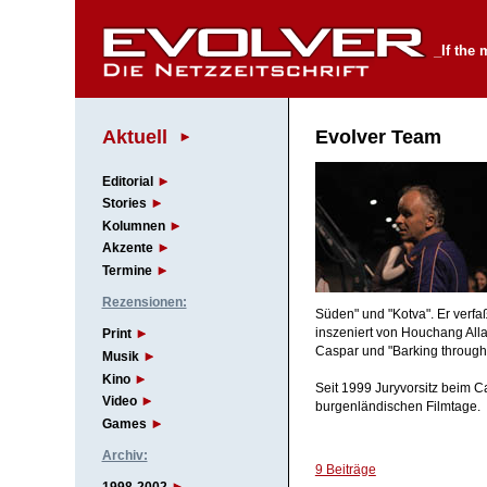
_If the 
Aktuell
Evolver Team
Editorial
Stories
Kolumnen
Akzente
Termine
Rezensionen:
Süden" und "Kotva". Er verfa
inszeniert von Houchang Alla
Print
Caspar und "Barking through 
Musik
Kino
Seit 1999 Juryvorsitz beim C
Video
burgenländischen Filmtage.
Games
Archiv:
9 Beiträge