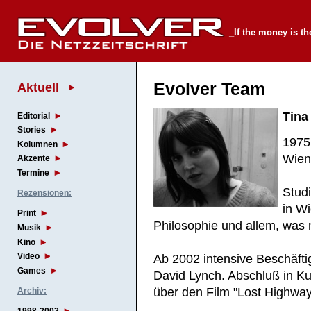
_If the money is th
Aktuell
Evolver Team
Tina
Editorial
Stories
1975 
Kolumnen
Wien
Akzente
Termine
Stud
Rezensionen:
in W
Print
Philosophie und allem, was m
Musik
Kino
Video
Ab 2002 intensive Beschäft
Games
David Lynch. Abschluß in Ku
über den Film "Lost Highway
Archiv: