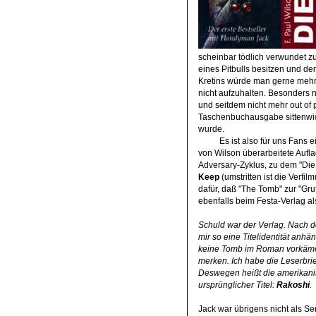
scheinbar tödlich verwundet z
eines Pitbulls besitzen und de
Kretins würde man gerne mehr l
nicht aufzuhalten. Besonders 
und seitdem nicht mehr out of 
Taschenbuchausgabe sittenwid
wurde.
Es ist also für uns Fans 
von Wilson überarbeitete Aufl
Adversary-Zyklus, zu dem "Die G
Keep
(umstritten ist die Verf
dafür, daß "The Tomb" zur "Gru
ebenfalls beim Festa-Verlag al
Schuld war der Verlag. Nach d
mir so eine Titelidentität anh
keine Tomb im Roman vorkäme,
merken. Ich habe die Leserbri
Deswegen heißt die amerikan
ursprünglicher Titel:
Rakoshi
.
Jack war übrigens nicht als Se