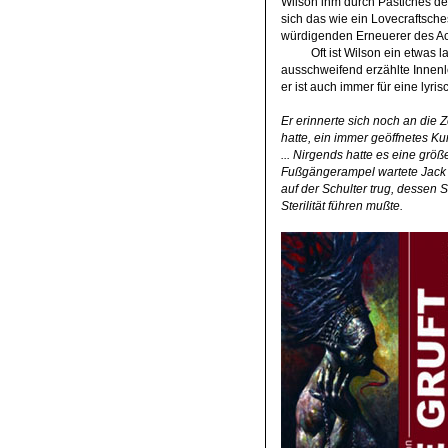
Wilson ihm durch Pastiches de
sich das wie ein Lovecraftsche
würdigenden Erneuerer des Ac
Oft ist Wilson ein etwas
ausschweifend erzählte Innenle
er ist auch immer für eine lyri
Er erinnerte sich noch an die 
hatte, ein immer geöffnetes K
... Nirgends hatte es eine grö
Fußgängerampel wartete Jack n
auf der Schulter trug, dessen 
Sterilität führen mußte.