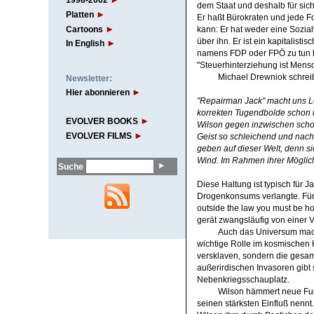
1998-2002
dem Staat und deshalb für sich 
Platten
Er haßt Bürokraten und jede F
Cartoons
kann: Er hat weder eine Sozia
über ihn. Er ist ein kapitalist
In English
namens FDP oder FPÖ zu tun h
"Steuerhinterziehung ist Mens
Michael Drewniok schrei
Newsletter:
Hier abonnieren
"Repairman Jack" macht uns Les
korrekten Tugendbolde schon i
EVOLVER BOOKS
Wilson gegen inzwischen schon
EVOLVER FILMS
Geist so schleichend und nachd
geben auf dieser Welt, denn si
Wind. Im Rahmen ihrer Möglichk
Suche
Diese Haltung ist typisch für 
Drogenkonsums verlangte. Für s
outside the law you must be hon
gerät zwangsläufig von einer 
Auch das Universum macht
wichtige Rolle im kosmischen K
versklaven, sondern die gesam
außerirdischen Invasoren gibt s
Nebenkriegsschauplatz.
Wilson hämmert neue Fun
seinen stärksten Einfluß nennt