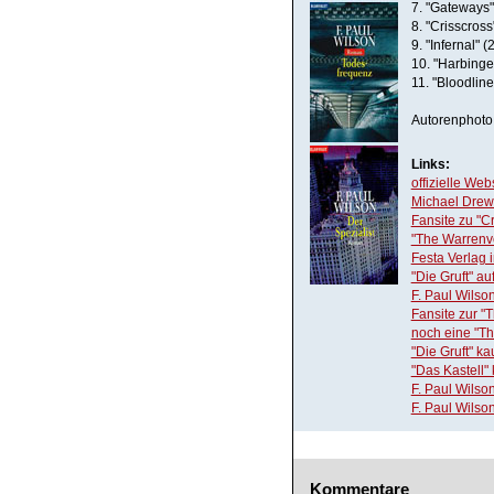
7. "Gateways"
8. "Crisscross
9. "Infernal" 
10. "Harbinge
11. "Bloodline
Autorenphoto 
Links:
offizielle Web
Michael Drewn
Fansite zu "C
"The Warrenv
Festa Verlag
"Die Gruft" au
F. Paul Wils
Fansite zur "
noch eine "Th
"Die Gruft" k
"Das Kastell"
F. Paul Wilso
F. Paul Wilso
Kommentare_