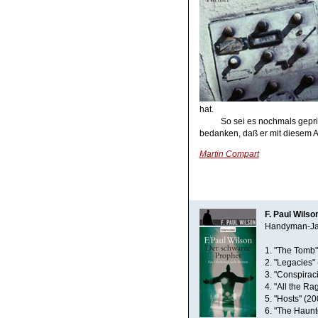
hat.
So sei es nochmals gepri
bedanken, daß er mit diesem Au
Martin Compart
F. Paul Wil
Handyman-Jac
1. "The Tomb" 
2. "Legacies" 
3. "Conspiraci
4. "All the Ra
5. "Hosts" (2
6. "The Haunte