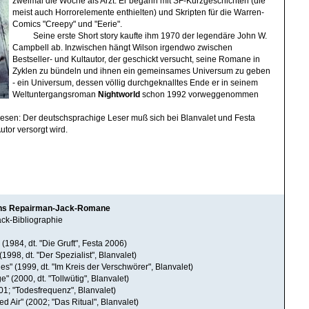
zweimal die Woche als Arzt. Er begann mit SF-Kurzgeschichten (die
meist auch Horrorelemente enthielten) und Skripten für die Warren-
Comics "Creepy" und "Eerie".
Seine erste Short story kaufte ihm 1970 der legendäre John W.
Campbell ab. Inzwischen hängt Wilson irgendwo zwischen
Bestseller- und Kultautor, der geschickt versucht, seine Romane in
Zyklen zu bündeln und ihnen ein gemeinsames Universum zu geben
- ein Universum, dessen völlig durchgeknalltes Ende er in seinem
Weltuntergangsroman
Nightworld
schon 1992 vorweggenommen
esen: Der deutschsprachige Leser muß sich bei Blanvalet und Festa
tor versorgt wird.
sons Repairman-Jack-Romane
k-Bibliographie
(1984, dt. "Die Gruft", Festa 2006)
(1998, dt. "Der Spezialist", Blanvalet)
es" (1999, dt. "Im Kreis der Verschwörer", Blanvalet)
ge" (2000, dt. "Tollwütig", Blanvalet)
001; "Todesfrequenz", Blanvalet)
d Air" (2002; "Das Ritual", Blanvalet)