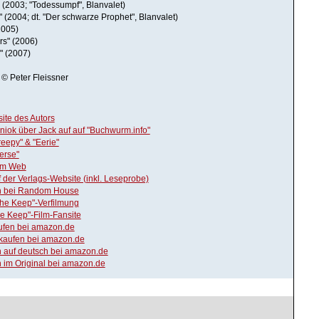
 (2003; "Todessumpf", Blanvalet)
" (2004; dt. "Der schwarze Prophet", Blanvalet)
(2005)
rs" (2006)
" (2007)
© Peter Fleissner
site des Autors
iok über Jack auf auf "Buchwurm.info"
reepy" & "Eerie"
erse"
 im Web
f der Verlags-Website (inkl. Leseprobe)
on bei Random House
The Keep"-Verfilmung
e Keep"-Film-Fansite
aufen bei amazon.de
 kaufen bei amazon.de
n auf deutsch bei amazon.de
n im Original bei amazon.de