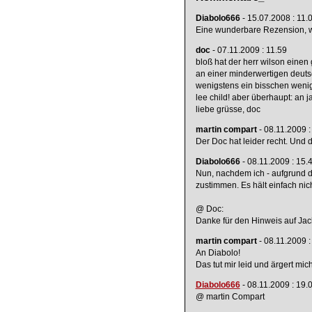
Diabolo666
- 15.07.2008 : 11.
Eine wunderbare Rezension, wit
doc
- 07.11.2009 : 11.59
bloß hat der herr wilson einen 
an einer minderwertigen deutsc
wenigstens ein bisschen wenige
lee child! aber überhaupt: an 
liebe grüsse, doc
martin compart
- 08.11.2009 :
Der Doc hat leider recht. Und d
Diabolo666
- 08.11.2009 : 15.
Nun, nachdem ich - aufgrund de
zustimmen. Es hält einfach nic
@ Doc:
Danke für den Hinweis auf Jack
martin compart
- 08.11.2009 :
An Diabolo!
Das tut mir leid und ärgert mic
Diabolo666
- 08.11.2009 : 19.
@ martin Compart