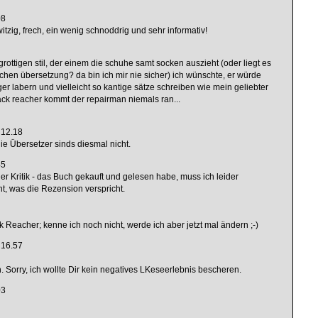
08
zig, frech, ein wenig schnoddrig und sehr informativ!
grottigen stil, der einem die schuhe samt socken auszieht (oder liegt es
hen übersetzung? da bin ich mir nie sicher) ich wünschte, er würde
r labern und vielleicht so kantige sätze schreiben wie mein geliebter
jack reacher kommt der repairman niemals ran...
 12.18
ie Übersetzer sinds diesmal nicht.
45
r Kritik - das Buch gekauft und gelesen habe, muss ich leider
ht, was die Rezension verspricht.
 Reacher; kenne ich noch nicht, werde ich aber jetzt mal ändern ;-)
 16.57
h. Sorry, ich wollte Dir kein negatives LKeseerlebnis bescheren.
03