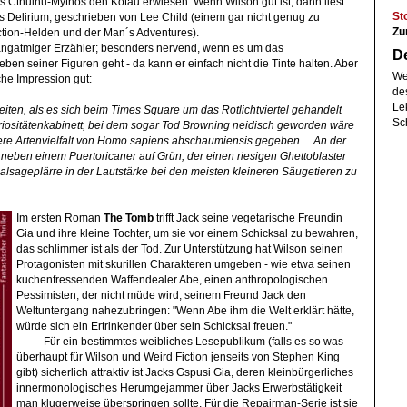
s Cthulhu-Mythos den Kotau erwiesen. Wenn Wilson gut ist, dann liest
St
s Delirium, geschrieben von Lee Child (einem gar nicht genug zu
Zu
tion-Helden und der Man´s Adventures).
 langatmiger Erzähler; besonders nervend, wenn es um das
De
ben seiner Figuren geht - da kann er einfach nicht die Tinte halten. Aber
We
sche Impression gut:
de
Le
Zeiten, als es sich beim Times Square um das Rotlichtviertel gehandelt
Sch
uriositätenkabinett, bei dem sogar Tod Browning neidisch geworden wäre
ßere Artenvielfalt von Homo sapiens abschaumiensis gegeben ... An der
eben einem Puertoricaner auf Grün, der einen riesigen Ghettoblaster
Salsageplärre in der Lautstärke bei den meisten kleineren Säugetieren zu
Im ersten Roman
The Tomb
trifft Jack seine vegetarische Freundin
Gia und ihre kleine Tochter, um sie vor einem Schicksal zu bewahren,
das schlimmer ist als der Tod. Zur Unterstützung hat Wilson seinen
Protagonisten mit skurillen Charakteren umgeben - wie etwa seinen
kuchenfressenden Waffendealer Abe, einen anthropologischen
Pessimisten, der nicht müde wird, seinem Freund Jack den
Weltuntergang nahezubringen: "Wenn Abe ihm die Welt erklärt hätte,
würde sich ein Ertrinkender über sein Schicksal freuen."
Für ein bestimmtes weibliches Lesepublikum (falls es so was
überhaupt für Wilson und Weird Fiction jenseits von Stephen King
gibt) sicherlich attraktiv ist Jacks Gspusi Gia, deren kleinbürgerliches
innermonologisches Herumgejammer über Jacks Erwerbstätigkeit
man klugerweise überspringen sollte. Für die Repairman-Serie ist sie