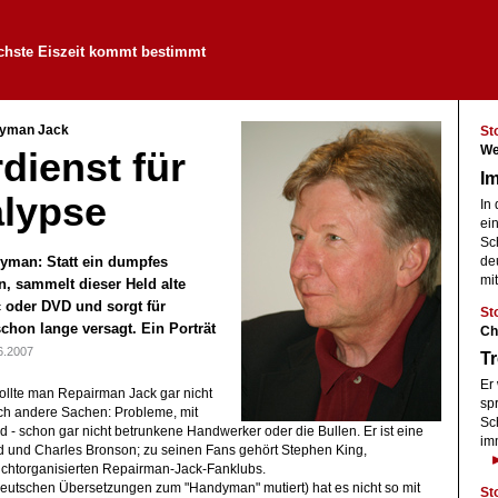
chste Eiszeit kommt bestimmt
dyman Jack
St
We
dienst für
I
alypse
In
ei
Sc
yman: Statt ein dumpfes
de
mi
, sammelt dieser Held alte
c oder DVD und sorgt für
St
schon lange versagt. Ein Porträt
Ch
6.2007
Tr
Er 
 sollte man Repairman Jack gar nicht
sp
lich andere Sachen: Probleme, mit
Sch
d - schon gar nicht betrunkene Handwerker oder die Bullen. Er ist eine
im
d und Charles Bronson; zu seinen Fans gehört Stephen King,
nichtorganisierten Repairman-Jack-Fanklubs.
eutschen Übersetzungen zum "Handyman" mutiert) hat es nicht so mit
St