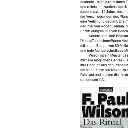
erkannte - nicht zuletzt durch 
und rettete ihn zunächst durc
dauerte satte 14 Jahre, bevor 
die Verschwörungen des Planet
eine Verfilmung geplant. Dreim
darunter von Roger Corman. M
Entwicklungsmühle von Beacon
Könnte sein, daß Beacon
Disney/Touchstone/Buena Vist
mit einem Budget von 80 Million
und jede Menge schrottiges Me
Wilson ist ein Meister de
mixt alle möglichen Genres - Ho
ihre Herkunft aus den Pulps un
um seine Karre auf Touren zu 
Fahrt auf und knallen dich in de
runterlesen läßt.