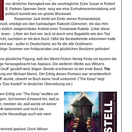
von ähnlicher Nervigkeit wie die unerträgliche Zicke Susan in Robert
B. Parkers Spenser-Serie: sexy wie eine Eurhytmieveranstaltung und
politisch korrekt wie ein grüner Blockwart.
Repairman Jack bleibt am Ende seines Romandebüts
urück, erledigt von den haimäuligen Rakoshi-Dämonen, die das Hirn
n tödlich zielgerichteten Instinkt einer Tomahawk-Rakete. (Uber diese
esen ...) Aber ein Kerl wie Jack ist durch eine Bagatelle wie den Tod
nicht, nachdem er mit dem Buch 1984 die Bestsellerliste erklommen hatte
print war - außer in Deutschland, wo für die alte Goldmann-
rige Summen von Antiquariaten und glücklichen Besitzern gefordert
eine glückliche Fügung, daß der Weird-Fiction-Verlag Festa vor kurzem die
age herausgebracht hat. Applaus. Die weiteren Werke aus Wilsons
ruft" gezählt wird, folgen. Bereits erschienen ist der erste Band,
The
ilmung von Michael Mann). Der Erfolg dieses Romans war verantwortlich
ft" wurde, obwohl im Buch keine Gruft vorkommt. ("The Keep" liegt
s "Das Kastell" in deutscher Übersetzung vor.)
em Erfolg von "The Keep" wollten sie
ängen. Auf meinen Einwand hin, daß ja
 meinten sie, daß würde eh keiner
efe bekommen und nicht sie.
ische Neuauflage auch wie mein
rienheld geplant. Doch Wilson