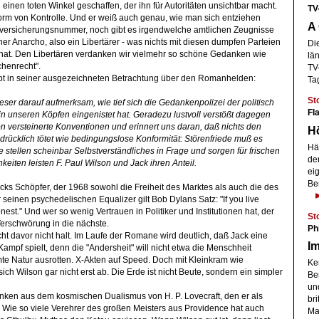
einen toten Winkel geschaffen, der ihn für Autoritäten unsichtbar macht.
TV
orm von Kontrolle. Und er weiß auch genau, wie man sich entziehen
A
lversicherungsnummer, noch gibt es irgendwelche amtlichen Zeugnisse
ischer Anarcho, also ein Libertärer - was nichts mit diesen dumpfen Parteien
Di
at. Den Libertären verdanken wir vielmehr so schöne Gedanken wie
lä
chenrecht".
TV
bt in seiner ausgezeichneten Betrachtung über den Romanhelden:
Ta
St
er darauf aufmerksam, wie tief sich die Gedankenpolizei der politisch
Fl
n unseren Köpfen eingenistet hat. Geradezu lustvoll verstößt dagegen
 versteinerte Konventionen und erinnert uns daran, daß nichts den
Hö
rücklich tötet wie bedingungslose Konformität: Störenfriede muß es
Hä
e stellen scheinbar Selbstverständliches in Frage und sorgen für frischen
de
eiten leisten F. Paul Wilson und Jack ihren Anteil.
ei
Be
Jacks Schöpfer, der 1968 sowohl die Freiheit des Marktes als auch die des
einen psychedelischen Equalizer gilt Bob Dylans Satz: "If you live
est." Und wer so wenig Vertrauen in Politiker und Institutionen hat, der
St
Verschwörung in die nächste.
Ph
 davor nicht halt. Im Laufe der Romane wird deutlich, daß Jack eine
Im
ampf spielt, denn die "Andersheit" will nicht etwa die Menschheit
te Natur ausrotten. X-Akten auf Speed. Doch mit Kleinkram wie
Ke
ich Wilson gar nicht erst ab. Die Erde ist nicht Beute, sondern ein simpler
Be
un
ken aus dem kosmischen Dualismus von H. P. Lovecraft, den er als
bri
. Wie so viele Verehrer des großen Meisters aus Providence hat auch
Mar