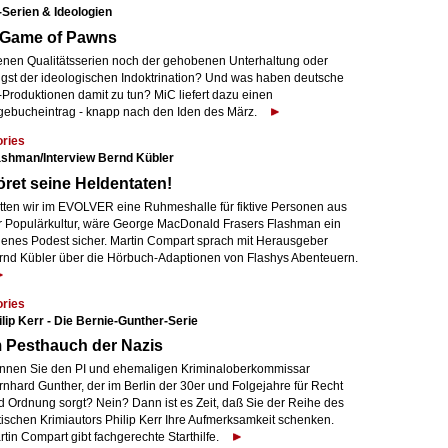
-Serien & Ideologien
 Game of Pawns
enen Qualitätsserien noch der gehobenen Unterhaltung oder
ngst der ideologischen Indoktrination? Und was haben deutsche
-Produktionen damit zu tun? MiC liefert dazu einen
gebucheintrag - knapp nach den Iden des März.
ories
ashman/Interview Bernd Kübler
ret seine Heldentaten!
tten wir im EVOLVER eine Ruhmeshalle für fiktive Personen aus
r Populärkultur, wäre George MacDonald Frasers Flashman ein
genes Podest sicher. Martin Compart sprach mit Herausgeber
rnd Kübler über die Hörbuch-Adaptionen von Flashys Abenteuern.
ories
ilip Kerr - Die Bernie-Gunther-Serie
 Pesthauch der Nazis
nnen Sie den PI und ehemaligen Kriminaloberkommissar
rnhard Gunther, der im Berlin der 30er und Folgejahre für Recht
d Ordnung sorgt? Nein? Dann ist es Zeit, daß Sie der Reihe des
tischen Krimiautors Philip Kerr Ihre Aufmerksamkeit schenken.
tin Compart gibt fachgerechte Starthilfe.