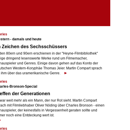
ories
stern - damals und heute
m Zeichen des Sechsschüssers
 den 80ern und 90ern erschienen in der "Heyne-Filmbibliothek"
nige dringend lesenswerte Werke rund um Filmemacher,
hauspieler und Genres. Einige davon gehen auf das Konto der
utschen Western-Koryphäe Thomas Jeier. Martin Compart sprach
t ihm über das uramerikanische Genre.
ories
arles-Bronson-Special
effen der Generationen
war weit mehr als ein Mann, der nur Rot sieht. Martin Compart
rach mit Filmliebhaber Oliver Nöding über Charles Bronson - einen
auspieler, der keinesfalls in Vergessenheit geraten sollte und
mer noch eine Entdeckung wert ist.
ories