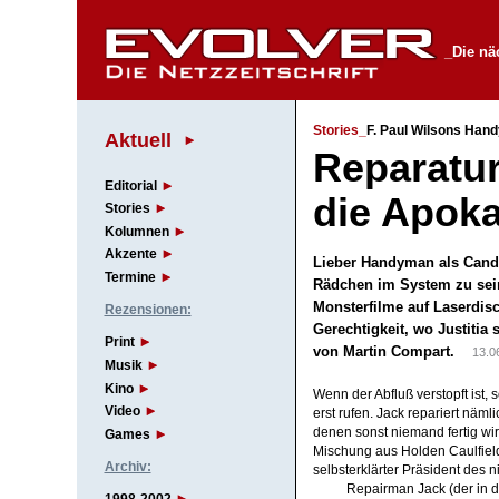
_Die nä
Stories_
F. Paul Wilsons Han
Aktuell
Reparatur
Editorial
die Apok
Stories
Kolumnen
Akzente
Lieber Handyman als Cand
Termine
Rädchen im System zu sein
Monsterfilme auf Laserdis
Rezensionen:
Gerechtigkeit, wo Justitia 
Print
von Martin Compart.
13.0
Musik
Kino
Wenn der Abfluß verstopft ist,
Video
erst rufen. Jack repariert näm
denen sonst niemand fertig wir
Games
Mischung aus Holden Caulfiel
Archiv:
selbsterklärter Präsident des 
Repairman Jack (der in d