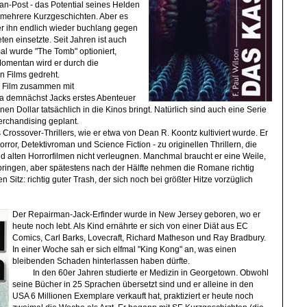
Fan-Post - das Potential seines Helden
h mehrere Kurzgeschichten. Aber es
er ihn endlich wieder buchlang gegen
en einsetzte. Seit Jahren ist auch
al wurde "The Tomb" optioniert,
omentan wird er durch die
 Films gedreht.
 Film zusammen mit
a demnächst Jacks erstes Abenteuer
en Dollar tatsächlich in die Kinos bringt. Natürlich sind auch eine Serie
rchandising geplant.
s Crossover-Thrillers, wie er etwa von Dean R. Koontz kultiviert wurde. Er
rror, Detektivroman und Science Fiction - zu originellen Thrillern, die
d alten Horrorfilmen nicht verleugnen. Manchmal braucht er eine Weile,
bringen, aber spätestens nach der Hälfte nehmen die Romane richtig
n Sitz: richtig guter Trash, der sich noch bei größter Hitze vorzüglich
Der Repairman-Jack-Erfinder wurde in New Jersey geboren, wo er
heute noch lebt. Als Kind ernährte er sich von einer Diät aus EC
Comics, Carl Barks, Lovecraft, Richard Matheson und Ray Bradbury.
In einer Woche sah er sich elfmal "King Kong" an, was einen
bleibenden Schaden hinterlassen haben dürfte.
In den 60er Jahren studierte er Medizin in Georgetown. Obwohl
seine Bücher in 25 Sprachen übersetzt sind und er alleine in den
USA 6 Millionen Exemplare verkauft hat, praktiziert er heute noch