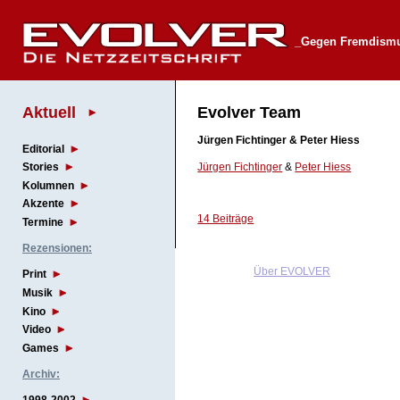
_Gegen Fremdismus
Aktuell
Evolver Team
Jürgen Fichtinger & Peter Hiess
Editorial
Jürgen Fichtinger
&
Peter Hiess
Stories
Kolumnen
Akzente
14 Beiträge
Termine
Rezensionen:
Über EVOLVER
Print
Musik
Kino
Video
Games
Archiv: