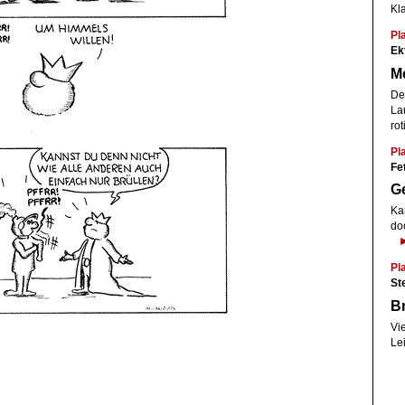
Kl
Pl
Ek
Me
De
La
rot
Pl
Fe
Ge
Kan
do
Pl
St
Br
Vi
Lei