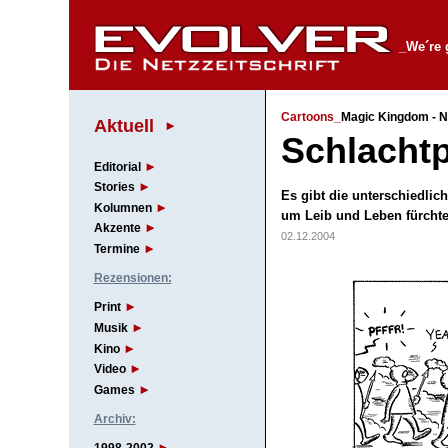
_We´re 
Cartoons_
Magic Kingdom - Nr
Aktuell
Schlachtp
Editorial
Stories
Es gibt die unterschiedlic
Kolumnen
um Leib und Leben fürchte
Akzente
02.12.2004
Termine
Rezensionen:
Print
Musik
Kino
Video
Games
Archiv: