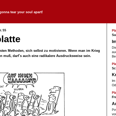
gonna tear your soul apart!
. 55
Pl
Su
latte
Im
Di
hsten Methoden, sich selbst zu motivieren. Wenn man im Krieg
au
n muß, darf´s auch eine radikalere Ausdrucksweise sein.
Be
Pl
Sc
Kr
Im 
Od
Pl
Fr
A
Po
vo