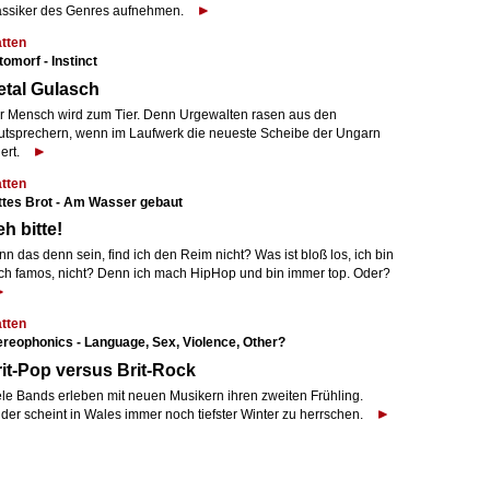
assiker des Genres aufnehmen.
atten
tomorf - Instinct
tal Gulasch
r Mensch wird zum Tier. Denn Urgewalten rasen aus den
utsprechern, wenn im Laufwerk die neueste Scheibe der Ungarn
iert.
atten
ttes Brot - Am Wasser gebaut
h bitte!
n das denn sein, find ich den Reim nicht? Was ist bloß los, ich bin
ch famos, nicht? Denn ich mach HipHop und bin immer top. Oder?
atten
ereophonics - Language, Sex, Violence, Other?
it-Pop versus Brit-Rock
ele Bands erleben mit neuen Musikern ihren zweiten Frühling.
der scheint in Wales immer noch tiefster Winter zu herrschen.