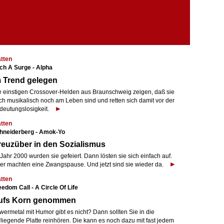
atten
ch A Surge - Alpha
 Trend gelegen
e einstigen Crossover-Helden aus Braunschweig zeigen, daß sie
ch musikalisch noch am Leben sind und retten sich damit vor der
deutungslosigkeit.
atten
hneiderberg - Amok-Yo
euzüber in den Sozialismus
Jahr 2000 wurden sie gefeiert. Dann lösten sie sich einfach auf.
er machten eine Zwangspause. Und jetzt sind sie wieder da.
atten
eedom Call - A Circle Of Life
ufs Korn genommen
wermetal mit Humor gibt es nicht? Dann sollten Sie in die
rliegende Platte reinhören. Die kann es noch dazu mit fast jedem