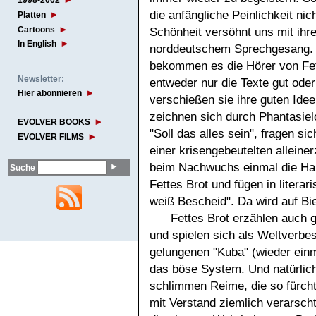
1998-2002
die anfängliche Peinlichkeit nic
Platten
Cartoons
Schönheit versöhnt uns mit ihre
In English
norddeutschem Sprechgesang. D
bekommen es die Hörer von Fett
Newsletter:
entweder nur die Texte gut oder
Hier abonnieren
verschießen sie ihre guten Ideen
zeichnen sich durch Phantasiel
EVOLVER BOOKS
"Soll das alles sein", fragen s
EVOLVER FILMS
einer krisengebeutelten alleine
beim Nachwuchs einmal die Hand
Suche
Fettes Brot und fügen in liter
weiß Bescheid". Da wird auf Bi
Fettes Brot erzählen auch 
und spielen sich als Weltverbe
gelungenen "Kuba" (wieder einm
das böse System. Und natürlich 
schlimmen Reime, die so fürchte
mit Verstand ziemlich verarsch