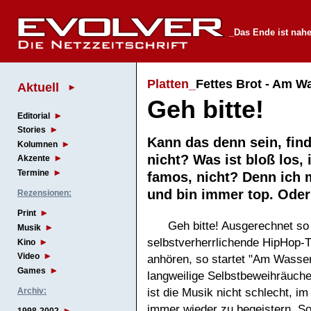
_Das Ende ist nah
Platten_
Fettes Brot - Am W
Aktuell
Geh bitte!
Editorial
Stories
Kann das denn sein, fin
Kolumnen
nicht? Was ist bloß los, 
Akzente
Termine
famos, nicht? Denn ich
und bin immer top. O
Rezensionen:
Print
Geh bitte! Ausgerechnet so
Musik
selbstverherrlichende HipHop-
Kino
Video
anhören, so startet "Am Wasser
Games
langweilige Selbstbeweihräuche
ist die Musik nicht schlecht, i
Archiv:
immer wieder zu begeistern. S