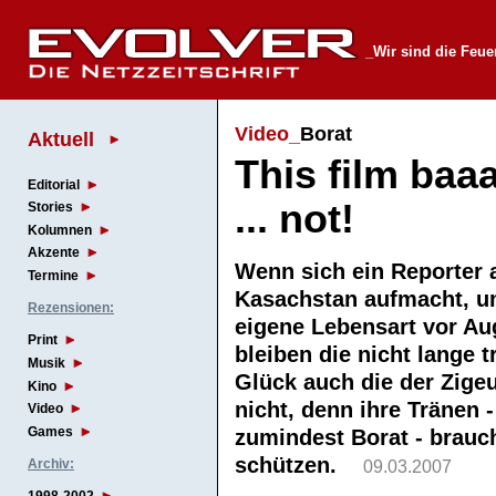
_Wir sind die Feu
Video_
Borat
Aktuell
This film baaaa
Editorial
... not!
Stories
Kolumnen
Akzente
Wenn sich ein Reporter 
Termine
Kasachstan aufmacht, um
Rezensionen:
eigene Lebensart vor Au
Print
bleiben die nicht lange 
Musik
Glück auch die der Zige
Kino
nicht, denn ihre Tränen 
Video
Games
zumindest Borat - brauc
schützen.
Archiv:
09.03.2007