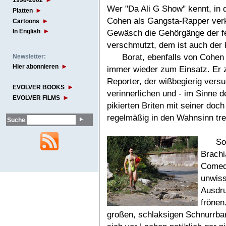
1998-2002
Wer "Da Ali G Show" kennt, in 
Platten
Cohen als Gangsta-Rapper verk
Cartoons
In English
Gewäsch die Gehörgänge der fe
verschmutzt, dem ist auch der 
Borat, ebenfalls von Cohen 
Newsletter:
Hier abonnieren
immer wieder zum Einsatz. Er ze
Reporter, der wißbegierig vers
EVOLVER BOOKS
verinnerlichen und - im Sinne d
EVOLVER FILMS
pikierten Briten mit seiner doc
regelmäßig in den Wahnsinn tre
Suche
So
Brachi
Comedy
unwiss
Ausdru
frönen
großen, schlaksigen Schnurrba