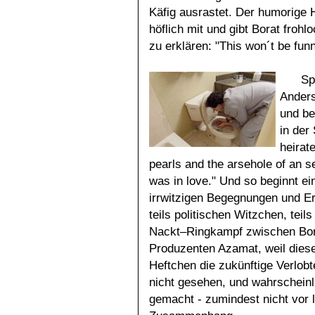
Käfig ausrastet. Der humorige 
höflich mit und gibt Borat froh
zu erklären: "This won´t be fun
Sp
Anders
und be
in der
heirat
pearls and the arsehole of an sev
was in love." Und so beginnt ei
irrwitzigen Begegnungen und Er
teils politischen Witzchen, teil
Nackt–Ringkampf zwischen Bor
Produzenten Azamat, weil dies
Heftchen die zukünftige Verlob
nicht gesehen, und wahrscheinl
gemacht - zumindest nicht vor 