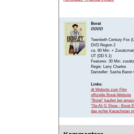
Borat
ØØØØ
Twentieth Century Fox (
DVD Region 2
ca. 80 Min. + Zusatzmate
UT (DD 5.1)
Features: 30 Min. zusät
Regie: Larry Charles
Darsteller: Sasha Baron
Links:
dt.Website zum Film
offizielle Borat-Website
"Borat" kaufen bei amaz
"Da Ali G Show - Borat 
das echte Kasachstan in 