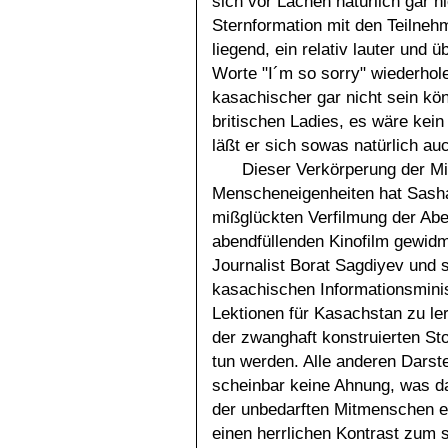
sich vor Lachen natürlich gar ni
Sternformation mit den Teilne
liegend, ein relativ lauter und 
Worte "I´m so sorry" wiederhol
kasachischer gar nicht sein kön
britischen Ladies, es wäre kein
läßt er sich sowas natürlich au
Dieser Verkörperung der Mi
Menscheneigenheiten hat Sasha
mißglückten Verfilmung der Abe
abendfüllenden Kinofilm gewidme
Journalist Borat Sagdiyev und
kasachischen Informationsmini
Lektionen für Kasachstan zu ler
der zwanghaft konstruierten St
tun werden. Alle anderen Darste
scheinbar keine Ahnung, was da
der unbedarften Mitmenschen e
einen herrlichen Kontrast zum 