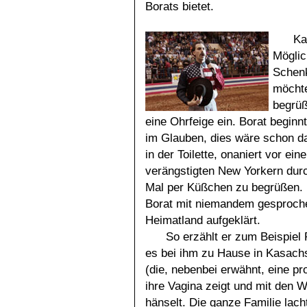
Borats bietet.
Ka
Möglic
Schenk
möchte
begrüß
eine Ohrfeige ein. Borat beginn
im Glauben, dies wäre schon d
in der Toilette, onaniert vor ei
verängstigten New Yorkern durc
Mal per Küßchen zu begrüßen. U
Borat mit niemandem gesprochen
Heimatland aufgeklärt.
So erzählt er zum Beispiel
es bei ihm zu Hause in Kasach
(die, nebenbei erwähnt, eine p
ihre Vagina zeigt und mit den Wo
hänselt. Die ganze Familie lac