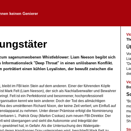
nnen keinen Genierer
Vi
Th
ungstäter
Ü
Vo
zum sagenumwobenen Whistleblower: Liam Neeson begibt sich
Li
 Informationsleck "Deep Throat" in einen unlösbaren Konflikt.
"D
porträtiert einen kühlen Loyalisten, der bewußt zwischen die
La
die
Vi
t, bleibt im FBI kein Stein auf dem anderen. Einer der führenden Köpfe
Bo
st Mark Felt (Liam Neeson), der sich als Nachlaßverwalter und Bewahrer
Sc
ringt. Felt ist ein Perfektionist und besonnener, hochprofessionell
rganisation kennt wie kein anderer. Doch der Tod des allmächtigen
"Bo
 Ära des umstrittenen Richard Nixon, der keine Zeit verliert, um Einfluß auf
mo
nstapparat zu nehmen. Unter dieser Prämisse erfolgt die Nominierung
mu
erbaren L. Patrick Gray (Marton Csokas) zum neuen FBI-Direktor. Der
be
t wird übergangen und sieht die Autonomie und Integrität der
Sh
n gewidmet hat, in Gefahr. Als die Untersuchung des Watergate-
St
und deren Handlanger Gray untergraben wird, beschließt Mark Felt zu