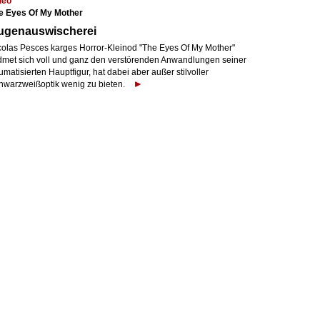
deo
e Eyes Of My Mother
ugenauswischerei
colas Pesces karges Horror-Kleinod "The Eyes Of My Mother"
dmet sich voll und ganz den verstörenden Anwandlungen seiner
umatisierten Hauptfigur, hat dabei aber außer stilvoller
hwarzweißoptik wenig zu bieten.