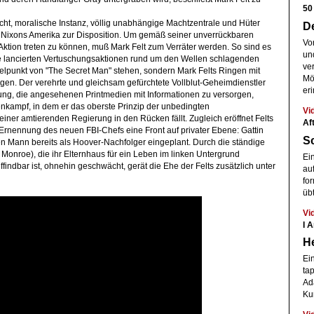
50
t, moralische Instanz, völlig unabhängige Machtzentrale und Hüter
D
n Nixons Amerika zur Disposition. Um gemäß seiner unverrückbaren
Vo
n Aktion treten zu können, muß Mark Felt zum Verräter werden. So sind es
un
le lancierten Vertuschungsaktionen rund um den Wellen schlagenden
ve
telpunkt von "The Secret Man" stehen, sondern Mark Felts Ringen mit
Mö
n. Der verehrte und gleichsam gefürchtete Vollblut-Geheimdienstler
eri
idung, die angesehenen Printmedien mit Informationen zu versorgen,
kampf, in dem er das oberste Prinzip der unbedingten
Vi
einer amtierenden Regierung in den Rücken fällt. Zugleich eröffnet Felts
Af
 Ernennung des neuen FBI-Chefs eine Front auf privater Ebene: Gattin
Sc
en Mann bereits als Hoover-Nachfolger eingeplant. Durch die ständige
Monroe), die ihr Elternhaus für ein Leben im linken Untergrund
Ei
findbar ist, ohnehin geschwächt, gerät die Ehe der Felts zusätzlich unter
auf
fo
üb
Vi
I 
H
Ei
ta
Ad
Ku