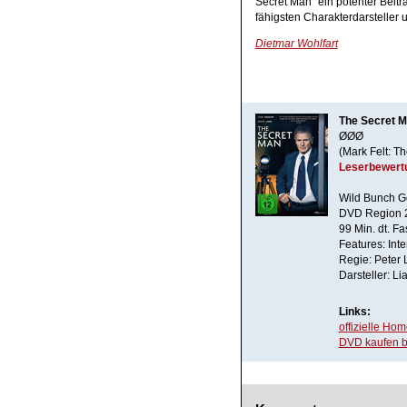
Secret Man" ein potenter Bei
fähigsten Charakterdarsteller u
Dietmar Wohlfart
The Secret 
ØØØ
(Mark Felt: 
Leserbewert
Wild Bunch G
DVD Region 
99 Min. dt. F
Features: Int
Regie: Peter
Darsteller: L
Links:
offizielle Ho
DVD kaufen b