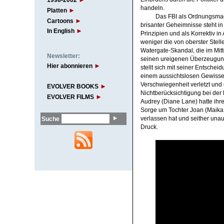
1998-2002
handeln.
Platten
Das FBI als Ordnungsmach
Cartoons
brisanter Geheimnisse steht i
In English
Prinzipien und als Korrektiv i
weniger die von oberster Stel
Watergate-Skandal, die im Mit
Newsletter:
seinen ureigenen Überzeugunge
Hier abonnieren
stellt sich mit seiner Entsche
einem aussichtslosen Gewissen
Verschwiegenheit verletzt und 
EVOLVER BOOKS
Nichtberücksichtigung bei der
EVOLVER FILMS
Audrey (Diane Lane) hatte ihr
Sorge um Tochter Joan (Maika 
verlassen hat und seither unauf
Suche
Druck.