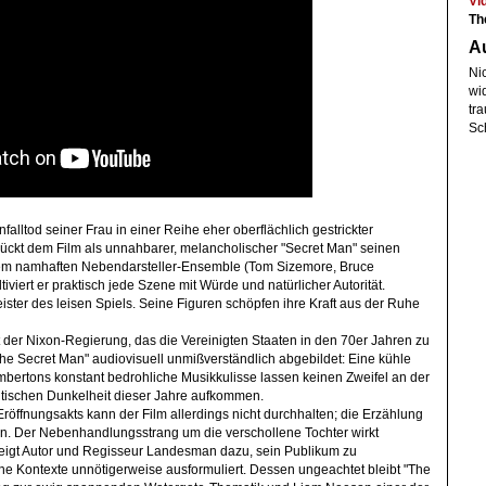
Vi
Th
A
Ni
wi
tra
Sc
lltod seiner Frau in einer Reihe eher oberflächlich gestrickter
 drückt dem Film als unnahbarer, melancholischer "Secret Man" seinen
inem namhaften Nebendarsteller-Ensemble (Tom Sizemore, Bruce
viert er praktisch jede Szene mit Würde und natürlicher Autorität.
ister des leisen Spiels. Seine Figuren schöpfen ihre Kraft aus der Ruhe
 der Nixon-Regierung, das die Vereinigten Staaten in den 70er Jahren zu
he Secret Man" audiovisuell unmißverständlich abgebildet: Eine kühle
bertons konstant bedrohliche Musikkulisse lassen keinen Zweifel an der
tischen Dunkelheit dieser Jahre aufkommen.
röffnungsakts kann der Film allerdings nicht durchhalten; die Erzählung
n. Der Nebenhandlungsstrang um die verschollene Tochter wirkt
neigt Autor und Regisseur Landesman dazu, sein Publikum zu
che Kontexte unnötigerweise ausformuliert. Dessen ungeachtet bleibt "The