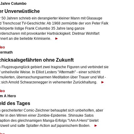
 Jahre Columbo
er Unverwüstliche
r 50 Jahren schrieb ein derangierter kleiner Mann mit Glasauge
d Trenchcoat TV-Geschichte: Ab 1968 zermürbte der von Peter Falk
rkörperte listige Frank Columbo 35 Jahre lang ganze
rderscharen mit provokanter Hartnäckigkeit. Dietmar Wohlfart
nnert an die beliebte Krimiserie.
deo
termath
hicksalsgefährten ohne Zukunft
n Flugzeugunglück gebiert zwei tragische Figuren und verbindet sie
 unheilvolle Weise. In Elliot Lesters "Aftermath" - einer schlicht
rmulierten, überraschungsarmen Meditation über Trauer und Wut -
t sich Arnold Schwarzenegger in vehementer Zurückhaltung.
deo
Am A Hero
eld des Tages
n gescheiterter Comic-Zeichner behauptet sich unbeholfen, aber
pfer in den Wirren einer Zombie-Epidemie. Shinsuke Satos
aption des gleichnamigen Manga-Erfolgs "I Am A Hero" bietet
rzweil und satte Splatter-Action auf japanischem Boden.