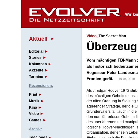
_Wir ke
Video_
The Secret Man
Aktuell
Überzeug
Editorial
Stories
Vom mächtigen FBI-Mann 
Kolumnen
als historisch bedeutsames
Akzente
Regisseur Peter Landesman 
Termine
Fronten gerät.
19.04.2018
Rezensionen:
Als J. Edgar Hoover 1972 stirb
Print
des mächtigen Geheimdiensts i
Musik
der alten Ordnung in Stellung b
agierender Stratege, der die O
Kino
Gründervaters fällt auch in die
Video
den nun führerlosen Geheimdie
Games
des unerfahrenen und manipuli
logische Hoover-Nachfolger Fel
Archiv:
Organisation, der er sein Lebe
Einbruchs durch die Politiker 