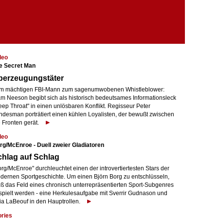
deo
e Secret Man
berzeugungstäter
m mächtigen FBI-Mann zum sagenumwobenen Whistleblower:
am Neeson begibt sich als historisch bedeutsames Informationsleck
eep Throat" in einen unlösbaren Konflikt. Regisseur Peter
ndesman porträtiert einen kühlen Loyalisten, der bewußt zwischen
 Fronten gerät.
deo
rg/McEnroe - Duell zweier Gladiatoren
hlag auf Schlag
rg/McEnroe" durchleuchtet einen der introvertiertesten Stars der
dernen Sportgeschichte. Um einen Björn Borg zu entschlüsseln,
ß das Feld eines chronisch unterrepräsentierten Sport-Subgenres
spielt werden - eine Herkulesaufgabe mit Sverrir Gudnason und
ia LaBeouf in den Hauptrollen.
ories