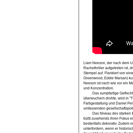
Liam Neeson, der nach dem Unfa
Rachethriller aufgetreten ist,
Stempel auf. Flankiert von e
Greenwood, Eddie Marsan) kulti
Neeson ist nach wie vor ein Me
und Konzentration.
Das sumpfartige Geflecht
überwuchern drohte, wird in "T
Farbgestaltung und Daniel Pem
umfassenden gesellschaftspoli
Das Niveau des starken E
büßt zusehends ihren Fokus ei
bestenfalls dekorativ. Zudem 
unterfordern, wenn er historis