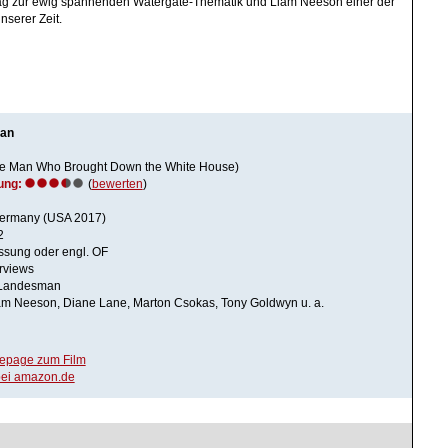
trag zur ewig spannenden Watergate-Thematik und Liam Neeson einer der
nserer Zeit.
Man
The Man Who Brought Down the White House)
ung:
(
bewerten
)
ermany (USA 2017)
2
assung oder engl. OF
erviews
 Landesman
iam Neeson, Diane Lane, Marton Csokas, Tony Goldwyn u. a.
mepage zum Film
ei amazon.de