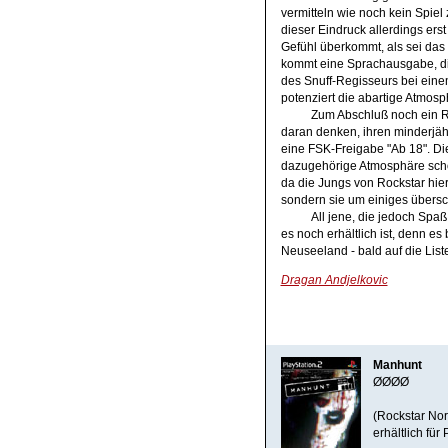
vermitteln wie noch kein Spiel
dieser Eindruck allerdings erst
Gefühl überkommt, als sei das 
kommt eine Sprachausgabe, die
des Snuff-Regisseurs bei eine
potenziert die abartige Atmosp
Zum Abschluß noch ein 
daran denken, ihren minderjäh
eine FSK-Freigabe "Ab 18". Die
dazugehörige Atmosphäre schon
da die Jungs von Rockstar hi
sondern sie um einiges übersc
All jene, die jedoch Spa
es noch erhältlich ist, denn es
Neuseeland - bald auf die Lis
Dragan Andjelkovic
Manhunt
ØØØØ
(Rockstar Nor
erhältlich für