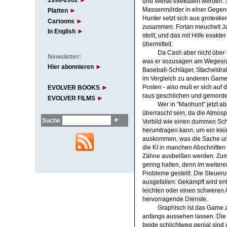
1998-2002
und Weise exekutiert werden.
Massenmörder in einer Gegend 
Platten
Hunter setzt sich aus groteske
Cartoons
zusammen. Fortan meuchelt Jam
In English
stellt, und das mit Hilfe exak
übermittelt.
Da Cash aber nicht über 
Newsletter:
was er sozusagen am Wegesran
Hier abonnieren
Baseball-Schläger, Stacheldrah
im Vergleich zu anderen Games
Posten - also muß er sich auf 
EVOLVER BOOKS
raus geschlichen und gemorde
EVOLVER FILMS
Wer in "Manhunt" jetzt ab
überrascht sein, da die Atmos
Suche
Vorbild wie einen dummen Sch
herumtragen kann, um ein klei
auskommen, was die Sache um 
die KI in manchen Abschnitten 
Zähne ausbeißen werden. Zum G
gering halten, denn im weiter
Probleme gestellt. Die Steueru
ausgefallen: Gekämpft wird en
leichten oder einen schweren An
hervorragende Dienste.
Graphisch ist das Game z
anfangs aussehen lassen. Die 
beide schlichtweg genial sind 