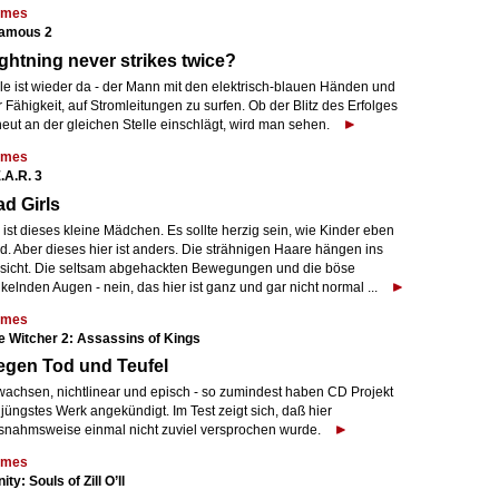
mes
famous 2
ghtning never strikes twice?
le ist wieder da - der Mann mit den elektrisch-blauen Händen und
 Fähigkeit, auf Stromleitungen zu surfen. Ob der Blitz des Erfolges
neut an der gleichen Stelle einschlägt, wird man sehen.
mes
.A.R. 3
d Girls
ist dieses kleine Mädchen. Es sollte herzig sein, wie Kinder eben
d. Aber dieses hier ist anders. Die strähnigen Haare hängen ins
sicht. Die seltsam abgehackten Bewegungen und die böse
kelnden Augen - nein, das hier ist ganz und gar nicht normal ...
mes
e Witcher 2: Assassins of Kings
egen Tod und Teufel
wachsen, nichtlinear und episch - so zumindest haben CD Projekt
 jüngstes Werk angekündigt. Im Test zeigt sich, daß hier
snahmsweise einmal nicht zuviel versprochen wurde.
mes
nity: Souls of Zill O’ll