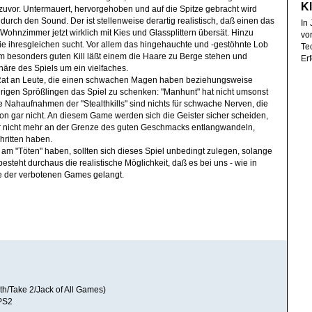
Kl
 zuvor. Untermauert, hervorgehoben und auf die Spitze gebracht wird
 durch den Sound. Der ist stellenweise derartig realistisch, daß einen das
In 
Wohnzimmer jetzt wirklich mit Kies und Glassplittern übersät. Hinzu
vo
 ihresgleichen sucht. Vor allem das hingehauchte und -gestöhnte Lob
Te
m besonders guten Kill läßt einem die Haare zu Berge stehen und
Erf
häre des Spiels um ein vielfaches.
Rat an Leute, die einen schwachen Magen haben beziehungsweise
rigen Sprößlingen das Spiel zu schenken: "Manhunt" hat nicht umsonst
 Nahaufnahmen der "Stealthkills" sind nichts für schwache Nerven, die
 gar nicht. An diesem Game werden sich die Geister sicher scheiden,
er nicht mehr an der Grenze des guten Geschmacks entlangwandeln,
hritten haben.
ß am "Töten" haben, sollten sich dieses Spiel unbedingt zulegen, solange
 besteht durchaus die realistische Möglichkeit, daß es bei uns - wie in
te der verbotenen Games gelangt.
th/Take 2/Jack of All Games)
 PS2