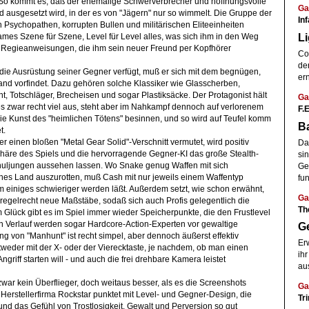
 So kommt es, daß der ehemalige Schwerverbrecher und hoffnungsvolle
Ga
ausgesetzt wird, in der es von "Jägern" nur so wimmelt. Die Gruppe der
In
n Psychopathen, korrupten Bullen und militärischen Eliteeinheiten
Li
es Szene für Szene, Level für Level alles, was sich ihm in den Weg
ter Regieanweisungen, die ihm sein neuer Freund per Kopfhörer
Co
der
die Ausrüstung seiner Gegner verfügt, muß er sich mit dem begnügen,
er
d vorfindet. Dazu gehören solche Klassiker wie Glasscherben,
t, Totschläger, Brecheisen und sogar Plastiksäcke. Der Protagonist hält
Ga
 zwar recht viel aus, steht aber im Nahkampf dennoch auf verlorenem
F.E
die Kunst des "heimlichen Tötens" besinnen, und so wird auf Teufel komm
Ba
t.
er einen bloßen "Metal Gear Solid"-Verschnitt vermutet, wird positiv
Da 
phäre des Spiels und die hervorragende Gegner-KI das große Stealth-
sin
uljungen aussehen lassen. Wo Snake genug Waffen mit sich
Ge
nes Land auszurotten, muß Cash mit nur jeweils einem Waffentyp
fun
einiges schwieriger werden läßt. Außerdem setzt, wie schon erwähnt,
Ga
regelrecht neue Maßstäbe, sodaß sich auch Profis gelegentlich die
Th
lück gibt es im Spiel immer wieder Speicherpunkte, die den Frustlevel
en Verlauf werden sogar Hardcore-Action-Experten vor gewaltige
G
ng von "Manhunt" ist recht simpel, aber dennoch äußerst effektiv
Er
tweder mit der X- oder der Vierecktaste, je nachdem, ob man einen
ihr
griff starten will - und auch die frei drehbare Kamera leistet
au
war kein Überflieger, doch weitaus besser, als es die Screenshots
Ga
Herstellerfirma Rockstar punktet mit Level- und Gegner-Design, die
Tri
und das Gefühl von Trostlosigkeit, Gewalt und Perversion so gut