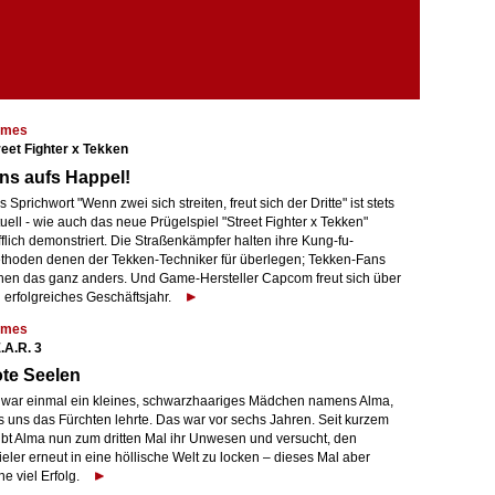
mes
reet Fighter x Tekken
ns aufs Happel!
 Sprichwort "Wenn zwei sich streiten, freut sich der Dritte" ist stets
uell - wie auch das neue Prügelspiel "Street Fighter x Tekken"
fflich demonstriert. Die Straßenkämpfer halten ihre Kung-fu-
thoden denen der Tekken-Techniker für überlegen; Tekken-Fans
hen das ganz anders. Und Game-Hersteller Capcom freut sich über
 erfolgreiches Geschäftsjahr.
mes
.A.R. 3
te Seelen
 war einmal ein kleines, schwarzhaariges Mädchen namens Alma,
s uns das Fürchten lehrte. Das war vor sechs Jahren. Seit kurzem
eibt Alma nun zum dritten Mal ihr Unwesen und versucht, den
eler erneut in eine höllische Welt zu locken – dieses Mal aber
e viel Erfolg.