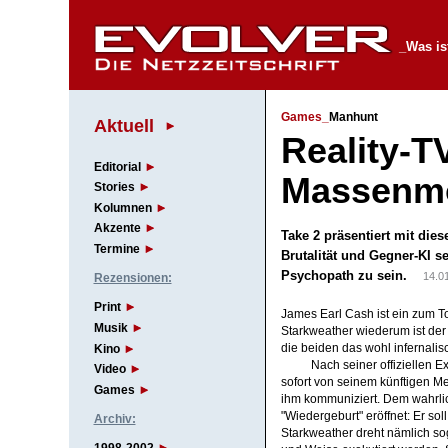
_Was is
Games_
Manhunt
Aktuell
Reality-TV
Editorial
Massenm
Stories
Kolumnen
Akzente
Take 2 präsentiert mit dies
Termine
Brutalität und Gegner-KI s
Psychopath zu sein.
14.0
Rezensionen:
Print
James Earl Cash ist ein zum To
Musik
Starkweather wiederum ist der
Kino
die beiden das wohl infernalis
Nach seiner offiziellen
Video
sofort von seinem künftigen Me
Games
ihm kommuniziert. Dem wahrlic
"Wiedergeburt" eröffnet: Er so
Archiv:
Starkweather dreht nämlich so