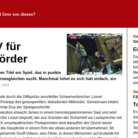
t Sinn von dieses?
Ga
St
 für
Ei
örder
Das
akt
tre
em Titel ein Spiel, das in punkto
Me
se
einesgleichen sucht. Manchmal lohnt es sich halt einfach, ein
ein
1.2004
Ga
F.E
de durch die Giftspritze verurteilter Schwerverbrecher. Lionel
 Prototyp des gelangweilten, dekadenten Millionärs. Gemeinsam bilden
To
chste Duo der Spielgeschichte.
Es
 Exekution erwacht James in einem heruntergekommenen Saal und wird
da
ntor Lionel begrüßt, der aus Gründen der Sicherheit via Lautsprecher mit
tr
h unsympathischen Protagonisten wird daraufhin der Grund seiner
Spi
ll die Hauptrolle in einem Film der etwas anderen Art übernehmen. Mr.
ohn
genannte Snuff-Videos, also Filme, in denen Menschen auf brutalste Art