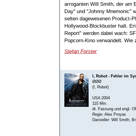
arroganten Will Smith, der am 
Day" und "Johnny Mnemonic" wie
selten dagewesenen Product-P
Hollywood-Blockbuster halt. Er
Report" werden dabei wach: SF
Popcorn-Kino verwandelt. Wie 
Stefan Forster
I, Robot - Fehler im S
ØØØ
(I, Robot)
USA 2004
115 Min.
dt. Fassung und engl. O
Regie: Alex Proyas
Darsteller: Will Smith, 