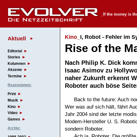
_If the money is th
Kino_
I, Robot - Fehler im 
Aktuell
Rise of the M
Editorial
Stories
Nach Philip K. Dick komm
Kolumnen
Isaac Asimov zu Hollywo
Akzente
Termine
naher Zukunft erkennt Wi
Roboter auch böse Sei
Rezensionen:
Print
Back to the future: Auch no
Musik
Wer was auf sich hält, fährt A
Kino
Video
Jahr 2004 sind der letzte modi
Games
Modem-Hersteller U. S. Roboti
sondern Roboter.
Archiv:
Ach ja, Roboter. Die größte