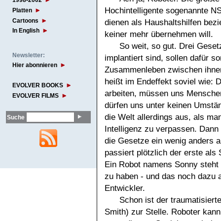
1998-2002
Hochintelligente sogenannte N
Platten
Cartoons
dienen als Haushaltshilfen bez
In English
keiner mehr übernehmen will.
So weit, so gut. Drei Geset
Newsletter:
implantiert sind, sollen dafür 
Hier abonnieren
Zusammenleben zwischen ihnen
heißt im Endeffekt soviel wie:
EVOLVER BOOKS
arbeiten, müssen uns Menschen 
EVOLVER FILMS
dürfen uns unter keinen Umstä
die Welt allerdings aus, als ma
Suche
Intelligenz zu verpassen. Dann
die Gesetze ein wenig anders 
passiert plötzlich der erste al
Ein Robot namens Sonny steht 
zu haben - und das noch dazu a
Entwickler.
Schon ist der traumatisiert
Smith) zur Stelle. Roboter kann