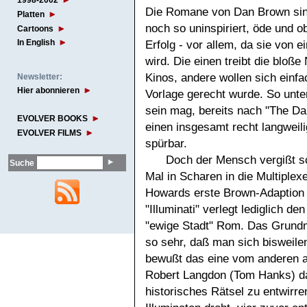
1998-2002
Die Romane von Dan Brown sind
Platten
noch so uninspiriert, öde und ob
Cartoons
In English
Erfolg - vor allem, da sie von
wird. Die einen treibt die blo
Kinos, andere wollen sich einf
Newsletter:
Hier abonnieren
Vorlage gerecht wurde. So unter
sein mag, bereits nach "The Da
EVOLVER BOOKS
einen insgesamt recht langweil
EVOLVER FILMS
spürbar.
Doch der Mensch vergißt sc
Suche
Mal in Scharen in die Multiplexe
Howards erste Brown-Adaption k
"Illuminati" verlegt lediglich d
"ewige Stadt" Rom. Das Grundm
so sehr, daß man sich bisweile
bewußt das eine vom anderen a
Robert Langdon (Tom Hanks) dam
historisches Rätsel zu entwirr