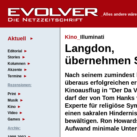
_Alles andere wäre
Kino_
Illuminati
Aktuell
Langdon,
Editorial
übernehmen S
Stories
Kolumnen
Akzente
Nach seinem zumindest 
Termine
überaus erfolgreichen e
Rezensionen:
Kinoausflug in "Der Da 
Print
darf der von Tom Hanks 
Musik
Experte für religiöse Sy
Kino
einen sakralen Hinderni
Video
Games
bewältigen. Ron Howards
Aufwand minimale Unt
Archiv: