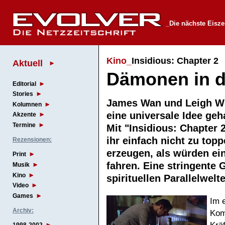
_Die nächste Eisz
Kino_
Insidious: Chapter 2
Aktuell
Dämonen in d
Editorial
Stories
James Wan und Leigh Wh
Kolumnen
eine universale Idee geha
Akzente
Termine
Mit "Insidious: Chapter 
ihr einfach nicht zu top
Rezensionen:
erzeugen, als würden ei
Print
fahren. Eine stringente
Musik
Kino
spirituellen Parallelwe
Video
Games
Im 
Archiv:
Koma