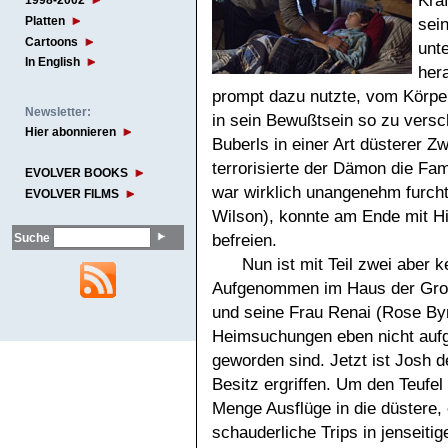
Kräf
1998-2002
Platten
sein
Cartoons
unt
In English
her
prompt dazu nutzte, vom Körper
Newsletter:
in sein Bewußtsein so zu versc
Hier abonnieren
Buberls in einer Art düsterer Z
terrorisierte der Dämon die Fam
EVOLVER BOOKS
war wirklich unangenehm furcht
EVOLVER FILMS
Wilson), konnte am Ende mit H
befreien.
Suche
Nun ist mit Teil zwei aber 
Aufgenommen im Haus der Groß
und seine Frau Renai (Rose Byr
Heimsuchungen eben nicht aufg
geworden sind. Jetzt ist Josh d
Besitz ergriffen. Um den Teufel
Menge Ausflüge in die düstere,
schauderliche Trips in jenseitige