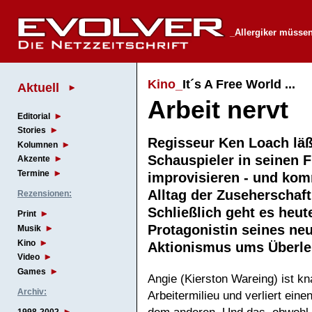
_Allergiker müsse
Kino_
It´s A Free World ...
Aktuell
Arbeit nervt
Editorial
Stories
Regisseur Ken Loach läß
Kolumnen
Schauspieler in seinen 
Akzente
Termine
improvisieren - und ko
Alltag der Zuseherschaft
Rezensionen:
Schließlich geht es heu
Print
Protagonistin seines neu
Musik
Kino
Aktionismus ums Über
Video
Games
Angie (Kierston Wareing) ist 
Archiv:
Arbeitermilieu und verliert ei