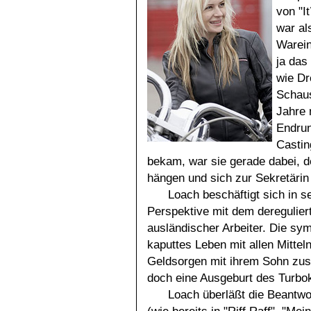
von "It
war al
Warein
ja das
wie Dr
Schaus
Jahre 
Endrun
Castin
bekam, war sie gerade dabei, 
hängen und sich zur Sekretärin
Loach beschäftigt sich in 
Perspektive mit dem deregulier
ausländischer Arbeiter. Die sym
kaputtes Leben mit allen Mittel
Geldsorgen mit ihrem Sohn zusa
doch eine Ausgeburt des Turbo
Loach überläßt die Beantwo