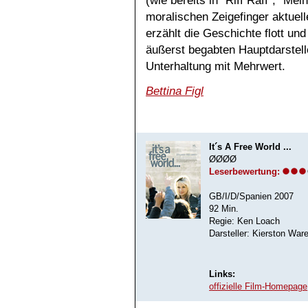
(wie bereits in "Riff Raff", "Me
moralischen Zeigefinger aktuel
erzählt die Geschichte flott und
äußerst begabten Hauptdarstelle
Unterhaltung mit Mehrwert.
Bettina Figl
It´s A Free World ...
ØØØØ
Leserbewertung:
GB/I/D/Spanien 2007
92 Min.
Regie: Ken Loach
Darsteller: Kierston Ware
Links:
offizielle Film-Homepage