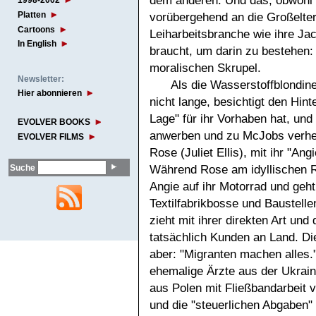
dem anderen. Und das, obwohl di
1998-2002
Platten
vorübergehend an die Großelter
Cartoons
Leiharbeitsbranche wie ihre Ja
In English
braucht, um darin zu bestehen:
moralischen Skrupel.
Newsletter:
Als die Wasserstoffblondine
Hier abonnieren
nicht lange, besichtigt den Hint
Lage" für ihr Vorhaben hat, und
EVOLVER BOOKS
anwerben und zu McJobs verhelf
EVOLVER FILMS
Rose (Juliet Ellis), mit ihr "A
Während Rose am idyllischen R
Suche
Angie auf ihr Motorrad und geh
Textilfabrikbosse und Baustellen
zieht mit ihrer direkten Art un
tatsächlich Kunden an Land. Di
aber: "Migranten machen alles.
ehemalige Ärzte aus der Ukrain
aus Polen mit Fließbandarbeit v
und die "steuerlichen Abgaben"