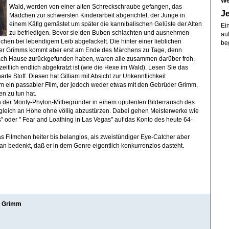
We
Wald, werden von einer alten Schreckschraube gefangen, das
J
Mädchen zur schwersten Kinderarbeit abgerichtet, der Junge in
einem Käfig gemästet um später die kannibalischen Gelüste der Alten
Ein
zu befriedigen. Bevor sie den Buben schlachten und ausnehmen
auf
hen bei lebendigem Leib abgefackelt. Die hinter einer lieblichen
beg
 der Grimms kommt aber erst am Ende des Märchens zu Tage, denn
ch Hause zurückgefunden haben, waren alle zusammen darüber froh,
eitlich endlich abgekratzt ist (wie die Hexe im Wald). Lesen Sie das
arte Stoff. Diesen hat Gilliam mit Absicht zur Unkenntlichkeit
dem ein passabler Film, der jedoch weder etwas mit den Gebrüder Grimm,
n zu tun hat.
h der Monty-Phyton-Mitbegründer in einem opulenten Bilderrausch des
 zugleich an Höhe ohne völlig abzustürzen. Dabei gehen Meisterwerke wie
s" oder " Fear and Loathing in Las Vegas" auf das Konto des heute 64-
 Filmchen heiter bis belanglos, als zweistündiger Eye-Catcher aber
 bedenkt, daß er in dem Genre eigentlich konkurrenzlos dasteht.
s Grimm