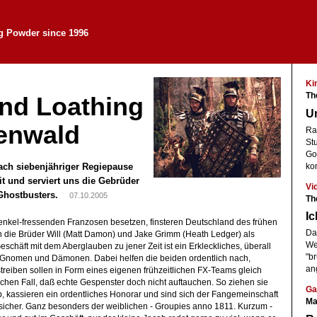
 Powder since 1996
Ki
Th
nd Loathing
U
enwald
Ra
St
Go
nach siebenjähriger Regiepause
ko
it und serviert uns die Gebrüder
Vi
 Ghostbusters.
07.10.2005
Th
Ic
enkel-fressenden Franzosen besetzen, finsteren Deutschland des frühen
Da
h die Brüder Will (Matt Damon) und Jake Grimm (Heath Ledger) als
We
schäft mit dem Aberglauben zu jener Zeit ist ein Erkleckliches, überall
"br
 Gnomen und Dämonen. Dabei helfen die beiden ordentlich nach,
an
ustreiben sollen in Form eines eigenen frühzeitlichen FX-Teams gleich
lichen Fall, daß echte Gespenster doch nicht auftauchen. So ziehen sie
Ga
, kassieren ein ordentliches Honorar und sind sich der Fangemeinschaft
Ma
icher. Ganz besonders der weiblichen - Groupies anno 1811. Kurzum -