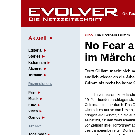
_On Bug
Kino_
The Brothers Grimm
Aktuell
No Fear a
Editorial
im Märch
Stories
Kolumnen
Akzente
Terry Gilliam macht sich 
Termine
endlich wieder an die Arbe
Grimm als recht halbgare
Rezensionen:
Print
Im von fiesen, Froschsch
Musik
19. Jahrhunderts schlagen sic
Kino
Geisteraustreiber durch. Das Ge
wimmelt es nur so von Hexen,
Video
bringen die Geister, die sie a
Games
selbst mit, für den wahrschein
vor Zeugen ihre Horrorshow ab
Archiv:
des dämonenbefreiten Dorfes s