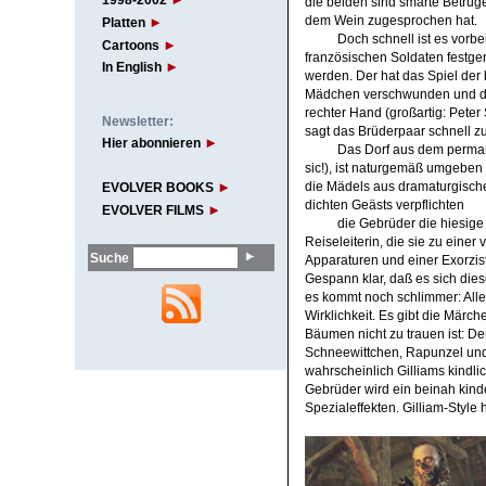
1998-2002
die beiden sind smarte Betrüge
dem Wein zugesprochen hat.
Platten
Doch schnell ist es vorbe
Cartoons
französischen Soldaten festg
In English
werden. Der hat das Spiel der
Mädchen verschwunden und die
rechter Hand (großartig: Peter 
Newsletter:
sagt das Brüderpaar schnell zu
Hier abonnieren
Das Dorf aus dem perman
sic!), ist naturgemäß umgeben v
die Mädels aus dramaturgisch
EVOLVER BOOKS
dichten Geästs verpflichten
EVOLVER FILMS
die Gebrüder die hiesige
Reiseleiterin, die sie zu einer
Suche
Apparaturen und einer Exorzis
Gespann klar, daß es sich die
es kommt noch schlimmer: Alle
Wirklichkeit. Es gibt die Märc
Bäumen nicht zu trauen ist: De
Schneewittchen, Rapunzel und d
wahrscheinlich Gilliams kindl
Gebrüder wird ein beinah kind
Spezialeffekten. Gilliam-Style