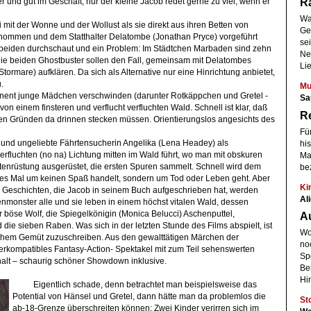
R
r und gut im Geschäft, nur der kleine Jacob redet gerne zu viel, wenn er
Wal
i mit der Wonne und der Wollust als sie direkt aus ihren Betten von
Ge
enommen und dem Statthalter Delatombe (Jonathan Pryce) vorgeführt
se
 beiden durchschaut und ein Problem: Im Städtchen Marbaden sind zehn
Net
 beiden Ghostbuster sollen den Fall, gemeinsam mit Delatombes
Lie
Stormare) aufklären. Da sich als Alternative nur eine Hinrichtung anbietet,
.
Mu
ent junge Mädchen verschwinden (darunter Rotkäppchen und Gretel -
Sa
on einem finsteren und verflucht verfluchten Wald. Schnell ist klar, daß
Re
en Gründen da drinnen stecken müssen. Orientierungslos angesichts des
Fün
 und ungeliebte Fährtensucherin Angelika (Lena Headey) als
hi
 verfluchten (no na) Lichtung mitten im Wald führt, wo man mit obskuren
Ma
tenrüstung ausgerüstet, die ersten Spuren sammelt. Schnell wird dem
be
ses Mal um keinen Spaß handelt, sondern um Tod oder Leben geht. Aber
Ki
 Geschichten, die Jacob in seinem Buch aufgeschrieben hat, werden
Al
henmonster alle und sie leben in einem höchst vitalen Wald, dessen
r böse Wolf, die Spiegelkönigin (Monica Belucci) Aschenputtel,
A
ie sieben Raben. Was sich in der letzten Stunde des Films abspielt, ist
Wo
ichem Gemüt zuzuschreiben. Aus den gewalttätigen Märchen der
no
erkompatibles Fantasy-Action- Spektakel mit zum Teil sehenswerten
Spe
 halt – schaurig schöner Showdown inklusive.
Bel
Hi
Eigentlich schade, denn betrachtet man beispielsweise das
Potential von Hänsel und Gretel, dann hätte man da problemlos die
St
ab-18-Grenze überschreiten können: Zwei Kinder verirren sich im