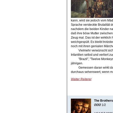
kann, wird sie jedoch vom Mädc
Sprache versteckte Brutalität
nachdem die beiden Kinder na
daß ihre böse Mutter zwischenz
Zeug mal. Das ist der wirklich h
weichgespült. Es bleibt trotz
noch mit ihren genialen Märche
Vielmehr verwünscht sic
Infantilen selbst und verliert
"Brazil", "Twelve Monkey
jährigen.
Gemessen daran wirkt das
durchaus sehenswert, wenn man
Walter Reiterer
The Brother
ØØØ 1/2