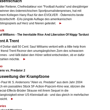
asenschach
ter Reiterer, Chefredakteur von "Football Austria" und diesjähriger
winner des österreichischen Sportjournalistenpreises, hat mit
inem Kollegen Hany Razi für den EVOLVER - Österreichs beste
zzeitschrift - EAs jüngste Auflage des amerikanischen
blingsspiels auf Herz und Nieren getestet.
sik
ul Williams - The Inevitable Rise And Liberation Of Niggy Tardust
nt A Trent
f Dollar statt 50 Cent: Saul Williams vertont with a little help from
s friend Trent Reznor den unumgänglichen Zorn des schwarzen
nnes - und läßt dabei den Hörer selbst entscheiden, ob er dafür
zahlen möchte.
no
iens vs. Predator 2
usweitung der Krampfzone
 Paul W. S. Andersons "Alien vs. Predator" aus dem Jahr 2004
ch ein passables Stück SF-Action-Popcorn-Kino war, stürzen die
cial-Effects-Brüder Strause mit ihrem Sequel in die
anglosigkeit einer US-Kleinstadt ab - und das gleich in mehrfacher
nsicht.
ories