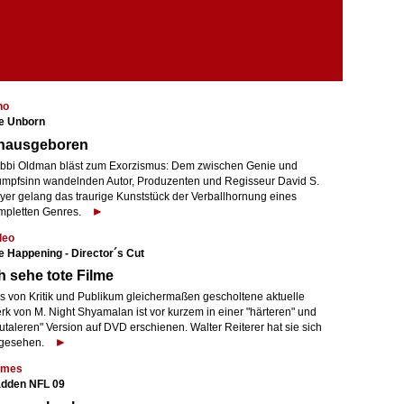
no
e Unborn
nausgeboren
bbi Oldman bläst zum Exorzismus: Dem zwischen Genie und
umpfsinn wandelnden Autor, Produzenten und Regisseur David S.
yer gelang das traurige Kunststück der Verballhornung eines
mpletten Genres.
deo
e Happening - Director´s Cut
h sehe tote Filme
s von Kritik und Publikum gleichermaßen gescholtene aktuelle
rk von M. Night Shyamalan ist vor kurzem in einer "härteren" und
utaleren" Version auf DVD erschienen. Walter Reiterer hat sie sich
gesehen.
mes
dden NFL 09