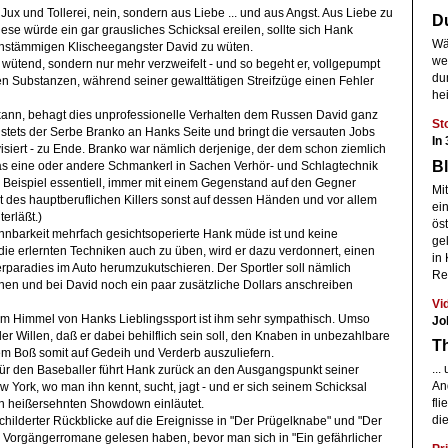
s Jux und Tollerei, nein, sondern aus Liebe ... und aus Angst. Aus Liebe zu
D
iese würde ein gar grausliches Schicksal ereilen, sollte sich Hank
Wä
schstämmigen Klischeegangster David zu wüten.
we
 wütend, sondern nur mehr verzweifelt - und so begeht er, vollgepumpt
dun
 Substanzen, während seiner gewalttätigen Streifzüge einen Fehler
hei
kann, behagt dies unprofessionelle Verhalten dem Russen David ganz
St
st stets der Serbe Branko an Hanks Seite und bringt die versauten Jobs
In 
siert - zu Ende. Branko war nämlich derjenige, der dem schon ziemlich
B
as eine oder andere Schmankerl in Sachen Verhör- und Schlagtechnik
m Beispiel essentiell, immer mit einem Gegenstand auf den Gegner
Mit
t des hauptberuflichen Killers sonst auf dessen Händen und vor allem
ei
erläßt.)
ös
nbarkeit mehrfach gesichtsoperierte Hank müde ist und keine
ge
die erlernten Techniken auch zu üben, wird er dazu verdonnert, einen
in
rparadies im Auto herumzukutschieren. Der Sportler soll nämlich
Rei
önen und bei David noch ein paar zusätzliche Dollars anschreiben
Vi
am Himmel von Hanks Lieblingssport ist ihm sehr sympathisch. Umso
Jo
er Willen, daß er dabei behilflich sein soll, den Knaben in unbezahlbare
Th
m Boß somit auf Gedeih und Verderb auszuliefern.
..
 für den Baseballer führt Hank zurück an den Ausgangspunkt seiner
An
York, wo man ihn kennt, sucht, jagt - und er sich seinem Schicksal
fl
n heißersehnten Showdown einläutet.
di
childerter Rückblicke auf die Ereignisse in "Der Prügelknabe" und "Der
n Vorgängerromane gelesen haben, bevor man sich in "Ein gefährlicher