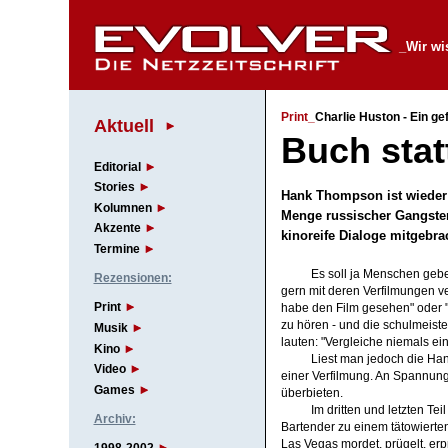
_Wir wi
Print_
Charlie Huston - Ein ge
Aktuell
Buch stat
Editorial
Stories
Hank Thompson ist wieder 
Kolumnen
Menge russischer Gangster
Akzente
kinoreife Dialoge mitgeb
Termine
Es soll ja Menschen geb
Rezensionen:
gern mit deren Verfilmungen ve
Print
habe den Film gesehen" oder "De
zu hören - und die schulmeiste
Musik
lauten: "Vergleiche niemals ei
Kino
Liest man jedoch die Han
Video
einer Verfilmung. An Spannung 
Games
überbieten.
Im dritten und letzten Te
Archiv:
Bartender zu einem tätowierte
Las Vegas mordet, prügelt, er