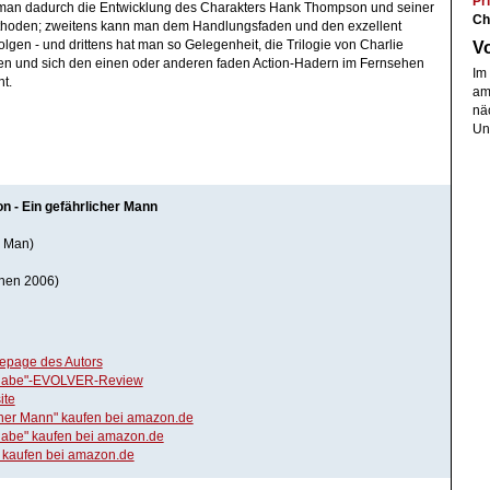
Pri
t man dadurch die Entwicklung des Charakters Hank Thompson und seiner
Ch
hoden; zweitens kann man dem Handlungsfaden und den exzellent
V
olgen - und drittens hat man so Gelegenheit, die Trilogie von Charlie
gen und sich den einen oder anderen faden Action-Hadern im Fernsehen
Im 
t.
ame
näc
Unt
n - Ein gefährlicher Mann
 Man)
hen 2006)
mepage des Autors
knabe"-EVOLVER-Review
ite
cher Mann" kaufen bei amazon.de
nabe" kaufen bei amazon.de
" kaufen bei amazon.de