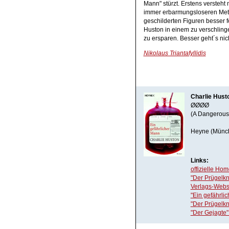
Mann" stürzt. Erstens versteh
immer erbarmungsloseren Met
geschilderten Figuren besser f
Huston in einem zu verschlin
zu ersparen. Besser geht´s nich
Nikolaus Triantafyllidis
Charlie Husto
ØØØØ
(A Dangerous
Heyne (Münc
Links:
offizielle Ho
"Der Prügel
Verlags-Webs
"Ein gefährli
"Der Prügelk
"Der Gejagte