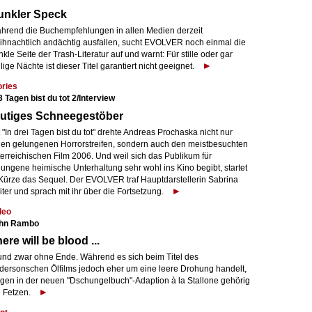
unkler Speck
hrend die Buchempfehlungen in allen Medien derzeit
ihnachtlich andächtig ausfallen, sucht EVOLVER noch einmal die
kle Seite der Trash-Literatur auf und warnt: Für stille oder gar
lige Nächte ist dieser Titel garantiert nicht geeignet.
ories
3 Tagen bist du tot 2/Interview
lutiges Schneegestöber
 "In drei Tagen bist du tot" drehte Andreas Prochaska nicht nur
nen gelungenen Horrorstreifen, sondern auch den meistbesuchten
terreichischen Film 2006. Und weil sich das Publikum für
lungene heimische Unterhaltung sehr wohl ins Kino begibt, startet
 Kürze das Sequel. Der EVOLVER traf Hauptdarstellerin Sabrina
ter und sprach mit ihr über die Fortsetzung.
deo
hn Rambo
ere will be blood ...
. und zwar ohne Ende. Während es sich beim Titel des
dersonschen Ölfilms jedoch eher um eine leere Drohung handelt,
iegen in der neuen "Dschungelbuch"-Adaption à la Stallone gehörig
e Fetzen.