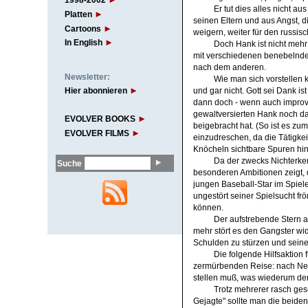
1998-2002
Er tut dies alles nicht au
Platten
seinen Eltern und aus Angst, d
Cartoons
weigern, weiter für den russi
In English
Doch Hank ist nicht mehr
mit verschiedenen benebelnden
nach dem anderen.
Newsletter:
Wie man sich vorstellen 
Hier abonnieren
und gar nicht. Gott sei Dank i
dann doch - wenn auch improvi
gewaltversierten Hank noch d
EVOLVER BOOKS
beigebracht hat. (So ist es zu
EVOLVER FILMS
einzudreschen, da die Tätigkei
Knöcheln sichtbare Spuren hint
Da der zwecks Nichterken
Suche
besonderen Ambitionen zeigt, 
jungen Baseball-Star im Spiele
ungestört seiner Spielsucht fr
können.
Der aufstrebende Stern 
mehr stört es den Gangster wid
Schulden zu stürzen und seine
Die folgende Hilfsaktion
zermürbenden Reise: nach New 
stellen muß, was wiederum de
Trotz mehrerer rasch ges
Gejagte" sollte man die beide