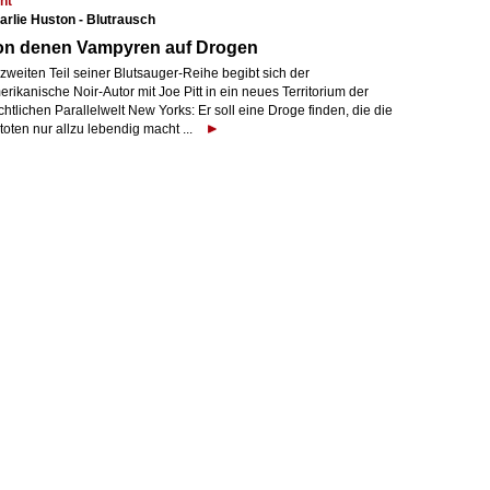
nt
arlie Huston - Blutrausch
on denen Vampyren auf Drogen
zweiten Teil seiner Blutsauger-Reihe begibt sich der
rikanische Noir-Autor mit Joe Pitt in ein neues Territorium der
htlichen Parallelwelt New Yorks: Er soll eine Droge finden, die die
oten nur allzu lebendig macht ...