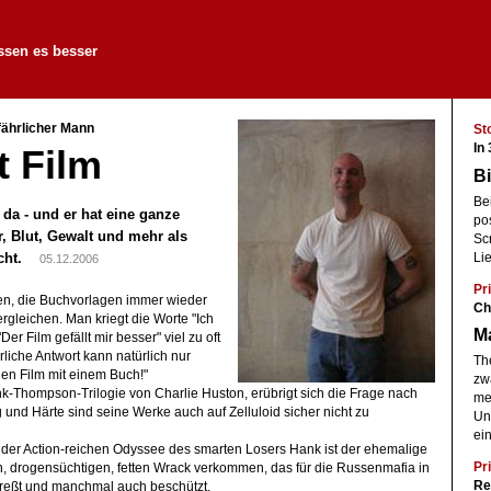
ssen es besser
fährlicher Mann
St
In 
t Film
Bi
Be
da - und er hat eine ganze
pos
, Blut, Gewalt und mehr als
Sc
racht.
Li
05.12.2006
Pri
en, die Buchvorlagen immer wieder
Ch
rgleichen. Man kriegt die Worte "Ich
Ma
r Film gefällt mir besser" viel zu oft
rliche Antwort kann natürlich nur
The
nen Film mit einem Buch!"
zwa
k-Thompson-Trilogie von Charlie Huston, erübrigt sich die Frage nach
mei
und Härte sind seine Werke auch auf Zelluloid sicher nicht zu
Un
ei
il der Action-reichen Odyssee des smarten Losers Hank ist der ehemalige
Pri
n, drogensüchtigen, fetten Wrack verkommen, das für die Russenmafia in
Re
preßt und manchmal auch beschützt.