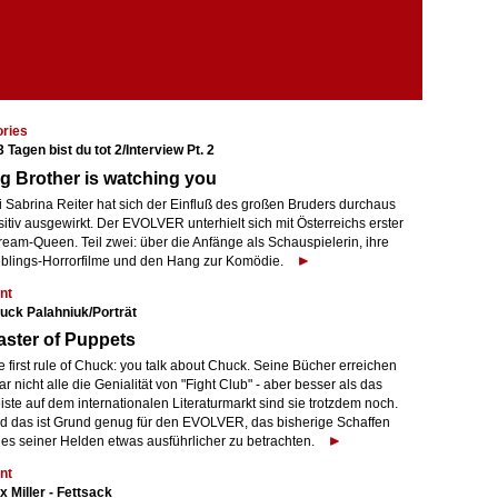
ories
3 Tagen bist du tot 2/Interview Pt. 2
g Brother is watching you
i Sabrina Reiter hat sich der Einfluß des großen Bruders durchaus
itiv ausgewirkt. Der EVOLVER unterhielt sich mit Österreichs erster
ream-Queen. Teil zwei: über die Anfänge als Schauspielerin, ihre
eblings-Horrorfilme und den Hang zur Komödie.
nt
uck Palahniuk/Porträt
ster of Puppets
 first rule of Chuck: you talk about Chuck. Seine Bücher erreichen
r nicht alle die Genialität von "Fight Club" - aber besser als das
ste auf dem internationalen Literaturmarkt sind sie trotzdem noch.
d das ist Grund genug für den EVOLVER, das bisherige Schaffen
nes seiner Helden etwas ausführlicher zu betrachten.
nt
x Miller - Fettsack