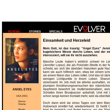
REVIEWS
STORIES
SPECIALS
Einsamkeit und Herzeleid
Mein Gott, ist das traurig: "Angel Eyes" Jenni
kugelsichere Weste durchs Leben, und der ei
interessiert, will sie ihr nicht ausziehen.
Manche Leute haben´s wirklich schwer im Le
(Jennifer Lopez), die als Polizistin Streife in de
schiebt, wo sich die übelsten Halunken gute N
kann sie auch hilfreich sein, etwa bei einem sch
sie einem Mann das Leben rettet. Und das ist übr
wenigen Lichtpunkte in ihrem Leben. Sharon 
vereinsamt. Im Job muß sie allerlei aushalten, v
plumpen Annäherungsversuchen der männlichen 
Apartment bewohnt sie mutterseelenallein, we
ANGEL EYES
Schlafen ihren Brustpanzer anbehält. Und mit i
schon lange keinen Kontakt mehr, weil da ebenfalls
USA 2001
Genre:
Doch dann wird sie eines Tages von dem Man
Drama
Autowrack errettet hat, wiedererkannt. Er heißt 
Regie:
folgt ihr heimlich und findet heraus, wo die St