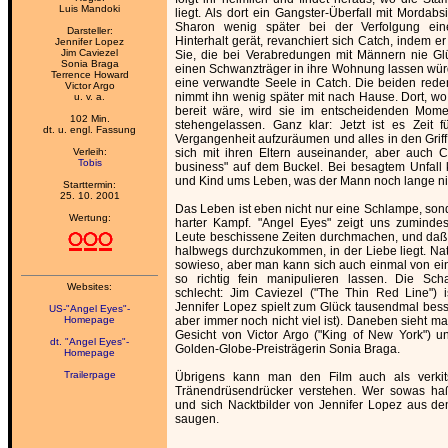
Luis Mandoki
liegt. Als dort ein Gangster-Überfall mit Mordabsi
Sharon wenig später bei der Verfolgung ein
Darsteller:
Hinterhalt gerät, revanchiert sich Catch, indem er
Jennifer Lopez
Jim Caviezel
Sie, die bei Verabredungen mit Männern nie Gl
Sonia Braga
einen Schwanzträger in ihre Wohnung lassen würde
Terrence Howard
eine verwandte Seele in Catch. Die beiden red
Victor Argo
nimmt ihn wenig später mit nach Hause. Dort, wo 
u. v. a.
bereit wäre, wird sie im entscheidenden Mome
102 Min.
stehengelassen. Ganz klar: Jetzt ist es Zeit f
dt. u. engl. Fassung
Vergangenheit aufzuräumen und alles in den Griff 
Verleih:
sich mit ihren Eltern auseinander, aber auch C
Tobis
business" auf dem Buckel. Bei besagtem Unfall
und Kind ums Leben, was der Mann noch lange nich
Starttermin:
25. 10. 2001
Das Leben ist eben nicht nur eine Schlampe, sond
Wertung:
harter Kampf. "Angel Eyes" zeigt uns zuminde
Leute beschissene Zeiten durchmachen, und daß
halbwegs durchzukommen, in der Liebe liegt. Na
sowieso, aber man kann sich auch einmal von e
so richtig fein manipulieren lassen. Die Scha
Websites:
schlecht: Jim Caviezel ("The Thin Red Line") 
Jennifer Lopez spielt zum Glück tausendmal besse
US-"Angel Eyes"-
Homepage
aber immer noch nicht viel ist). Daneben sieht m
Gesicht von Victor Argo ("King of New York") un
dt. "Angel Eyes"-
Golden-Globe-Preisträgerin Sonia Braga.
Homepage
Trailerpage
Übrigens kann man den Film auch als verkits
Tränendrüsendrücker verstehen. Wer sowas haßt
und sich Nacktbilder von Jennifer Lopez aus de
saugen.