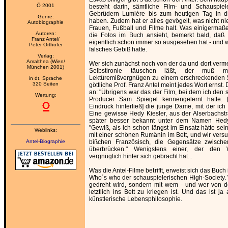
Ö 2001
besteht darin, sämtliche Film- und Schauspiel
Gebrüdern Lumière bis zum heutigen Tag in d
Genre:
haben. Zudem hat er alles gevögelt, was nicht niet
Autobiographie
Frauen, Fußball und Filme halt. Was einigermaße
Autoren:
die Fotos im Buch ansieht, bemerkt bald, daß 
Franz Antel/
eigentlich schon immer so ausgesehen hat - und 
Peter Orthofer
falsches Gebiß hatte.
Verlag:
Amalthea (Wien/
Wer sich zunächst noch von der da und dort verme
München 2001)
Selbstironie täuschen läßt, der muß mit
Lektüremißvergnügen zu einem erschreckenden
in dt. Sprache
320 Seiten
göttliche Prof. Franz Antel meint jedes Wort ernst.
an: "Übrigens war das der Film, bei dem ich den 
Wertung:
Producer Sam Spiegel kennengelernt hatte. [
Eindruck hinterließ] die junge Dame, mit der ich
Eine gewisse Hedy Kiesler, aus der Alserbachs
später besser bekannt unter dem Namen Hedy
"Gewiß, als ich schon längst im Einsatz hätte sein
Weblinks:
mit einer schönen Rumänin im Bett, und wir versu
Antel-Biographie
bißchen Französisch, die Gegensätze zwisch
überbrücken." Wenigstens einer, der den W
vergnüglich hinter sich gebracht hat...
Was die Antel-Filme betrifft, erweist sich das Buch i
Who´s who der schauspielerischen High-Society. W
gedreht wird, sondern mit wem - und wer von
letztlich ins Bett zu kriegen ist. Und das ist j
künstlerische Lebensphilosophie.