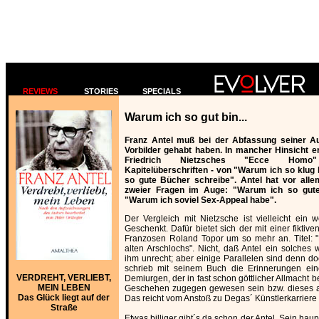
REVIEWS
STORIES
SPECIALS
Warum ich so gut bin...
Franz Antel muß bei der Abfassung seiner Au
Vorbilder gehabt haben. In mancher Hinsicht e
Friedrich Nietzsches "Ecce Hom
Kapitelüberschriften - von "Warum ich so klug
so gute Bücher schreibe". Antel hat vor all
zweier Fragen im Auge: "Warum ich so gute
"Warum ich soviel Sex-Appeal habe".
Der Vergleich mit Nietzsche ist vielleicht ein w
Geschenkt. Dafür bietet sich der mit einer fiktiv
Franzosen Roland Topor um so mehr an. Titel: 
alten Arschlochs". Nicht, daß Antel ein solches 
ihm unrecht; aber einige Parallelen sind denn d
schrieb mit seinem Buch die Erinnerungen ein
VERDREHT, VERLIEBT,
Demiurgen, der in fast schon göttlicher Allmacht b
MEIN LEBEN
Geschehen zugegen gewesen sein bzw. dieses au
Das Glück liegt auf der
Das reicht vom Anstoß zu Degas´ Künstlerkarriere 
Straße
Etwas billiger gibt´s da schon der Antel. Sein hau