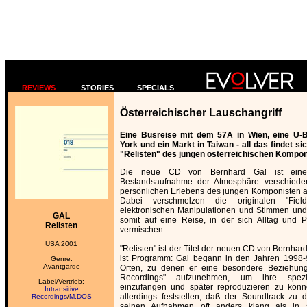
REVIEWS
STORIES
SPECIALS
Österreichischer Lauschangriff
Eine Busreise mit dem 57A in Wien, eine U-B
York und ein Markt in Taiwan - all das findet s
"Relisten" des jungen österreichischen Kompon
Die neue CD von Bernhard Gal ist eine 
Bestandsaufnahme der Atmosphäre verschiede
persönlichen Erlebens des jungen Komponisten 
Dabei verschmelzen die originalen "Fiel
elektronischen Manipulationen und Stimmen und
GAL
somit auf eine Reise, in der sich Alltag und 
Relisten
vermischen.
USA 2001
"Relisten" ist der Titel der neuen CD von Bernha
ist Programm: Gal begann in den Jahren 1998
Genre:
Avantgarde
Orten, zu denen er eine besondere Beziehung 
Recordings" aufzunehmen, um ihre spezi
Label/Vertrieb:
einzufangen und später reproduzieren zu kön
Intransitive
allerdings feststellen, daß der Soundtrack zu 
Recordings
/
M.DOS
seinen Aufnahmen oft anders klang als in s