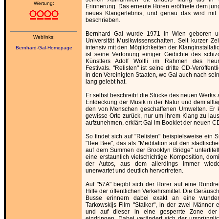
Wertung:
Erinnerung. Das erneute Hören eröffnete dem ju
neues Klangerlebnis, und genau das wird mit d
beschrieben.
Bernhard Gal wurde 1971 in Wien geboren un
Weblinks:
Universität Musikwissenschaften. Seit kurzer Zei
intensiv mit den Möglichkeiten der Klanginstallati
Bernhard-Gal-Homepage
ist seine Vertonung einiger Gedichte des schi
Künstlers Adolf Wölfli im Rahmen des heur
Festivals. "Relisten" ist seine dritte CD-Veröffen
in den Vereinigten Staaten, wo Gal auch nach sei
lang gelebt hat.
Er selbst beschreibt die Stücke des neuen Werks 
Entdeckung der Musik in der Natur und dem allt
den von Menschen geschaffenen Umwelten. Er 
gewisse Orte zurück, nur um ihrem Klang zu lau
aufzunehmen, erklärt Gal im Booklet der neuen C
So findet sich auf "Relisten" beispielsweise ein
"Bee Bee", das als "Meditation auf den städtisch
auf dem Summen der Brooklyn Bridge" untertitelt 
eine erstaunlich vielschichtige Komposition, do
der Autos, aus dem allerdings immer wiede
unerwartet und deutlich hervortreten.
Auf "57A" begibt sich der Hörer auf eine Rundre
Hilfe der öffentlichen Verkehrsmittel. Die Geräu
Busse erinnern dabei exakt an eine wunde
Tarkowskijs Film "Stalker", in der zwei Männer 
und auf dieser in eine gesperrte Zone der 
eindringen. Dabei verändert sich der ursprüngl