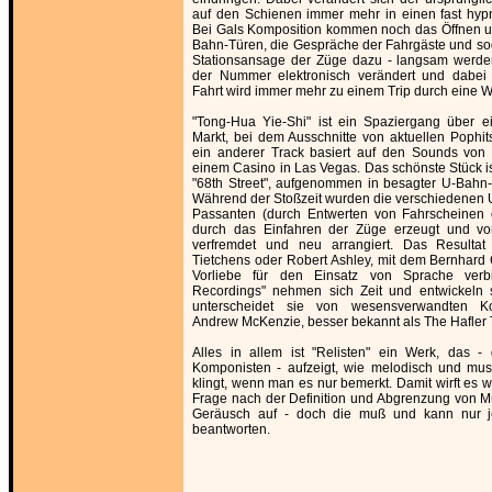
auf den Schienen immer mehr in einen fast hyp
Bei Gals Komposition kommen noch das Öffnen u
Bahn-Türen, die Gespräche der Fahrgäste und so
Stationsansage der Züge dazu - langsam werden
der Nummer elektronisch verändert und dabei a
Fahrt wird immer mehr zu einem Trip durch eine Wi
"Tong-Hua Yie-Shi" ist ein Spaziergang über e
Markt, bei dem Ausschnitte von aktuellen Pophit
ein anderer Track basiert auf den Sounds von
einem Casino in Las Vegas. Das schönste Stück 
"68th Street", aufgenommen in besagter U-Bahn-
Während der Stoßzeit wurden die verschiedenen
Passanten (durch Entwerten von Fahrscheinen o
durch das Einfahren der Züge erzeugt und vo
verfremdet und neu arrangiert. Das Resultat
Tietchens oder Robert Ashley, mit dem Bernhard
Vorliebe für den Einsatz von Sprache verbi
Recordings" nehmen sich Zeit und entwickeln 
unterscheidet sie von wesensverwandten Ko
Andrew McKenzie, besser bekannt als The Hafler T
Alles in allem ist "Relisten" ein Werk, das 
Komponisten - aufzeigt, wie melodisch und musi
klingt, wenn man es nur bemerkt. Damit wirft es w
Frage nach der Definition und Abgrenzung von 
Geräusch auf - doch die muß und kann nur je
beantworten.